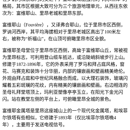
格局，其市区根据大致可分为三个旅游地理单元，从西往东依
次为：富维耶山、里昂老城和里昂东部。
富维耶山（Fouvière），又译弗合耶山，位于里昂市区西侧，
罗讷河西岸，其平均海拔相对于里昂老城区高出了100米左
右，被称为“祈福山”，在山顶可俯瞰里昂市区全貌。
富维耶圣母堂位于里昂市区西侧，高耸于富维耶山丘，常被视
为里昂标志，可利用登山缆车抵达，或沿陡峭斜坡步行上山。
修建于1872-1896年，它的外表采用了罗马和拜占庭风格，窗
花、马赛克和装饰十分华丽，内部的镶嵌画和壁画精美绝伦。
外观由拜占庭和中世纪风格融合而成，以大理石装饰，玻璃闪
耀着五彩斑斓的花纹，内有精美的镶嵌画和壁画。右边相连的
圣母礼拜堂塔顶上，玛利亚塑像亭亭玉立，在阳光下金光闪
闪。站在教堂左侧的平台上，可俯瞰里昂全城的景色。
富维耶金属塔是里昂这座城山上的一个现代化金属塔，和埃菲
尔铁塔有些相似，它修建于1893年（仅比埃菲尔铁塔晚4
年），主要用于发送电视信号。