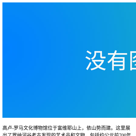
高卢-罗马文化博物馆位于富维耶山上，依山势而建。这里展
出了罗纳河谷考古发现的艺术品和文物，包括约公元前700年