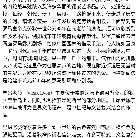
的四轮战车残骸以及许多华丽的镶嵌艺术品。入口处设在五
楼，每经一朝代，便下一层楼。一路蜿蜒下来，便走过了历史
的长河。镇馆之宝是1528年发现的克劳狄青铜板，上面铭刻着
罗马皇帝克劳狄一世公元48年在元老院的演说。还可以欣赏到
许多艺术品，例如战车车轮或青铜海神塑像。从窗户望出去是
两座罗马露天剧场，恰似中国园林的借景手法，使人恍如置身
于罗马时代。两千年前的里昂即以这一大一小两座剧场为中
心，周围有城墙围绕，是一座山丘上的都市。气吞山河的凯撒
大帝就是以这里作为征服高卢的基地。现在附近街道已无当时
的景况，只能在罗马剧场遗迹上缅怀过去的光荣。博物馆南边
是始建于公元前15年的罗马剧场和小剧场。
里昂老城（Vieux Lyon）主要位于索恩河与罗讷河所交汇的狭
长型半岛上，同时也包括索恩河西岸的部分地区。里昂老城于
1998年被评为世界文化遗产，是中世纪与文艺复兴结合的作
品。
里昂老城保存着许多15到17世纪的古色苍然旧宅居，橙红色调
鲜艳醒目。沿着狭窄的街巷信步走去，许多哥特式、文艺复兴