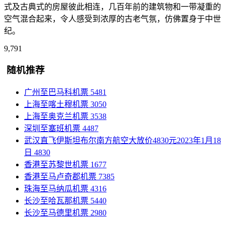
式及古典式的房屋彼此相连，几百年前的建筑物和一带凝重的
空气混合起来，令人感受到浓厚的古老气氛，仿佛置身于中世
纪。
9,791
随机推荐
广州至巴马科机票
5481
上海至喀土穆机票
3050
上海至奥克兰机票
3538
深圳至塞班机票
4487
武汉直飞伊斯坦布尔南方航空大放价4830元2023年1月18
日
4830
香港至苏黎世机票
1677
香港至马卢奇郡机票
7385
珠海至马纳瓜机票
4316
长沙至哈瓦那机票
5440
长沙至马德里机票
2980