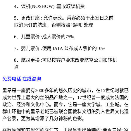
4．误机(NOSHOW) :需收取误机费
5．更改订座 : 允许更改。乘客必须于出发日之前
取消原订的航班，否则按照 '误机' 处理
6．儿童票价 :成人票价的75%
7．婴儿票价 :使用 IATA 公布成人票价的10%
8．航司更换 :可以按客户要求改变航空公司和转机
点
免费电话
在线咨询
里昂是一座拥有2000多年的悠久历史的城市，在15世纪时就已
成为世界上最大的丝织品产地之一，17世纪曾一度成为法国的
政治、经济和文化中心。而今，它是一座大学城、工业城。在
群山环抱中的里昂老城已被联合国教科文组织列入世界文化遗
产名录，更为其增添了几分神秘的色彩。
在罗讷河和索恩河的交汇下，里昂呈现出独特的“两水三岸”的