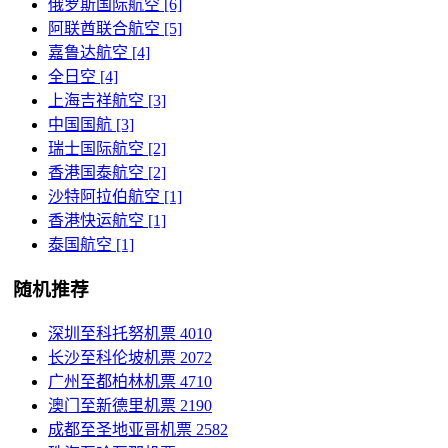
俄罗斯国际航空 [6]
阿联酋联合航空 [5]
嘉鲁达航空 [4]
全日空 [4]
上海吉祥航空 [3]
中国国航 [3]
瑞士国际航空 [2]
香港国泰航空 [2]
沙特阿拉伯航空 [1]
香港快运航空 [1]
泰国航空 [1]
随机推荐
深圳至科托努机票
4010
长沙至科伦坡机票
2072
广州至都柏林机票
4710
澳门至新德里机票
2190
成都至圣地亚哥机票
2582