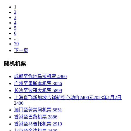
1
2
3
4
5
6
...
70
下一页
随机机票
成都至危地马拉机票
4960
广州至里斯本机票
3056
长沙至波哥大机票
5899
上海直飞新加坡吉祥航空心动价2400元2023年1月2日
2400
澳门至努美阿机票
5851
香港至巴黎机票
2886
香港至马普托机票
2919
北京至金边机票
1630