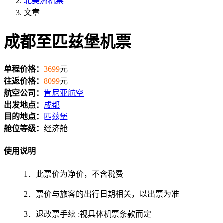
北美洲机票
文章
成都至匹兹堡机票
单程价格：
3699
元
往返价格：
8099
元
航空公司：
肯尼亚航空
出发地点：
成都
目的地点：
匹兹堡
舱位等级：
经济舱
使用说明
1．此票价为净价，不含税费
2．票价与旅客的出行日期相关，以出票为准
3．退改票手续 :视具体机票条款而定