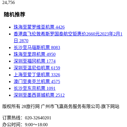
24,756
随机推荐
珠海至蒙罗维亚机票
4426
香港直飞伦敦希斯罗国泰航空钜惠价2660元2023年2月1
日
2870
长沙至马瑙斯机票
8083
珠海至里昂机票
4950
深圳至福冈机票
1774
深圳至温尼伯机票
6159
上海至爱丁堡机票
3326
澳门至奥克兰机票
4575
长沙至东京机票
1091
深圳至墨西哥城机票
2512
版权所有 28旅行网
广州市飞瀛商务服务有限公司-旗下网站
订票热线：020-32640201
办公时间：9:00～18:00