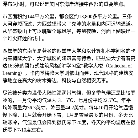
瀑布5小时，可以说是美国东海岸连接中西部的重要地点。
市区面积约144平方公里，都会区约13,800多平方公里。三条
大河穿城而过，为匹兹堡带来了充沛的水量和内河运输通道。
从华盛顿山上可以眺望全城风景，每到夜晚，河面上倒映出一
个灯火辉煌的城市。
匹兹堡的东南角是著名的匹兹堡大学和以计算机科学闻名的卡
内基梅隆大学，大学城区的建筑富有特色，匹兹堡大学有着高
达163米的哥特式建筑风格的“学习堂”教学大楼（Cathedral of
Learning），卡内基梅隆大学则依山而建，现代风格的建筑安
静地立在高大的树木旁边，科技与自然相安无事。
尽管被分类为温带大陆性湿润带气候，但冬季气候还是比较寒
冷的，一月份平均气温为-3．5℃，七月份平均22.5℃。年平
均降雨量为36.3英寸，降雪量44.2英寸。每年10月开始气温慢
慢下降，11月就会开始下雪，1月是雪量最多的月份，冬天比
较寒冷，气温最低会降到摄氏零下20度，冬天的平均温度在摄
氏零下7-10度左右。