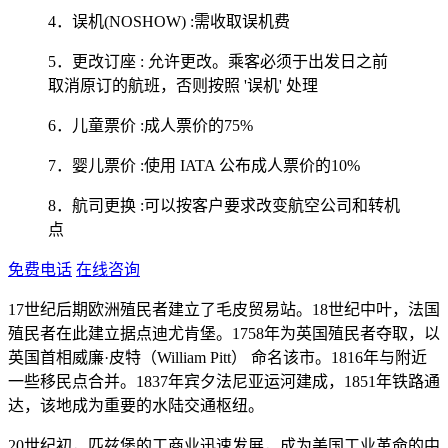
4．误机(NOSHOW) :需收取误机费
5．更改订座 : 允许更改。乘客必须于出发日之前
取消原订的航班，否则按照 '误机' 处理
6．儿童票价 :成人票价的75%
7．婴儿票价 :使用 IATA 公布成人票价的10%
8．航司更换 :可以按客户要求改变航空公司和转机
点
免费电话
在线咨询
17世纪后期欧洲殖民者建立了毛皮贸易站。18世纪中叶，法国
殖民者在此建立据点迪尤肯堡。1758年为英国殖民者夺取，以
英国首相威廉·皮特（William Pitt） 命名该市。1816年与附近
一些移民点合并。1837年宾夕法尼亚运河建成，1851年铁路通
达，该地成为重要的水陆交通枢纽。
20世纪初，匹兹堡的工商业迅速发展，成为美国工业革命的中