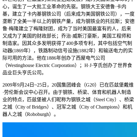
心，诞生了一大批工业革命的先驱。钢铁大王安德鲁·卡内
基，建立了卡内基钢铁公司（后来成为美国钢铁公司），一度
垄断了全美一半以上的钢铁产量，成为钢铁业的托拉斯；安德
鲁·梅隆建立了梅隆财团，成为了当时美国最富有的人，后来
又成为了美国的财政部长；乔治·威斯汀豪斯，美国工程师和
制造家。因其众多发明获得了400多项专利，其中包括空气制
动器(1869年），铁路制动信号设施(1882年）和输送电力的实
际可用的方法。他在1886年创办了西屋电气公司
（Westinghouse Electric Corporation）；H·J·亨氏创办了世界食
品业巨头亨氏公司。
2009年9月24日~25日，20国集团峰会（G20）已在匹兹堡戴维
·劳伦斯会议中心召开。由于钢铁、桥梁、体育和机器人制造
业的特点，匹兹堡被人们昵称为钢铁之城（Steel City）、桥梁
之城（City of Bridges）、冠军之城（City of Champions）和机
器人之城（Roboburgh）。