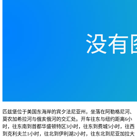
匹兹堡位于美国东海岸的宾夕法尼亚州，坐落在阿勒格尼河、
莫农加希拉河与俄亥俄河的交汇处。开车往东与纽约距离6小
时，往东南到首都华盛顿特区3小时，往东到费城5小时，往西
到克利夫兰1小时，往北到伊利湖2小时，往东北到尼亚加拉大