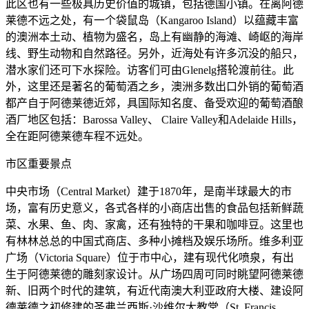
此区也有一些极具历史价值的城镇，包括德国小镇。在离阿德
莱德不远之处，有一个袋鼠岛（Kangaroo Island）以蕴藏丰富
的澳洲本土动、植物为盛名，岛上有幽静的海滩、崎岖的海岸
线、野生动物和自然路径。另外，近海处有许多沉没的船只，
潜水家们还可下水探险。访客们可由Glenelg搭轮渡前往。此
外，这里还是著名的葡萄酒之乡，澳洲多数出口外销的葡萄酒
都产自于阿德莱德近郊，具国际知名度、备受欢迎的葡萄酒酿
酒厂地区包括：Barossa Valley、 Claire Valley和Adelaide Hills，
全在距阿德莱德车程不远处。
市区重要景点
中央市场（Central Market）建于1870年，是南半球最大的市
场，富有历史意义，各式各样的小商店出售的食品包括新鲜蔬
菜、水果、鱼、肉、家禽，还有独特的干果和咖啡豆。这里也
有林林总总的中国式商店、多种小摊档及娱乐场所。维多利亚
广场（Victoria Square）位于市中心，建有现代化喷泉，有出
生于阿德莱德的雕刻家设计。从广场四周可同时眺望阿德莱德
新、旧两个时代的建筑，有近代南澳大利亚政府大楼、建设阿
德莱德之初修建的圣弗兰西斯·沙维尔大教堂（St. Francis