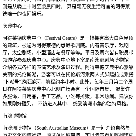
则是从晚上十时至凌晨四时， 算是毫无夜生活可言的阿得莱
德唯一的夜间娱乐。
庆典中心
阿得莱德庆典中心（Festival Centre）是一幢拥有高大白色屋顶
的建筑，被喻为阿得莱德的悉尼歌剧院。内有音乐厅，戏剧
厅，太空剧场，小型酒店与餐厅等等。平日及周六皆有职员带
领游客参观庆典中心。庆典中心地下室是南澳洲剧场博物馆，
介绍各式各样的表演艺术及演进过程。阿得莱德庆典中心紧靠
美丽的托伦斯湖，游客可以在托伦斯河乘两人式脚踏船或乘搭
“卜派号”游艇游河，航程约半小时。此外，每年三月第二个周
日在阿得莱德庆典中心北侧广场会有一个国际市集， 聚集许
多服饰，日用品，手工艺品，小吃等摊贩，非常热闹。建议你
如果刚好碰到， 不访进入其中， 感受澳洲市集的独特风格。
南澳博物馆
南澳洲博物馆（South Australian Museum）是一间介绍自然与
历史文化的博物馆，透过落地玻璃墙，可以清楚看见陈列馆内