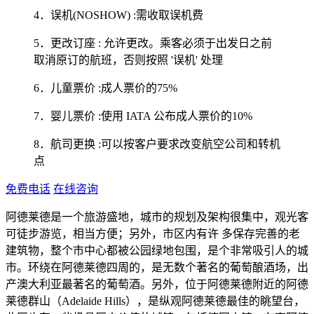
4．误机(NOSHOW) :需收取误机费
5．更改订座 : 允许更改。乘客必须于出发日之前
取消原订的航班，否则按照 '误机' 处理
6．儿童票价 :成人票价的75%
7．婴儿票价 :使用 IATA 公布成人票价的10%
8．航司更换 :可以按客户要求改变航空公司和转机
点
免费电话
在线咨询
阿德莱德是一个旅游盛地，城市的规划及架构很集中，观光客
可徒步游览，相当方便；另外，市区内有许 多保存完善的老
建筑物，整个市中心都被公园绿地包围，是个非常吸引人的城
市。环绕在阿德莱德四周的，是无数个著名的葡萄酿酒场，出
产澳大利亚最著名的葡萄酒。另外，位于阿德莱德附近的阿德
莱德群山（Adelaide Hills），是纵观阿德莱德最佳的眺望台，