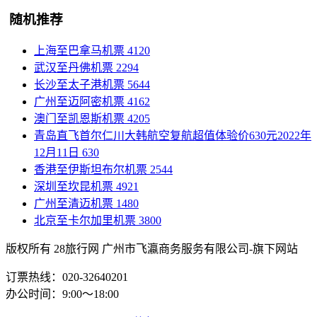
随机推荐
上海至巴拿马机票
4120
武汉至丹佛机票
2294
长沙至太子港机票
5644
广州至迈阿密机票
4162
澳门至凯恩斯机票
4205
青岛直飞首尔仁川大韩航空复航超值体验价630元2022年
12月11日
630
香港至伊斯坦布尔机票
2544
深圳至坎昆机票
4921
广州至清迈机票
1480
北京至卡尔加里机票
3800
版权所有 28旅行网
广州市飞瀛商务服务有限公司-旗下网站
订票热线：020-32640201
办公时间：9:00～18:00