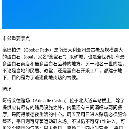
市郊重要景点
高巴柏迪（Coober Pedy）是南澳大利亚州最古老及规模最大
的蛋白石（opal，又名“澳宝石”）采矿城，也是全世界拥有最
多蛋白石商店和最多蛋白石品种的地方。另一驰名于世的是，
不论是当地的民居、教堂，还是蛋白石开采工厂，都建于地
下，目的是为了逃避此地炎热的气候。
赌场
阿得莱德赌场（Adeladie Casino）位于北大道车站楼上，除了
提供应有尽有的赌局设施之外，内里还有三间酒吧与两间餐
厅，是阿得莱德夜生活的中心。周五至周日进入赌场必须服饰
整齐，平日则可穿著运动鞋入场，不过仍不可穿T恤进入，可
见这个赌场的气派；周末假日，赌场二十四小时营业， 平日