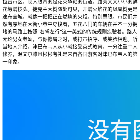
拉雷市区，映入眼帘的是花束争艳的街道，路旁大大小小的鲜
花缀满枝头。捷克兰大树随处可见，开满火焰花的凤凰树更是
遍布全城，就像一把把正在燃烧的火炬，特别惹眼。市民们井
然有序地在大街小巷中穿梭着，五花八门的车辆在并不十分拥
堵的马路上按照“右驾左行”这一英式的传统规则疾驶着。路人
无论男女老幼，与你擦肩之时，或打声招呼、或笑脸相迎。听
当地人介绍，津巴布韦人从小就接受英式教育，十分注重个人
修养，温文尔雅且彬彬有礼是来自各国游客对津巴布韦人的第
一印象。