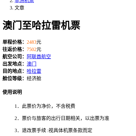
非洲机票
文章
澳门至哈拉雷机票
单程价格：
2483
元
往返价格：
7502
元
航空公司：
阿联酋航空
出发地点：
澳门
目的地点：
哈拉雷
舱位等级：
经济舱
使用说明
1．此票价为净价，不含税费
2．票价与旅客的出行日期相关，以出票为准
3．退改票手续 :视具体机票条款而定