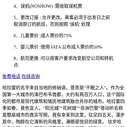
4．误机(NOSHOW) :需收取误机费
5．更改订座 : 允许更改。乘客必须于出发日之前
取消原订的航班，否则按照 '误机' 处理
6．儿童票价 :成人票价的75%
7．婴儿票价 :使用 IATA 公布成人票价的10%
8．航司更换 :可以按客户要求改变航空公司和转机
点
免费电话
在线咨询
哈拉雷的名字来自当地的修纳语，意思是“不眠之人”。作为全
国第一大城市的津巴布韦首都，大约有两百万人口，这个国际
化的都市是现代建筑和殖民地建筑融合并存的城市。哈拉雷四
季如春、景色宜人，“阳光城”“花树城”“非洲巴黎”等动听名称
是整座城市的真实写照。我有幸来到这里，驻足四五天，漫步
其中，陶醉在它清新的风格里，满眼是悦目的绿意。 信步哈