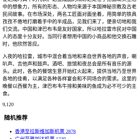
中的想象力，所有的形态、人物均来源于本国神秘宗教及古老
民间故事。在市场深处，两名工匠面对面坐着，用简单的铁具
孜孜不倦地打磨着手中的半成品，见我们来了，便亲切地和我
们交流。中国和津巴布韦是友好国家，所以哈拉雷市民对中国
人的态度十分友好。当同行者想用中国的小商品和他交换石雕
时，他欣然答应。
入夜的哈拉雷，城市中混合着当地和来自世界各地的声音，喇
叭声、吉他声和鼓声。酒吧、旅馆和夜总会是所有音乐的源
头。此时，各色的餐馆生意开始红火起来，提供当地乃至世界
各地的佳肴，以满足各种各样宴会和不同场合的需求。这里的
晚餐以西餐为主，津巴布韦牛排和美味的鱼成为必不可少的主
食。
9,120
随机推荐
香港至拉斯维加斯机票
2878
广州至雅加达机票
1230