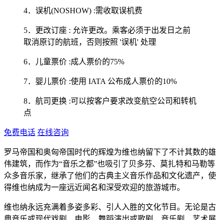
4．误机(NOSHOW) :需收取误机费
5．更改订座 : 允许更改。乘客必须于出发日之前
取消原订的航班，否则按照 '误机' 处理
6．儿童票价 :成人票价的75%
7．婴儿票价 :使用 IATA 公布成人票价的10%
8．航司更换 :可以按客户要求改变航空公司和转机
点
免费电话
在线咨询
罗马帝国和奥匈帝国时代的辉煌为维也纳留下了不计其数的雄
伟建筑，而作为“音乐之都”也吸引了贝多芬、莫扎特和马勒等
众多音乐家，继承了他们的古典主义音乐作品和文化遗产，使
得维也纳成为一座远近闻名和深受欢迎的旅游城市。
维也纳永远充满着多姿多彩、引人入胜的文化节目。无论是古
典音乐或现代戏剧、电影、舞蹈演出或歌剧、音乐剧、艺术展