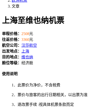
欧洲机票
文章
上海至维也纳机票
单程价格：
2508
元
往返价格：
3360
元
航空公司：
汉莎航空
出发地点：
上海
目的地点：
维也纳
舱位等级：
经济舱
使用说明
1．此票价为净价，不含税费
2．票价与旅客的出行日期相关，以出票为准
3．退改票手续 :视具体机票条款而定