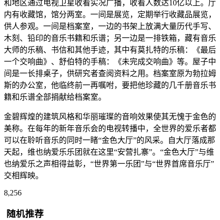
和地区通过电视卫星收看实况广播，收看人数达10亿以上。厅
内有收藏馆，馆分两室。一间是展览，定期举行收藏品展览，
供人参观。一间是档案室，一边的书架上放满大量历代手写、
木刻、铅印的音乐书籍和乐谱；另一边是一排铁箱，藏有音乐
大师的乐稿、书信和其他手迹，其中有莫扎特的乐稿：《最后
一个交响曲》、舒伯特的手稿：《未完成交响曲》等。屋子中
间是一长排桌子，供研究者查阅资料之用。档案室原为勃拉姆
斯的办公室，他临终前一再嘱咐，要把他珍藏的几千册音乐书
籍和乐谱全部捐献给档案室。
金碧辉煌的建筑风格和华丽璀璨的音响效果使其无愧于金色的
美称。在每年的新年音乐会的电视转播中，全世界的爱乐者都
可以在聆听音乐的同时一睹“金色大厅”的风采。自大厅落成那
天起，维也纳爱乐乐团就在这里“安营扎寨”。“金色大厅”与维
也纳爱乐之声相得益彰，“世界第一乐团”与“世界首席音乐厅”
交相辉映。
8,256
随机推荐