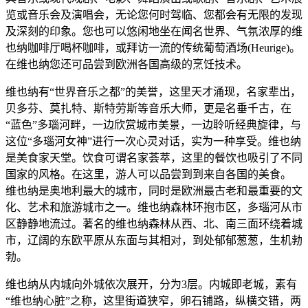
览或音乐会及演唱会，无论您何时驾临、您都会有无限的发现
及深刻的印象。您也可以悠闲地坐在闻名世界、气氛浓厚的维
也纳咖啡厅喝杯咖啡，或拜访一流的传统葡萄酒场(Heurige)。
在维也纳您还可品尝到欧洲各国高级的烹饪技术。
维也纳有“世界音乐之都”的美誉，这里天才涌现，名家辈出，
贝多芬、莫扎特、斯特劳斯等音乐大师，更是名垂千古，在
“蓝色”多瑙河畔，一边欣赏城市美景，一边聆听经典旋律，与
这位“多瑙河女神”进行一次心灵对话，实为一种享受。维也纳
是美食家天堂。饮食可谓名家荟萃，这里的餐饮也吸引了不同
国家的风格。在这里，游人可以品尝到到来自各国的美食。
维也纳是奥地利最大的城市，同时是欧洲最古老和最重要的文
化、艺术和旅游城市之一。维也纳森林环抱市区，多瑙河从市
区静静地流过。著名的维也纳森林从西、北、南三面环绕着城
市，辽阔的东欧平原从东面与其相对，到处郁郁葱葱，生机勃
勃。
维也纳从内城向外城依次展开，分为3层。内城即老城，素有
“维也纳心脏”之称，这里街道狭窄，卵石铺路，纵横交错，两