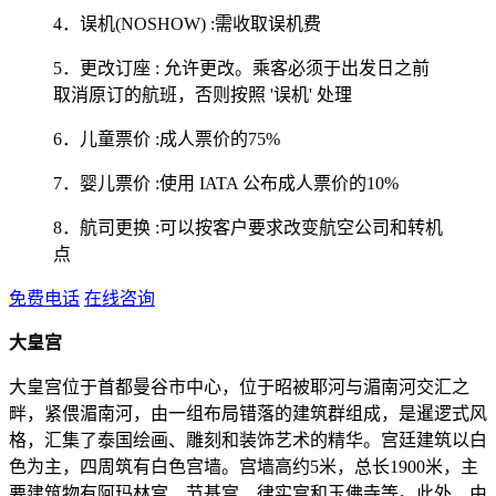
4．误机(NOSHOW) :需收取误机费
5．更改订座 : 允许更改。乘客必须于出发日之前
取消原订的航班，否则按照 '误机' 处理
6．儿童票价 :成人票价的75%
7．婴儿票价 :使用 IATA 公布成人票价的10%
8．航司更换 :可以按客户要求改变航空公司和转机
点
免费电话
在线咨询
大皇宫
大皇宫位于首都曼谷市中心，位于昭被耶河与湄南河交汇之
畔，紧偎湄南河，由一组布局错落的建筑群组成，是暹逻式风
格，汇集了泰国绘画、雕刻和装饰艺术的精华。宫廷建筑以白
色为主，四周筑有白色宫墙。宫墙高约5米，总长1900米，主
要建筑物有阿玛林宫、节基宫、律实宫和玉佛寺等。此外，由