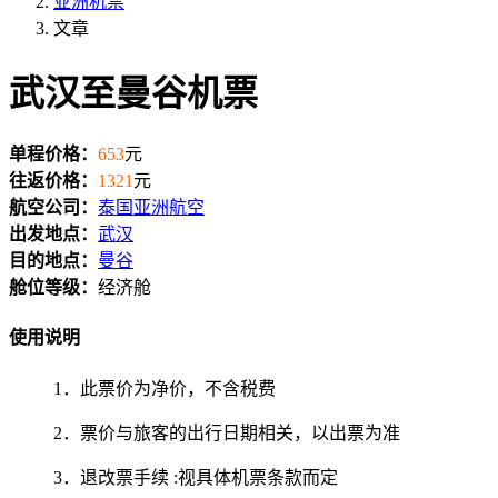
亚洲机票
文章
武汉至曼谷机票
单程价格：
653
元
往返价格：
1321
元
航空公司：
泰国亚洲航空
出发地点：
武汉
目的地点：
曼谷
舱位等级：
经济舱
使用说明
1．此票价为净价，不含税费
2．票价与旅客的出行日期相关，以出票为准
3．退改票手续 :视具体机票条款而定