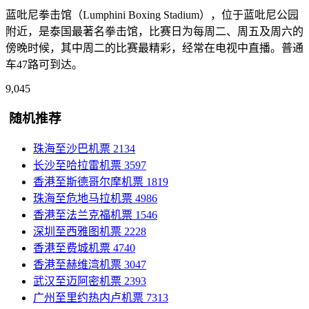
蓝吡尼拳击馆（Lumphini Boxing Stadium），位于蓝吡尼公园
附近，是泰国最著名拳击馆，比赛日为每周二、周五及周六的
傍晚时候，其中周二的比赛最精彩，经常在电视中直播。普通
车47路可到达。
9,045
随机推荐
珠海至沙巴机票
2134
长沙至哈拉雷机票
3597
香港至斯德哥尔摩机票
1819
珠海至危地马拉机票
4986
香港至法兰克福机票
1546
深圳至西雅图机票
2228
香港至费城机票
4740
香港至赫维湾机票
3047
武汉至迈阿密机票
2393
广州至里约热内卢机票
7313