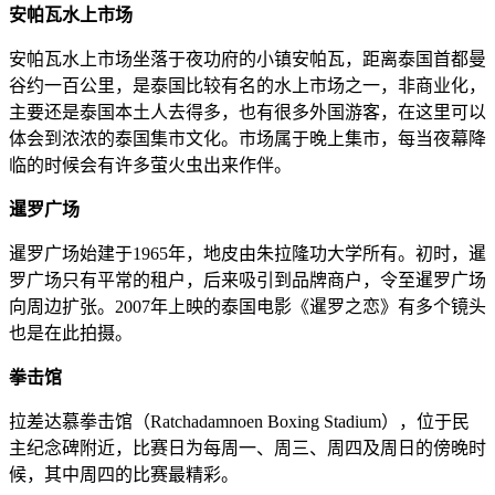
安帕瓦水上市场
安帕瓦水上市场坐落于夜功府的小镇安帕瓦，距离泰国首都曼
谷约一百公里，是泰国比较有名的水上市场之一，非商业化，
主要还是泰国本土人去得多，也有很多外国游客，在这里可以
体会到浓浓的泰国集市文化。市场属于晚上集市，每当夜幕降
临的时候会有许多萤火虫出来作伴。
暹罗广场
暹罗广场始建于1965年，地皮由朱拉隆功大学所有。初时，暹
罗广场只有平常的租户，后来吸引到品牌商户，令至暹罗广场
向周边扩张。2007年上映的泰国电影《暹罗之恋》有多个镜头
也是在此拍摄。
拳击馆
拉差达慕拳击馆（Ratchadamnoen Boxing Stadium），位于民
主纪念碑附近，比赛日为每周一、周三、周四及周日的傍晚时
候，其中周四的比赛最精彩。