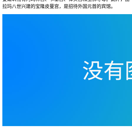
拉玛八世兴建的宝隆皮曼宫，是招待外国元首的宾馆。