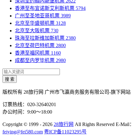
深圳至约翰内斯堡机票
2622
香港至布宜诺斯艾利斯机票
5794
广州至圣地亚哥机票
3989
北京至华盛顿机票
3128
北京至大阪机票
730
珠海至拉斯维加斯机票
2380
北京至荷巴特机票
2800
香港至福冈机票
1160
成都至内罗毕机票
2980
搜 索
版权所有 28旅行网
广州市飞瀛商务服务有限公司-旗下网站
订票热线：020-32640201
办公时间：9:00～18:00
Copyright
© 1999 - 2026
28旅行网
All Rights Reserved
E-Mail：
feiying@fei580.com
粤ICP备11023295号