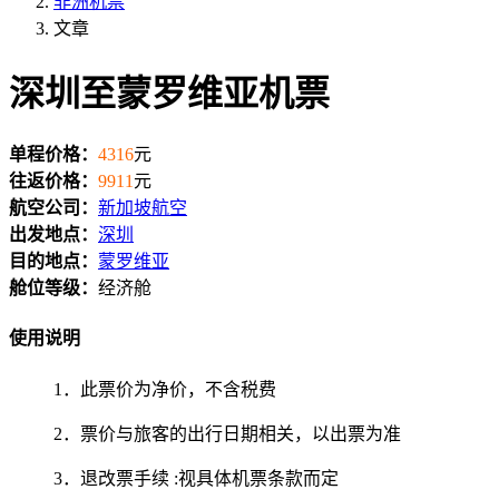
非洲机票
文章
深圳至蒙罗维亚机票
单程价格：
4316
元
往返价格：
9911
元
航空公司：
新加坡航空
出发地点：
深圳
目的地点：
蒙罗维亚
舱位等级：
经济舱
使用说明
1．此票价为净价，不含税费
2．票价与旅客的出行日期相关，以出票为准
3．退改票手续 :视具体机票条款而定