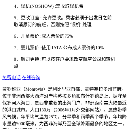
4．误机(NOSHOW) :需收取误机费
5．更改订座 : 允许更改。乘客必须于出发日之前
取消原订的航班，否则按照 '误机' 处理
6．儿童票价 :成人票价的75%
7．婴儿票价 :使用 IATA 公布成人票价的10%
8．航司更换 :可以按客户要求改变航空公司和转机
点
免费电话
在线咨询
蒙罗维亚（Monrovia）是利比里亚首都，蒙特塞拉多州首府。
位于非洲西部大西洋沿岸梅苏拉多角和布什罗德岛上，据守圣
保罗河入海口，是西非重要的出海门户，非洲距南美大陆最近
的港口城市。人口130万（2006年1月外交部网站）。属热带季
风气候，年平均气温为25℃，分旱季和雨季两个季节，年均降
水量逾5000毫米，为西非海岸乃至全球降雨最多的地区之一，