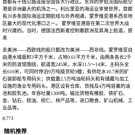
首都有干线公路连接全国各大行政区。东郊的罗伯茨国际航空
港是非洲最大的机场之一。利比里亚的海运业享誉世界，首都
有20多条国际海运定期航线与外界相通，蒙罗维亚港系西非地
区最大的现代化港口之一。 蒙罗维亚港是在第二次世界大战
时兴建的。当时，德国法西斯者控制着欧洲及其海上航道，原
来
走美洲——西欧线的船只都改为美洲——西非线。蒙罗维亚自
由港水域面积3平方千米，占地0.61平方千米，由两条各长2千
米的防波堤围绕，航道宽245米，水深11.5～14米，主码头全
长610米，可同时停泊9万吨级货轮9艘；有供吃水10.7米的矿
石装卸船专用码头；供载重2.5万吨油轮码头和有储藏与加工
设施的渔业专用码头。港区设有仓库、货栈及4万吨容量的油
池和胶乳池。年吞吐量1300吨。输出货物有橡胶、铁矿石、
金、钻石、棕油、棕仁、林产品等，进口粮食、矿山机械、工
业品等。
8,773
随机推荐