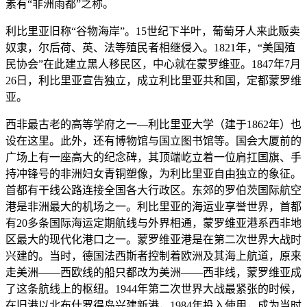
素有“非洲雨都”之称。
利比里亚旧称“谷物海岸”。15世纪下半叶，葡萄牙人来此贩卖
奴隶，尔后荷、英、法等殖民者相继侵入。1821年，“美国殖
民协会”在此建立黑人移民区，中心就在蒙罗维亚。1847年7月
26日，利比里亚宣告独立，成立利比里亚共和国，定都蒙罗维
亚。
西非最古老的高等学府之一—利比里亚大学（建于1862年）也
设在这里。此外，还有博物馆与国立图书馆等。国会大厦前的
广场上有一座高大的纪念碑，其顶端屹立着一位肩扛国旗、手
持冲锋号的非洲妇女青铜塑像，为利比里亚自由独立的象征。
首都有干线公路连接全国各大行政区。东郊的罗伯茨国际航空
港是非洲最大的机场之一。利比里亚的海运业享誉世界，首都
有20多条国际海运定期航线与外界相通，蒙罗维亚港系西非地
区最大的现代化港口之一。蒙罗维亚港是在第二次世界大战时
兴建的。当时，德国法西斯者控制着欧洲及其海上航道，原来
走美洲——西欧线的船只都改为美洲——西非线，蒙罗维亚成
了这条航线上的枢纽。1944年第二次世界大战最紧张的时候，
在旧港以北布什罗得岛兴建新港，1984年投入使用，成为当时