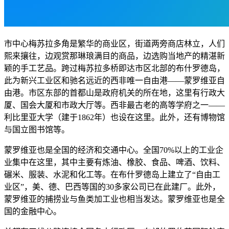
市中心梅苏拉多角是繁华的商业区，街道两旁商店林立，人们
熙来攘往，边观赏那琳琅满目的商品，边选购当地产的精湛新
颖的手工艺品。跨过梅苏拉多桥即达市区北部的布什罗德岛，
此为新兴工业区和驰名远近的西非唯一自由港——蒙罗维亚自
由港。市区东部的首都山是政府机关的所在地，这里有行政大
厦、国会大厦和市政大厅等。西非最古老的高等学府之一——
利比里亚大学（建于1862年）也设在这里。此外，还有博物馆
与国立图书馆等。
蒙罗维亚也是全国的经济和交通中心。全国70%以上的工业企
业集中在这里，其中主要有炼油、橡胶、食品、啤酒、饮料、
碾米、服装、水泥和化工等。在布什罗德岛上建立了“自由工
业区”，美、德、巴西等国的30多家公司已在此建厂。此外，
蒙罗维亚的捕捞业与鱼类加工业也相当发达。蒙罗维亚也是全
国的金融中心。