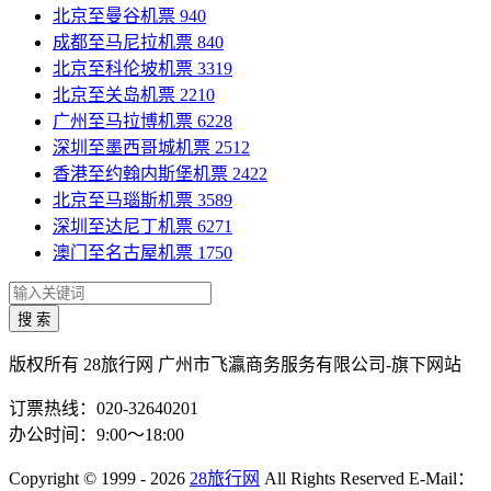
北京至曼谷机票
940
成都至马尼拉机票
840
北京至科伦坡机票
3319
北京至关岛机票
2210
广州至马拉博机票
6228
深圳至墨西哥城机票
2512
香港至约翰内斯堡机票
2422
北京至马瑙斯机票
3589
深圳至达尼丁机票
6271
澳门至名古屋机票
1750
搜 索
版权所有 28旅行网
广州市飞瀛商务服务有限公司-旗下网站
订票热线：020-32640201
办公时间：9:00～18:00
Copyright
© 1999 - 2026
28旅行网
All Rights Reserved
E-Mail：