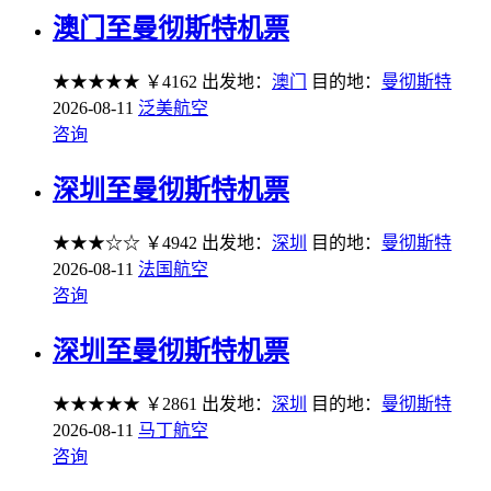
澳门至曼彻斯特机票
★★★★★
￥4162
出发地：
澳门
目的地：
曼彻斯特
2026-08-11
泛美航空
咨询
深圳至曼彻斯特机票
★★★☆☆
￥4942
出发地：
深圳
目的地：
曼彻斯特
2026-08-11
法国航空
咨询
深圳至曼彻斯特机票
★★★★★
￥2861
出发地：
深圳
目的地：
曼彻斯特
2026-08-11
马丁航空
咨询