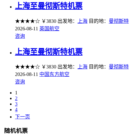
上海至曼彻斯特机票
★★★★☆
￥3830
出发地：
上海
目的地：
曼彻斯特
2026-08-11
英国航空
咨询
上海至曼彻斯特机票
★★★★☆
￥3830
出发地：
上海
目的地：
曼彻斯特
2026-08-11
中国东方航空
咨询
1
2
3
4
下一页
随机机票