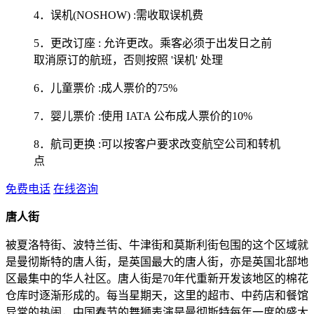
4．误机(NOSHOW) :需收取误机费
5．更改订座 : 允许更改。乘客必须于出发日之前
取消原订的航班，否则按照 '误机' 处理
6．儿童票价 :成人票价的75%
7．婴儿票价 :使用 IATA 公布成人票价的10%
8．航司更换 :可以按客户要求改变航空公司和转机
点
免费电话
在线咨询
唐人街
被夏洛特街、波特兰街、牛津街和莫斯利街包围的这个区域就
是曼彻斯特的唐人街，是英国最大的唐人街，亦是英国北部地
区最集中的华人社区。唐人街是70年代重新开发该地区的棉花
仓库时逐渐形成的。每当星期天，这里的超市、中药店和餐馆
异常的热闹，中国春节的舞狮表演是曼彻斯特每年一度的盛大