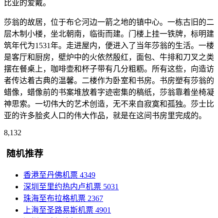
比亚的爱戴。
莎翁的故居，位于布仑河边一箭之地的镇中心。一栋古旧的二
层木制小楼，坐北朝南，临街而建。门楼上挂一铁牌，标明建
筑年代为1531年。走进屋内，便进入了当年莎翁的生活。一楼
是客厅和厨房，壁炉中的火依然殷红，面包、牛排和刀叉之类
摆在餐桌上，咖啡壶和杯子带有几分粗粝。所有这些，向造访
者传达着古典的温馨。二楼作为卧室和书房。书房塑有莎翁的
蜡像，蜡像前的书案堆放着字迹密集的稿纸，莎翁靠着坐椅凝
神思索。一切伟大的艺术创造，无不来自寂寞和孤独。莎士比
亚的许多脍炙人口的伟大作品，就是在这间书房里完成的。
8,132
随机推荐
香港至丹佛机票
4349
深圳至里约热内卢机票
5031
珠海至布拉格机票
2367
上海至圣路易斯机票
4901