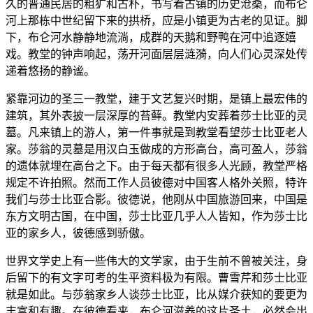
久的普通民居的粗犷和古朴，书写着古镇的历史沧桑，而布仑
河上那栋中世纪留下来的拱桥，应是小镇更为古老的见证。脚
下，布仑河水静静地流淌，成群的天鹅和野鸭在河中追逐嬉
戏。教堂的钟声响起，荡开河面层层涟漪，向人们心灵深处传
递着悠扬的静谧。
紧靠河边的圣三一教堂，建于文艺复兴时期，是镇上最宏伟的
建筑，其外表披一层深厚的苔藓。教堂内安葬着莎士比亚的灵
墓。凡来镇上的游人，第一件事就是到教堂看望莎士比亚老人
家。莎翁的灵墓是用汉白玉做成的方形高台，高可盈人，莎翁
的遗体就埋在高台之下。由于每天都有很多人光顾，教堂严格
规定不许拍照。然而工作人员彼德对中国客人格外关照，特许
我们与莎士比亚合影。彼德说，他刚从中国旅游回来，中国是
东方文明古国，在中国，莎士比亚几乎人人皆知，作为莎士比
亚的家乡人，彼德感到骄傲。
世界文学史上有一些伟大的文学家，由于生前不曾被关注，身
后留下的有文字可考的生平资料极为有限。曹雪芹和莎士比亚
就是如此。与莎翁家乡人谈莎士比亚，比从媒介获知的要更为
丰富和有趣。在彼德看来，布仑河滋养的这片圣土，必然会出