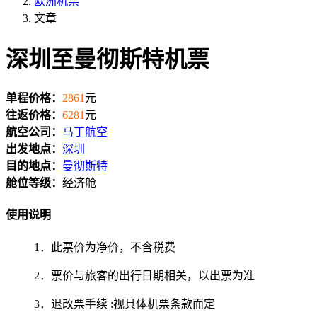
欧洲机票
文章
深圳至曼彻斯特机票
单程价格：
2861
元
往返价格：
6281
元
航空公司：
马丁航空
出发地点：
深圳
目的地点：
曼彻斯特
舱位等级：
经济舱
使用说明
1．此票价为净价，不含税费
2．票价与旅客的出行日期相关，以出票为准
3．退改票手续 :视具体机票条款而定