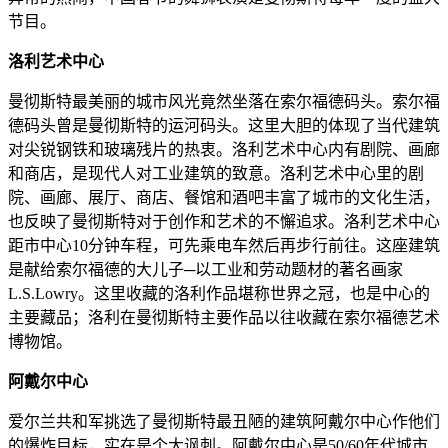
节目。
洛利艺术中心
曼彻斯特最美丽的城市风光竟然坐落在索尔福德码头。索尔福
德码头曾是曼彻斯特的运河码头。这里大胆的体现了当代建筑
对尖锐钢铁和玻璃残片的热衷。洛利艺术中心内有剧院、画廊
和商店，是现代人对工业建筑的致意。洛利艺术中心里的剧
院、画廊、展厅、商店、餐馆和酒吧丰富了城市的文化生活，
也反映了曼彻斯特对于创作和艺术的不懈追求。洛利艺术中心
距市中心10分钟车程，可先乘电车然后再步行前往。这座建筑
是献给索尔福德的大儿子─以工业和劳动题材的著名画家
L.S.Lowry。这里收藏的洛利作品堪称世界之冠，也是中心的
主要藏品；洛利在曼彻斯特主要作品以往收藏在索尔福德艺术
博物馆。
阿戴尔中心
爱尔兰共和军挑选了曼彻斯特最丑陋的建筑阿戴尔中心作他们
的爆炸目标，实在是个大讽刺。阿戴尔中心是50/60年代城市