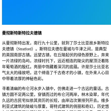
曼彻斯特斯特拉夫德镇
从曼彻斯特出发，南行九十公里，就到了莎士比亚故乡斯特拉
夫德镇（Stratford）。斯特拉夫德在曼城与牛津之间，是典型
的英国南部古镇。远望古镇，在丘陵起伏的绿色原野上，奔来
一片浓绿的岛屿，浓绿衬托下，远近相连的陡尖的屋顶泛着陈
年葡萄酒的殷红。亮丽中饱藏着深沉的底蕴。许是莎士比亚名
气太大的缘故吧，这个缔造了千古奇才的小镇，在外来人心目
中带着浓厚的神秘色彩。
寻着清幽的布仑河水步入镇中，仿佛走进一个古远的童话。古
镇方圆不足两公里，穿镇而过的布仑河两岸，林木染翠，年代
久远的古民宅似依其资历的长短，由岸边次第排列开去。维多
利亚式建筑的陡峻与厚重，哥特式建筑的俏丽和奇幻，历史悠