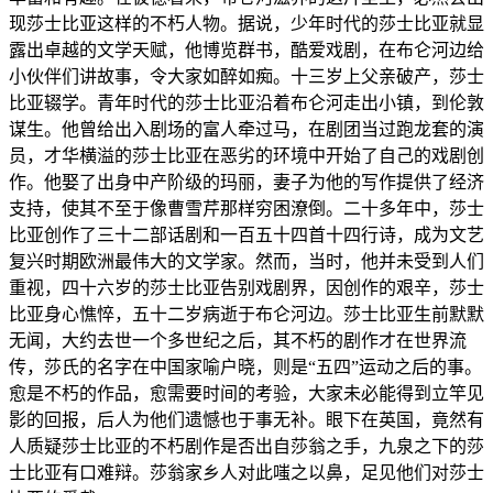
现莎士比亚这样的不朽人物。据说，少年时代的莎士比亚就显
露出卓越的文学天赋，他博览群书，酷爱戏剧，在布仑河边给
小伙伴们讲故事，令大家如醉如痴。十三岁上父亲破产，莎士
比亚辍学。青年时代的莎士比亚沿着布仑河走出小镇，到伦敦
谋生。他曾给出入剧场的富人牵过马，在剧团当过跑龙套的演
员，才华横溢的莎士比亚在恶劣的环境中开始了自己的戏剧创
作。他娶了出身中产阶级的玛丽，妻子为他的写作提供了经济
支持，使其不至于像曹雪芹那样穷困潦倒。二十多年中，莎士
比亚创作了三十二部话剧和一百五十四首十四行诗，成为文艺
复兴时期欧洲最伟大的文学家。然而，当时，他并未受到人们
重视，四十六岁的莎士比亚告别戏剧界，因创作的艰辛，莎士
比亚身心憔悴，五十二岁病逝于布仑河边。莎士比亚生前默默
无闻，大约去世一个多世纪之后，其不朽的剧作才在世界流
传，莎氏的名字在中国家喻户晓，则是“五四”运动之后的事。
愈是不朽的作品，愈需要时间的考验，大家未必能得到立竿见
影的回报，后人为他们遗憾也于事无补。眼下在英国，竟然有
人质疑莎士比亚的不朽剧作是否出自莎翁之手，九泉之下的莎
士比亚有口难辩。莎翁家乡人对此嗤之以鼻，足见他们对莎士