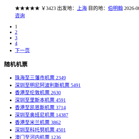
★★★★★
￥3423
出发地：
上海
目的地：
伯明翰
2026-0
咨询
1
2
3
4
下一页
随机机票
珠海至三藩市机票
2349
深圳至明尼阿波利斯机票
5491
香港至伦敦机票
2630
深圳至里斯本机票
4591
香港至凯恩斯机票
3714
深圳至奥班尼机票
14387
香港至米兰机票
3862
深圳至科托努机票
4501
澳门至河内机票
1236