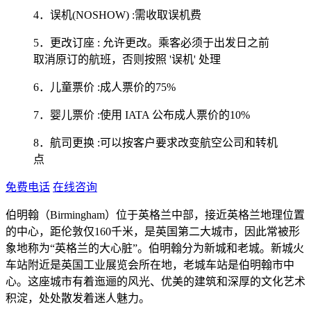
4．误机(NOSHOW) :需收取误机费
5．更改订座 : 允许更改。乘客必须于出发日之前
取消原订的航班，否则按照 '误机' 处理
6．儿童票价 :成人票价的75%
7．婴儿票价 :使用 IATA 公布成人票价的10%
8．航司更换 :可以按客户要求改变航空公司和转机
点
免费电话
在线咨询
伯明翰（Birmingham）位于英格兰中部，接近英格兰地理位置
的中心，距伦敦仅160千米，是英国第二大城市，因此常被形
象地称为“英格兰的大心脏”。伯明翰分为新城和老城。新城火
车站附近是英国工业展览会所在地，老城车站是伯明翰市中
心。这座城市有着迤逦的风光、优美的建筑和深厚的文化艺术
积淀，处处散发着迷人魅力。