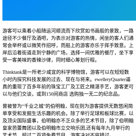
游客可以乘着小船随运河顺流而下欣赏如书画般的景致，一路
途径不少餐厅及酒吧，为表示对游客的热情，闲坐的客人们通
常会举杯或以微笑作招呼，而船上的游客亦乐于挥手致意。上
岸后沿着街道走到宁静的广场，选择一间优雅的餐厅，坐下享
受一客美味的香辣沙律，同时细心筹划行程。
Thinktank是一所老少咸宜的科学博物馆，游客可以在短短数
小时内探究科技发展的过去、现在与将来。ewelleryQuarter逼
真的重现了百多年前的珠宝工厂及工匠之精湛手艺，游客更可
以与他们交谈，或到150间商店 选购独一无二的纪念品。
曾被誉为“千业之城”的伯明翰，现在则为游客提供无数悠闲简
单享受和发掘生活乐趣的机会。除了举行足球和板球比赛，以
及顶尖国际盛事，伯明翰亦不乏众多的艺术节目，除了伯明翰
皇家芭蕾舞团以及伯明翰市立交响乐团,还有每年九月举行的
艺术节，超过二百项免费节目，游客决对不容错过。