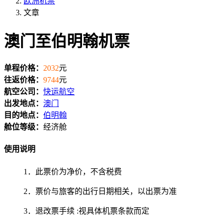
欧洲机票
文章
澳门至伯明翰机票
单程价格：
2032
元
往返价格：
9744
元
航空公司：
快运航空
出发地点：
澳门
目的地点：
伯明翰
舱位等级：
经济舱
使用说明
1．此票价为净价，不含税费
2．票价与旅客的出行日期相关，以出票为准
3．退改票手续 :视具体机票条款而定