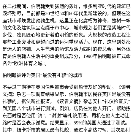
在二战期间，伯明翰受到猛烈的轰炸，维多利亚时代的建筑已
毁坏殆尽，目前都是20世纪50和60年代重新建设的，但现在这
座城市却焕发出勃勃生机。这里正在化腐朽为神奇，独树一帜
的文化及建筑瑰宝点缀于市中心，城市规划者们更是紧随时代
步伐，独具匠心地更新着伯明翰的形象。大规模的改造工程让
那些工业废址和穿越而过的运河重现活力。现在，这里到处都
是迷人的店铺、人生鼎沸的酒馆及活力四射的夜总会。另外体
育是伯明翰人生活中的重要组成部分，1990年伯明翰被正式命
名为“欧洲体育之城”。
伯明翰被评为英国“最没有礼貌”的城市
不要过于期待在英国伯明翰市会受到热情友好的帮助。《读者
文摘》杂志一项调查结果显示，伯明翰市居民在英国是最没有
礼貌的。据法新社报道，《读者文摘》杂志安排“礼仪检查员”
到英国八个城市进行测试，例如，店员在为他人开门、帮助拣
东西时是否使用“请”、“谢谢”等礼貌用语，司机在他人主动让
路时是否会表示谢意。结果显示，59%的英国人通过了测试。
其中，纽卡斯市的居民最有礼貌，通过率高达77%，其次是利