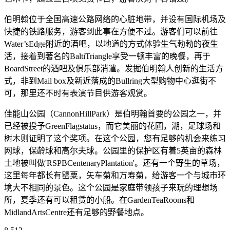
伯明翰位于全国高速公路网络的心脏地带，并设有国际机场及
快捷的铁路服务，游客到此事在方便不过。游客们可以前往
Water’sEdge附近的酒吧，以地道的方式体验生气勃勃的夜生
活，接着到著名的BaltiTriangle享受一顿丰富的晚餐，再于
BoardStreet的酒吧及俱乐部消遣。发掘伯明翰人创新的生活方
式，非到Mail box及新近落成的Bullring大型购物中心逛街不
可，那里还不时有表演节目供游客观赏。
佳能山公园（CannonHillPark）是伯明翰首要的公园之一，并
已经被授予GreenFlagstatus，而它美丽的花圃，湖，足球场和
树木则证明了这个奖项。在这个公园，您有足够的机会来练习
网球，保龄球和高尔夫球。公园里的保护区有着5英亩的森林
土地被叫做'RSPBCentenaryPlantation'。还有一个野生的草场，
这里每年都长有罂粟，矢车菊和万寿菊，给游客一个与城市环
境大不相同的景色。这个公园是家庭带领孩子来玩的理想场
所，夏季还有可以租赁的小船。在GardenTeaRooms和
MidlandArtsCentre还有足够的野餐地点。