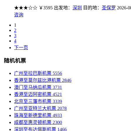
★★★☆☆
￥3595
出发地：
深圳
目的地：
圣保罗
2026-0
咨询
1
2
3
4
下一页
随机机票
广州至拉巴斯机票
5556
香港至莫尔兹比港机票
2846
澳门至马纳瓜机票
3731
香港至迈阿密机票
4521
北京至三藩市机票
3339
广州至亚特兰大机票
2078
珠海至新德里机票
4933
成都至惠灵顿机票
2300
深圳至布达佩斯机票
1466