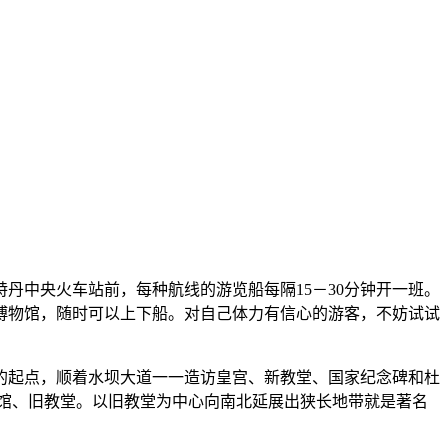
丹中央火车站前，每种航线的游览船每隔15－30分钟开一班。
博物馆，随时可以上下船。对自己体力有信心的游客，不妨试试
的起点，顺着水坝大道一一造访皇宫、新教堂、国家纪念碑和杜
格林博物馆、旧教堂。以旧教堂为中心向南北延展出狭长地带就是著名