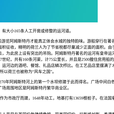
有大小165条人工开凿或修整的运河道。
璃船游览阿姆斯特丹才能真正体会水城的独特韵味。游船穿行在著
面积征收，精明的荷兰人为了节省税都尽量减少正面的面积。由
去，为此房上设有突出的吊钩。阿姆斯特丹著名的运河有皇帝运河
世纪，共有160条河渠，计75公里长，并且是2500艘住房用船
。运河边的酒吧、餐馆、礼品店鳞次栉比。在工艺品店里摆满了
所以荷兰也被称为“风车之国”。
因1270年阿姆斯特河上的第一个水坝修建于此而得名。广场中间白
广场周围地区是阿姆斯特丹繁华商业区。
华建筑。最初是作为市政厅而建，1648年动工，地基打有13659根桩子