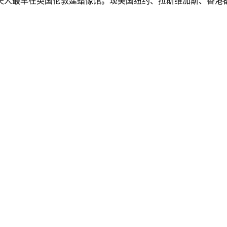
夫人最早在英国伦敦建蜡像馆。现美国纽约、拉斯维加斯、香港