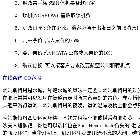
3．退改票手续 :视具体机票条款而定
4．误机(NOSHOW) :需收取误机费
5．更改订座 : 允许更改。乘客必须于出发日之前取消原订
6．儿童票价 :成人票价的75%
7．婴儿票价 :使用 IATA 公布成人票价的10%
8．航司更换 :可以按客户要求改变航空公司和转机点
在线咨询
QQ客服
阿姆斯特丹是水城，领略水城的风味一定要乘阿姆斯特丹的观光
在船上常常可以发现在街道行走时所末留意到的景色。参观博
乘船来游览运河。阿姆斯特丹的夜晚，运河沿岸及桥上都会点
阿姆斯特丹四周运河环绕，不妨先租艘小船或搭乘游船浏览一
沙夫人蜡像馆。你也可以选择位在Prins Hendrikkad
的“红灯区”，当华灯初上，红灯区里尽是川流不息的人潮，越