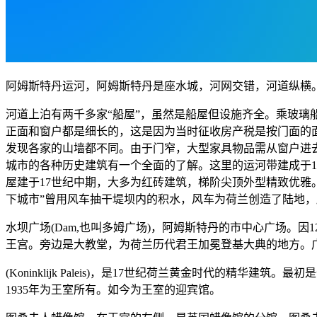
阿姆斯特丹运河，阿姆斯特丹是座水城，河网交错，河道纵横。
河道上泊有两千多家“船屋”，虽然是船屋但设施齐全。乘玻
正面和窗户都是细长的，这是因为当时征收房产税是按门面的
发现各家的山墙都不同。由于门窄，大型家具物品需从窗户进
城市的各种历史建筑有一个全面的了解。这里的运河带建成于17
屋建于17世纪中期，大多为红砖建筑，梯阶尖顶外型精致优雅
下城市”曾用风车抽干堤坝内的积水，风车为荷兰创造了陆地，
水坝广场(Dam,也叫多姆广场)，阿姆斯特丹的市中心广场。
王宫。旁边是大教堂，为荷兰历代君王加冕登基大典的地方。
(Koninklijk Paleis)，是17世纪荷兰黄金时代的精
1935年为王室所有。如今为王室的迎宾馆。