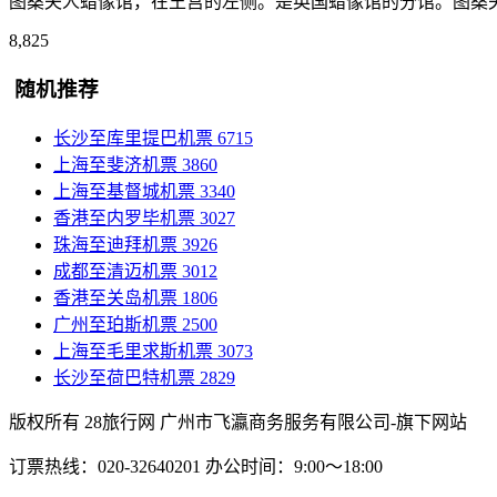
图桑夫人蜡像馆，在王宫的左侧。是英国蜡像馆的分馆。图桑
8,825
随机推荐
长沙至库里提巴机票
6715
上海至斐济机票
3860
上海至基督城机票
3340
香港至内罗毕机票
3027
珠海至迪拜机票
3926
成都至清迈机票
3012
香港至关岛机票
1806
广州至珀斯机票
2500
上海至毛里求斯机票
3073
长沙至荷巴特机票
2829
版权所有 28旅行网
广州市飞瀛商务服务有限公司-旗下网站
订票热线：020-32640201 办公时间：9:00～18:00