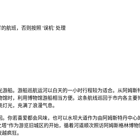
的航班，否则按照 '误机' 处理
游船。游船巡航运河以白天的一小时行程较为适合。从阿姆斯特
物馆时，利用博物馆游船相当方便。这条航线巡回于市内各主要
亮灯光，充满了浪漫气息。
回。你若喜爱都会风味，也可以水坝大道作为由阿姆斯特丹中心
e街头的“泪之塔”作为游览旧城区的开始，循着河道顺次照访阿姆斯
夜越疯狂。