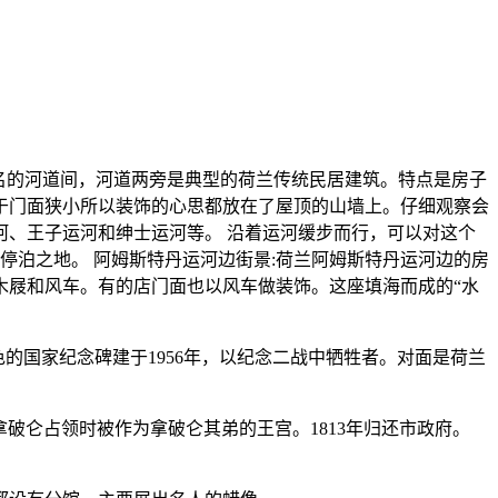
名的河道间，河道两旁是典型的荷兰传统民居建筑。特点是房子
于门面狭小所以装饰的心思都放在了屋顶的山墙上。仔细观察会
、王子运河和绅士运河等。 沿着运河缓步而行，可以对这个
的停泊之地。 阿姆斯特丹运河边街景:荷兰阿姆斯特丹运河边的房
木屐和风车。有的店门面也以风车做装饰。这座填海而成的“水
色的国家纪念碑建于1956年，以纪念二战中牺牲者。对面是荷兰
。在法国拿破仑占领时被作为拿破仑其弟的王宫。1813年归还市政府。