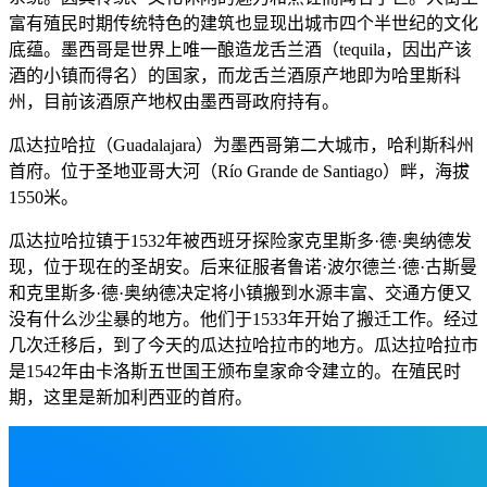
富有殖民时期传统特色的建筑也显现出城市四个半世纪的文化
底蕴。墨西哥是世界上唯一酿造龙舌兰酒（tequila，因出产该
酒的小镇而得名）的国家，而龙舌兰酒原产地即为哈里斯科
州，目前该酒原产地权由墨西哥政府持有。
瓜达拉哈拉（Guadalajara）为墨西哥第二大城市，哈利斯科州
首府。位于圣地亚哥大河（Río Grande de Santiago）畔，海拔
1550米。
瓜达拉哈拉镇于1532年被西班牙探险家克里斯多·德·奥纳德发
现，位于现在的圣胡安。后来征服者鲁诺·波尔德兰·德·古斯曼
和克里斯多·德·奥纳德决定将小镇搬到水源丰富、交通方便又
没有什么沙尘暴的地方。他们于1533年开始了搬迁工作。经过
几次迁移后，到了今天的瓜达拉哈拉市的地方。瓜达拉哈拉市
是1542年由卡洛斯五世国王颁布皇家命令建立的。在殖民时
期，这里是新加利西亚的首府。