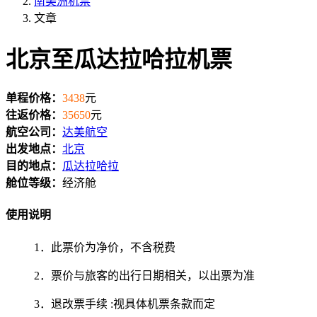
南美洲机票
文章
北京至瓜达拉哈拉机票
单程价格：
3438
元
往返价格：
35650
元
航空公司：
达美航空
出发地点：
北京
目的地点：
瓜达拉哈拉
舱位等级：
经济舱
使用说明
1．此票价为净价，不含税费
2．票价与旅客的出行日期相关，以出票为准
3．退改票手续 :视具体机票条款而定