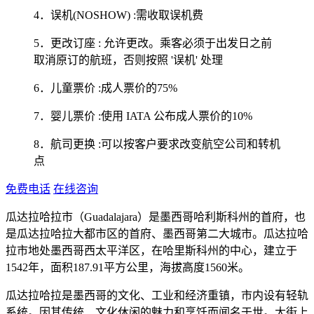
4．误机(NOSHOW) :需收取误机费
5．更改订座 : 允许更改。乘客必须于出发日之前
取消原订的航班，否则按照 '误机' 处理
6．儿童票价 :成人票价的75%
7．婴儿票价 :使用 IATA 公布成人票价的10%
8．航司更换 :可以按客户要求改变航空公司和转机
点
免费电话
在线咨询
瓜达拉哈拉市（Guadalajara）是墨西哥哈利斯科州的首府，也
是瓜达拉哈拉大都市区的首府、墨西哥第二大城市。瓜达拉哈
拉市地处墨西哥西太平洋区，在哈里斯科州的中心，建立于
1542年，面积187.91平方公里，海拔高度1560米。
瓜达拉哈拉是墨西哥的文化、工业和经济重镇，市内设有轻轨
系统。因其传统、文化休闲的魅力和烹饪而闻名于世。大街上