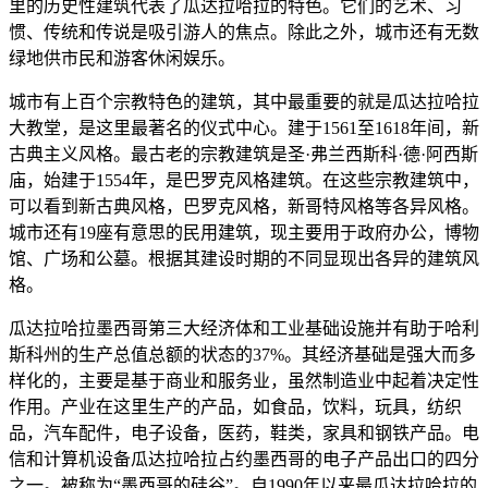
里的历史性建筑代表了瓜达拉哈拉的特色。它们的艺术、习
惯、传统和传说是吸引游人的焦点。除此之外，城市还有无数
绿地供市民和游客休闲娱乐。
城市有上百个宗教特色的建筑，其中最重要的就是瓜达拉哈拉
大教堂，是这里最著名的仪式中心。建于1561至1618年间，新
古典主义风格。最古老的宗教建筑是圣·弗兰西斯科·德·阿西斯
庙，始建于1554年，是巴罗克风格建筑。在这些宗教建筑中，
可以看到新古典风格，巴罗克风格，新哥特风格等各异风格。
城市还有19座有意思的民用建筑，现主要用于政府办公，博物
馆、广场和公墓。根据其建设时期的不同显现出各异的建筑风
格。
瓜达拉哈拉墨西哥第三大经济体和工业基础设施并有助于哈利
斯科州的生产总值总额的状态的37%。其经济基础是强大而多
样化的，主要是基于商业和服务业，虽然制造业中起着决定性
作用。产业在这里生产的产品，如食品，饮料，玩具，纺织
品，汽车配件，电子设备，医药，鞋类，家具和钢铁产品。电
信和计算机设备瓜达拉哈拉占约墨西哥的电子产品出口的四分
之一。被称为“墨西哥的硅谷”。自1990年以来最瓜达拉哈拉的