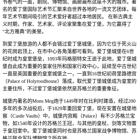
书卷气的一面，剧院、博物馆、画廊遍布这座不大的城市。著
名的爱丁堡国际艺术节汇聚来自世界各地的一流文艺团体，每
年艺术节期间吸引的艺术爱好者超过本地居民。 在新古典主
义时期，作家、艺术家、评论家聚集在爱丁堡，为它赢得了
“北方雅典”的美誉。
到爱丁堡旅游的人都不会错过爱丁堡城堡，因为它位于死火山
的花岗岩顶上，在市中心各角落都可看到。爱丁堡城堡在6世
纪时成为皇室堡垒，1093年玛格丽特女王逝于此地，爱丁堡城
堡自此成为重要的皇家住所和国家行政中心，延续至中古世纪
一直是英国重要的皇室城堡之一，一直到16世纪初荷里路德宫
（Palace of Holyroodhouse）落成，取代爱丁堡城堡成为皇室的
主要住所，不过爱丁堡城堡依然是苏格兰的重要象征。
城堡内著名的Mons Meg炮于1449年时在比利时建造，经过200
多年的多次战役后，于1829年重回爱丁堡，现在安置在城堡地
窖（Castle Vaults）中，城堡内宫殿（Palace）有不少苏格兰宝
物，如1540年设计的苏格兰王冠，与其他的皇杖、剑等文物置
于皇冠室中。爱丁堡城堡同时也是苏格兰国家战争博物馆、苏
格兰联合军队博物馆之所在地。