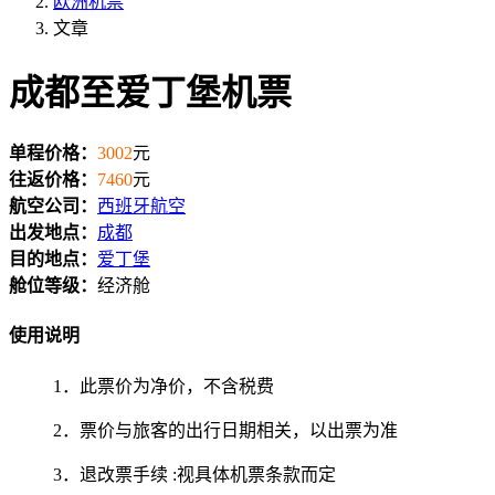
欧洲机票
文章
成都至爱丁堡机票
单程价格：
3002
元
往返价格：
7460
元
航空公司：
西班牙航空
出发地点：
成都
目的地点：
爱丁堡
舱位等级：
经济舱
使用说明
1．此票价为净价，不含税费
2．票价与旅客的出行日期相关，以出票为准
3．退改票手续 :视具体机票条款而定