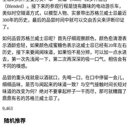
（Blended）。接下来的参观行程是饶有趣味的电动游乐车，
类似时空隧道方式，以模型人物、实景带出苏格兰威士忌最近
300年的历史，最后的品尝时间中就可以交由舌尖来评断印证
了。
如何品尝苏格兰威士忌呢？首先仔细观察颜色，颜色愈清澄表
示酒龄愈轻，如果颜色成蜜糖色表示这威士忌已经有20年左右
历史，接下来要闻闻味道，如果怕不易分辨，可以加一点水进
去，第一次先浅闻一下，第二次再深深的吸一口气，相信会有
不同的嗅感。
品尝的重头戏就是以酒就口，先喝一口，在口中停留一会儿，
细细品味，是否与闻起来的味道一致？与空气接触时间长短对
味道的改变为何？绝对不要拿起杯子一干而尽，那可就糟蹋了
鼎鼎有名的苏格兰威士忌了。
9,463
随机推荐