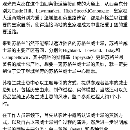
观光景点都在这个由四条街道连接而成的大道上，从西至东分
别为Castle Hill、Lawnmarket、High Street和Canongate，皇家哩
大道两端分别为爱丁堡城堡和荷里路德宫，都是苏格兰以往重
要的皇家居所，使得连接两地的皇家哩成为中世纪爱丁堡的重
要道路。
来到苏格兰当然不能错过远近驰名的苏格兰威士忌，苏格兰威
士忌的主要产区有四，分别为Highland、Lowland、I slay和
Campbeltown，其中高地的斯佩塞（Speyside）更是苏格兰最
著名的威士忌产地，想要一窥苏格兰威士忌的奥妙，就一定要
到位于爱丁堡城堡旁的苏格兰威士忌中心瞧瞧。
苏格兰威士忌中心以主题导引的方式，提供参观者基本的威士
忌知识，包括历史由来、制作过程、实体模型，当然还可以免
费品尝纯正苏格兰威士忌的风味，整个参观过程大约1个小
时。
在工作人员带领下，首先从影片中概略认识威士忌的蒸馏方
式，以及自古以来威士忌制作过程的演进，然后进一步说明威
士忌的两种主要分类：单一蒸馏（Malt）和多种混合