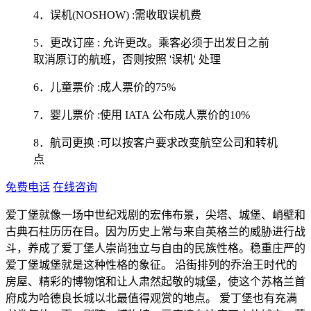
4．误机(NOSHOW) :需收取误机费
5．更改订座 : 允许更改。乘客必须于出发日之前
取消原订的航班，否则按照 '误机' 处理
6．儿童票价 :成人票价的75%
7．婴儿票价 :使用 IATA 公布成人票价的10%
8．航司更换 :可以按客户要求改变航空公司和转机
点
免费电话
在线咨询
爱丁堡就像一场中世纪戏剧的宏伟布景，尖塔、城堡、峭壁和
古典石柱历历在目。因为历史上常与来自英格兰的威胁进行战
斗，养成了爱丁堡人崇尚独立与自由的民族性格。稳重庄严的
爱丁堡城堡就是这种性格的象征。 沿街排列的乔治王时代的
房屋、精彩的博物馆和让人肃然起敬的城堡，使这个苏格兰首
府成为哈德良长城以北最值得观赏的地点。 爱丁堡也有充满