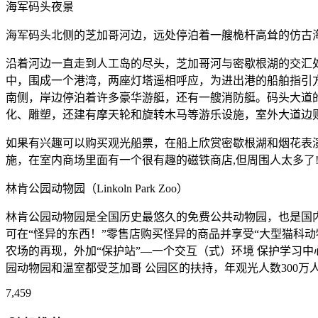
海军码头夜景
海军码头北侧的芝加哥河边，远处停泊着一艘桅杆高耸的仿古
沿着河边一直走到人工岛的尽头，芝加哥河与密歇根湖的交汇
中，围成一个港湾，两座灯塔遥相呼应，为进出港的船舶指引
南侧，岸边停泊着许多豪华游艇，还有一艘消防艇。码头大道
化、雕塑，还建有摩天轮和旋转木马等游乐设施，室外大道边
如果有兴趣可以购买观光船票，在船上欣赏密歇根湖和烟花表演
施，在室内商场里面有一个很有趣的磁铁商店,但周围人太多了
林肯公园动物园（Linkoln Park Zoo）
林肯公园动物园是全国历史最悠久的免费公共动物园，也是国内
可在“怪异的东西！”零售店购买怪异的商品并享受“大型猫科动
农场的再现，外加“保护站”―一个交互（式）环境 保护学习
园动物园和温室都受芝加哥 公园区的扶持，年观光人数300万
7,459