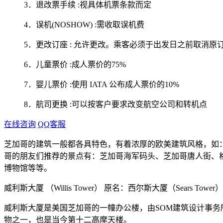
3．退改票手续 :视具体机票条款而定
4．误机(NOSHOW) :需收取误机费
5．更改订座 : 允许更改。乘客必须于出发日之前取消原订
6．儿童票价 :成人票价的75%
7．婴儿票价 :使用 IATA 公布成人票价的10%
8．航司更换 :可以按客户要求改变航空公司和转机点
在线咨询
QQ客服
芝加哥的建筑一般都各具特色，有着浓厚的欧美建筑风格，如
哥的朋友们推荐的景点有：芝加哥海军码头、芝加哥唐人街、
博物馆等等。
威利斯大厦 （Willis Tower） 原名：西尔斯大厦（Sears Tower）
威利斯大厦是美国芝加哥的一幢办公楼，由SOM建筑设计事务所设计
物之一，也是当今第十二高摩天楼。