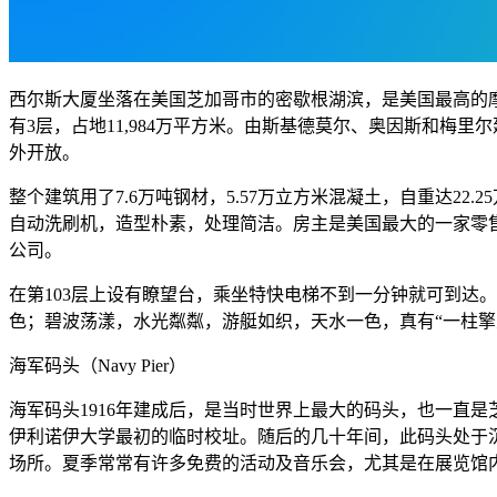
西尔斯大厦坐落在美国芝加哥市的密歇根湖滨，是美国最高的摩
有3层，占地11,984万平方米。由斯基德莫尔、奥因斯和梅里尔
外开放。
整个建筑用了7.6万吨钢材，5.57万立方米混凝土，自重达22
自动洗刷机，造型朴素，处理简洁。房主是美国最大的一家零售
公司。
在第103层上设有瞭望台，乘坐特快电梯不到一分钟就可到达
色；碧波荡漾，水光粼粼，游艇如织，天水一色，真有“一柱擎
海军码头（Navy Pier）
海军码头1916年建成后，是当时世界上最大的码头，也一直
伊利诺伊大学最初的临时校址。随后的几十年间，此码头处于沉寂
场所。夏季常常有许多免费的活动及音乐会，尤其是在展览馆