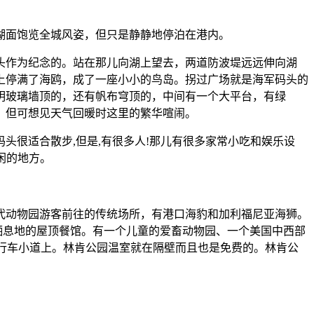
湖面饱览全城风姿，但只是静静地停泊在港内。
头作为纪念的。站在那儿向湖上望去，两道防波堤远远伸向湖
上停满了海鸥，成了一座小小的鸟岛。拐过广场就是海军码头的
明玻璃墙顶的，还有帆布穹顶的，中间有一个大平台，有绿
，但可想见天气回暖时这里的繁华喧闹。
头很适合散步,但是,有很多人!那儿有很多家常小吃和娱乐设
闲的地方。
代代动物园游客前往的传统场所，有港口海豹和加利福尼亚海狮。
老虎栖息地的屋顶餐馆。有一个儿童的爱畜动物园、一个美国中西部
自行车小道上。林肯公园温室就在隔壁而且也是免费的。林肯公