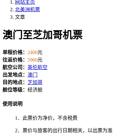
网站主页
北美洲机票
文章
澳门至芝加哥机票
单程价格：
2400
元
往返价格：
5960
元
航空公司：
英伦航空
出发地点：
澳门
目的地点：
芝加哥
舱位等级：
经济舱
使用说明
1．此票价为净价，不含税费
2．票价与旅客的出行日期相关，以出票为准