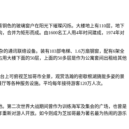
铜色的玻璃窗户在阳光下璀璨闪烁。大楼地上有110层，地下
，合并为矩形而成。由1600名工人用4年时间建成，1974年对
杂的通讯联络设备。装有103部电梯、1.6万扇钢窗，配有6架全
用大楼下面的50层，上面的50多层是作为公寓套间出租给其他
望台上可俯视芝加哥市全景，观赏浩瀚的密歇根湖旖旎多姿的景
厅等各种服务设施。平均每年接待游客120万人次。
领地。第二次世界大战期间曾作为训练海军及集会的广场，也曾是
94年重新对游人开放。如今则成为芝加哥最为著名最为热闹的游乐