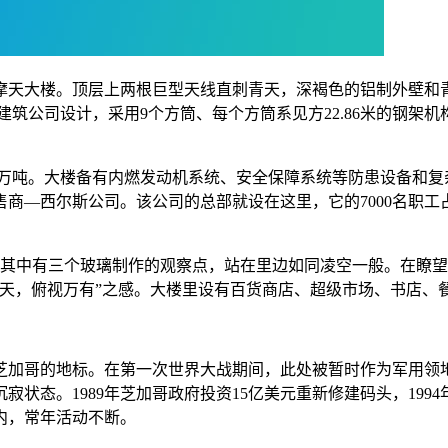
天大楼。顶层上两根巨型天线直刺青天，深褐色的铝制外壁和青
建筑公司设计，采用9个方筒、每个方筒系见方22.86米的钢架机构
.25万吨。大楼备有内燃发动机系统、安全保障系统等防患设备和复
商―西尔斯公司。该公司的总部就设在这里，它的7000名职工占
。其中有三个玻璃制作的观察点，站在里边如同凌空一般。在瞭
天，俯视万有”之感。大楼里设有百货商店、超级市场、书店、餐
是芝加哥的地标。在第一次世界大战期间，此处被暂时作为军用
状态。1989年芝加哥政府投资15亿美元重新修建码头，19
内，常年活动不断。