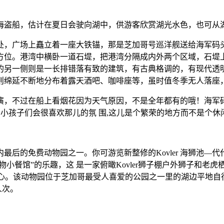
海盗船，估计在夏日会驶向湖中，供游客欣赏湖光水色，也可从
处，广场上矗立着一座大铁锚，那是芝加哥号巡洋舰送给海军码
方位。港湾中横卧一道石堤，把港湾分隔成内外两个区域，石堤
的另一侧则是一长排错落有致的建筑，有古典格调的，有现代透
则绵延不断地分布着露天酒吧、咖啡座等，虽时值冬季无人落座
，不过在船上看烟花因为天气原因，不是全年都有的哦！海军码
!小孩子们会很喜欢那儿的氛 围,这儿是个繁荣的地方而不是个休
最后的免费动物园之一。你可游览新整修的Kovler 海狮池―
物小餐馆”的乐趣，这 是一家俯瞰Kovler狮子棚户外狮子和
中心。该动物园位于芝加哥最受人喜爱的公园之一里的湖边平地
人次。