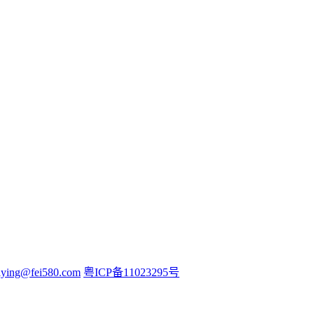
iying@fei580.com
粤ICP备11023295号