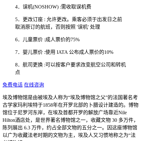
4．误机(NOSHOW) :需收取误机费
5．更改订座 : 允许更改。乘客必须于出发日之前
取消原订的航班，否则按照 '误机' 处理
6．儿童票价 :成人票价的75%
7．婴儿票价 :使用 IATA 公布成人票价的10%
8．航司更换 :可以按客户要求改变航空公司和转机
点
免费电话
在线咨询
埃及博物馆是由被埃及人称为“埃及博物馆之父”的法国著名考
古学家玛利埃特于1858年在开罗北部的卜腊设计建造的。博物
馆位于尼罗河东岸，在埃及首都开罗的解放广场靠近Nile
Hilton酒店处，是世界著名博物馆之一，收藏文物 30 多万件，
陈列展出 6.3 万件，约占全部文物的五分之一。因这座博物馆
以广为收藏法老时期的文物为主，埃及人又习惯地称之为“法