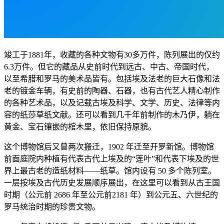
竣工于1881年，收藏的各种文物有30多万件，陈列展出的仅约
6.3万件。但它的藏品从史前时代到远古、中古、帝国时代，
以至希腊和罗马的美术品皆有。包括埃及法老的巨大石像和法
老的镀金车辆，有史前的陶器、石器，也有古代艺人精心制作
的各种艺术品，以及记载古埃及科学、文学、历史、法律等内
容的纸莎草纸文献。还可以看到几千年前制作的木乃伊，躺在
黄金、宝石镶嵌的棺木里，依旧保持原貌。
这个博物馆后又曾两次搬迁，1902 年迁至开罗新馆。博物馆
前面庭院内种植有代表古代上埃及的“莲叶”和代表下埃及的世
界上最古老的造纸材料——纸草。馆内设有 50 多个陈列室。
一层按埃及古代历史发展顺序展出，在这里可以看到从古王国
时期（公元前 2686 年至公元前2181 年）到公元五、六世纪的
罗马统治时期的珍贵文物。