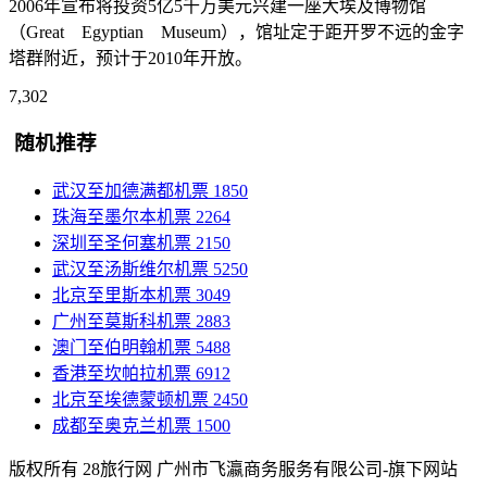
2006年宣布将投资5亿5千万美元兴建一座大埃及博物馆
（Great Egyptian Museum），馆址定于距开罗不远的金字
塔群附近，预计于2010年开放。
7,302
随机推荐
武汉至加德满都机票
1850
珠海至墨尔本机票
2264
深圳至圣何塞机票
2150
武汉至汤斯维尔机票
5250
北京至里斯本机票
3049
广州至莫斯科机票
2883
澳门至伯明翰机票
5488
香港至坎帕拉机票
6912
北京至埃德蒙顿机票
2450
成都至奥克兰机票
1500
版权所有 28旅行网
广州市飞瀛商务服务有限公司-旗下网站