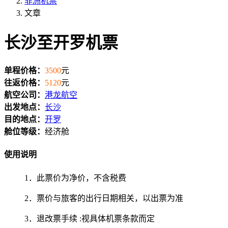
非洲机票
文章
长沙至开罗机票
单程价格：
3500
元
往返价格：
5120
元
航空公司：
港龙航空
出发地点：
长沙
目的地点：
开罗
舱位等级：
经济舱
使用说明
1．此票价为净价，不含税费
2．票价与旅客的出行日期相关，以出票为准
3．退改票手续 :视具体机票条款而定