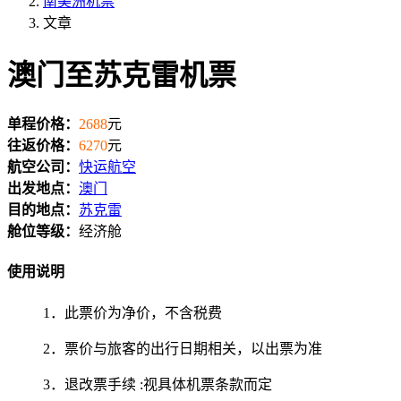
南美洲机票
文章
澳门至苏克雷机票
单程价格：
2688
元
往返价格：
6270
元
航空公司：
快运航空
出发地点：
澳门
目的地点：
苏克雷
舱位等级：
经济舱
使用说明
1．此票价为净价，不含税费
2．票价与旅客的出行日期相关，以出票为准
3．退改票手续 :视具体机票条款而定