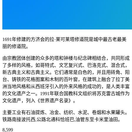
1691年修建的方济会的拉·莱可莱塔修道院是城中最古老最美
丽的修道院。
由宗教团体创建的众多的塔和钟楼与纪念碑相结合，共同形成
了多样的风格，如哥特式、文艺复兴式、巴洛克式、混合式，
新古典主义和古典主义。它们通常是白色的，并且用砖角、阳
台、铸铁的花格图案和木制的百叶窗，在建筑上融合了拉丁美
洲当地风格和从西班牙引入的外来风格的成功的，是人类丰富
的文化遗产之一。1991年联合国教科文组织将苏克雷古城作为
文化遗产，列入《世界遗产名录》。
主要工业有石油提炼、冶金、纺织、水泥、卷烟和水果罐头。
铁路南接波托西,公路北通科恰班巴,油管东至卡米里油田。
8,599