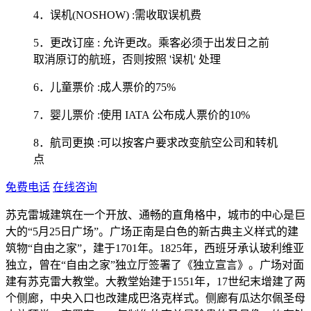
4．误机(NOSHOW) :需收取误机费
5．更改订座 : 允许更改。乘客必须于出发日之前
取消原订的航班，否则按照 '误机' 处理
6．儿童票价 :成人票价的75%
7．婴儿票价 :使用 IATA 公布成人票价的10%
8．航司更换 :可以按客户要求改变航空公司和转机
点
免费电话
在线咨询
苏克雷城建筑在一个开放、通畅的直角格中，城市的中心是巨
大的“5月25日广场”。广场正南是白色的新古典主义样式的建
筑物“自由之家”，建于1701年。1825年，西班牙承认玻利维亚
独立，曾在“自由之家”独立厅签署了《独立宣言》。广场对面
建有苏克雷大教堂。大教堂始建于1551年，17世纪末增建了两
个侧廊，中央入口也改建成巴洛克样式。侧廊有瓜达尔佩圣母