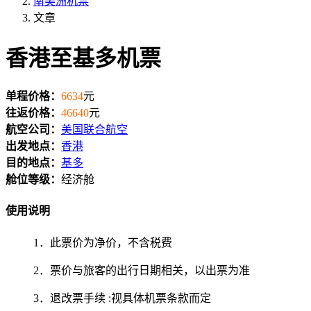
南美洲机票
文章
香港至基多机票
单程价格：
6634
元
往返价格：
46640
元
航空公司：
美国联合航空
出发地点：
香港
目的地点：
基多
舱位等级：
经济舱
使用说明
1．此票价为净价，不含税费
2．票价与旅客的出行日期相关，以出票为准
3．退改票手续 :视具体机票条款而定