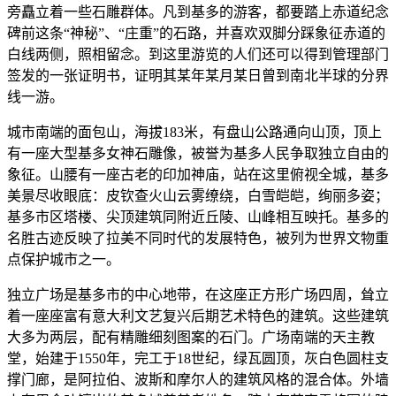
旁矗立着一些石雕群体。凡到基多的游客，都要踏上赤道纪念
碑前这条“神秘”、“庄重”的石路，并喜欢双脚分踩象征赤道的
白线两侧，照相留念。到这里游览的人们还可以得到管理部门
签发的一张证明书，证明其某年某月某日曾到南北半球的分界
线一游。
城市南端的面包山，海拔183米，有盘山公路通向山顶，顶上
有一座大型基多女神石雕像，被誉为基多人民争取独立自由的
象征。山腰有一座古老的印加神庙，站在这里俯视全城，基多
美景尽收眼底：皮钦查火山云雾缭绕，白雪皑皑，绚丽多姿；
基多市区塔楼、尖顶建筑同附近丘陵、山峰相互映托。基多的
名胜古迹反映了拉美不同时代的发展特色，被列为世界文物重
点保护城市之一。
独立广场是基多市的中心地带，在这座正方形广场四周，耸立
着一座座富有意大利文艺复兴后期艺术特色的建筑。这些建筑
大多为两层，配有精雕细刻图案的石门。广场南端的天主教
堂，始建于1550年，完工于18世纪，绿瓦圆顶，灰白色圆柱支
撑门廊，是阿拉伯、波斯和摩尔人的建筑风格的混合体。外墙