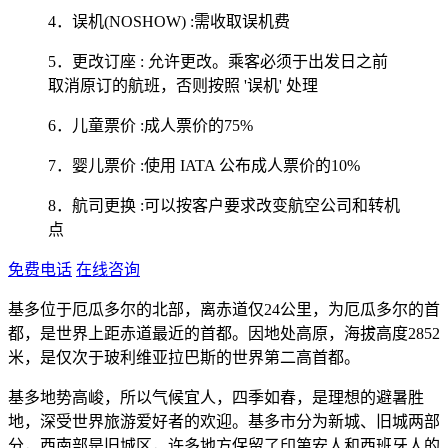
4．误机(NOSHOW) :需收取误机费
5．更改订座 : 允许更改。乘客必须于出发日之前
取消原订的航班，否则按照 '误机' 处理
6．儿童票价 :成人票价的75%
7．婴儿票价 :使用 IATA 公布成人票价的10%
8．航司更换 :可以按客户要求改变航空公司和转机
点
免费电话
在线咨询
基多位于厄瓜多尔的北部，离赤道仅24公里，为厄瓜多尔的首
都，是世界上距赤道最近的首都。因地处高原，海拔高度2852
米，是仅次于玻利维亚拉巴斯的世界第二高首都。
基多地势高峻，所以气候宜人，四季如春，是理想的避暑胜
地，深受世界旅游爱好者的欢迎。基多市分为新城、旧城两部
分，西南部是旧城区，许多地方保留了印第安人和西班牙人的