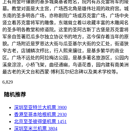
上有用金叶镶嵌的基多城奠基者姓名，院内有苏克雷将军的陵
墓。教堂对面是大主宫，广场西北角是雄伟壮观的政府宫。城
东南的圣多明各广场，亦称剧院广场或苏克雷广场，广场中央
竖立着苏克雷将军的雕像，东端耸立着以收藏丰富的木雕闻名
的圣多明各教堂和修道院。这里的圣阿古斯丁古堡是苏克雷将
军亲自签署厄瓜多尔独立协议书的地方，迄今保存着当年的原
貌。广场附近是罗恩达大街与瓜亚基尔大街的交汇处，街道狭
窄古老，店铺鳞次栉比，行人熙来攘往，是基多繁华的商业
区。广场不远处的阿拉梅达公园，是基多著名旅游区，公园内
溪泉淙淙，小桥飞架，曲径通幽，鸟语花香，园内建有南美洲
最古老的天文台和西蒙·博利瓦尔纪念碑以及美术学校等。
6,829
随机推荐
深圳至亚特兰大机票
3900
香港至哥本哈根机票
2930
北京至圣彼得堡机票
1451
深圳至米兰机票
3804