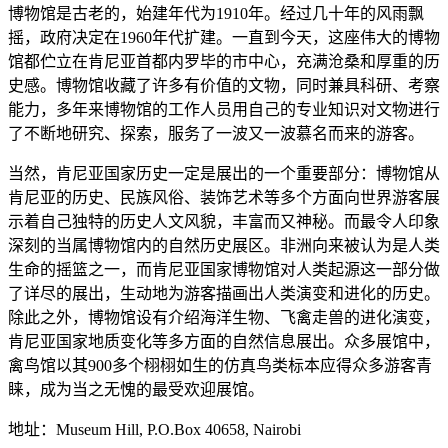
博物馆是古老的，始建年代为1910年。经过几十年的风雨飘
摇，政府决定在1960年代扩建。一直到今天，这座伟大的博物
馆都伫立在肯尼亚首都内罗毕的市中心，充满沧桑和厚重的历
史感。博物馆收藏了许多有价值的文物，同时兼具科研、考察
能力，多年来博物馆的工作人员用自己的专业知识对文物进行
了不断地研究、探索，服务了一波又一波慕名而来的游客。
当然，肯尼亚国家历史一定是展出的一个重要部分：博物馆从
肯尼亚的历史、民族风俗、装饰艺术等多个方面向世界游客展
示着自己独特的历史人文风貌，丰富而又神秘。而最令人印象
深刻的当属博物馆内的自然历史展区。非洲向来被认为是人类
生命的摇篮之一，而肯尼亚国家博物馆对人类起源这一部分做
了详尽的展出，生动地为游客描画出人类演变和进化的历史。
除此之外，博物馆设有介绍海洋生物、飞禽走兽的进化演变，
肯尼亚国家地质变化等多方面的自然信息展出。众多展馆中，
禽鸟馆以其900多个栩栩如生的仿真鸟类标本应得众多游客青
睐，成为当之无愧的最受欢迎展馆。
地址：Museum Hill, P.O.Box 40658, Nairobi