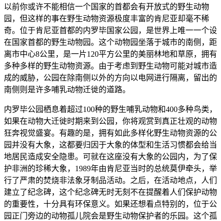
以前你或许不能相信一个国家的首都会有开放式的野生动物
园，但这样的事在野生动物资源极度丰富的肯尼亚却毫不稀
奇。位于肯尼亚首都的内罗毕国家公园，是世界上唯一一个设
在国家首都的野生动物园。这个动物园坐落于城市的南侧，距
离市中心8公里，是一片120平方公里的美丽林地和草原，拥有
多种多样的野生动物资源。由于考虑到野生动物可能对城市造
成的威胁，公园在除南侧以外的方向以电网进行隔离，留出的
南侧则是许多哺乳动物迁徙的道路。
内罗毕公园栖息着超过100种的野生哺乳动物和400多种鸟类，
如果在动物大迁徙时期来到公园，你将观赏到真正壮观的动物
狂奔视觉盛宴。有趣的是，拥有如此多样化野生动物资源的公
园并没有大象，这都要归因于大象的体型和生活习惯都会给当
地居民造成安全隐患。可就在这座没有大象的公园内，为了保
护非洲的珍稀大象，1989年由肯尼亚当时的总统莫伊牵头，举
行了严肃的焚烧非法象牙制品活动。之后，在活动地点，人们
建立了纪念碑，这个纪念碑无时无刻不在提醒着人们保护动物
的重要性，十分具有环保意义。如果还想看点特别的，位于公
园正门旁边的动物孤儿院会是野生动物保护者的乐园。这个孤