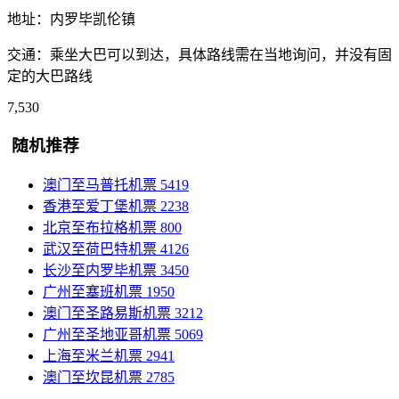
地址：内罗毕凯伦镇
交通：乘坐大巴可以到达，具体路线需在当地询问，并没有固
定的大巴路线
7,530
随机推荐
澳门至马普托机票
5419
香港至爱丁堡机票
2238
北京至布拉格机票
800
武汉至荷巴特机票
4126
长沙至内罗毕机票
3450
广州至塞班机票
1950
澳门至圣路易斯机票
3212
广州至圣地亚哥机票
5069
上海至米兰机票
2941
澳门至坎昆机票
2785