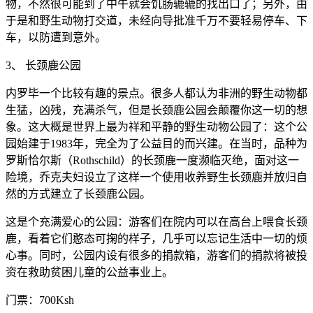
物，不然很可能到了中午就会饥肠辘辘的找出口了；另外，由
于是和野生动物打交道，未经向导批准千万不要轻易停车、下
车，以防遭到意外。
3、 长颈鹿公园
内罗毕一个比较有趣的景点。很多人都认为非洲的野生动物都
生猛，凶残，充满杀气，但是长颈鹿公园会颠覆你这一切的想
象。这大概是世界上最为祥和平静的野生动物公园了：这个公
园始建于1983年，完全为了公益目的而兴建。在当时，品种为
罗斯恰尔斯（Rothschild）的长颈鹿一度濒临灭绝，面对这一
险境，乔克夫妇设立了这样一个使用收养野生长颈鹿并放归自
然的方式建立了长颈鹿公园。
这是个充满爱心的公园：游客们在院内可以在高台上喂食长颈
鹿，看着它们憨态可掬的样子，几乎可以忘记生活中一切的烦
心事。同时，公园内设有很多的捐款箱，游客们的捐款将被投
资在救助贫困儿童的公益事业上。
门票：700Ksh