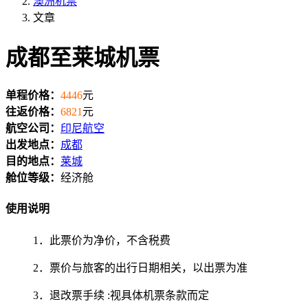
澳洲机票
文章
成都至莱城机票
单程价格：
4446
元
往返价格：
6821
元
航空公司：
印尼航空
出发地点：
成都
目的地点：
莱城
舱位等级：
经济舱
使用说明
1．此票价为净价，不含税费
2．票价与旅客的出行日期相关，以出票为准
3．退改票手续 :视具体机票条款而定