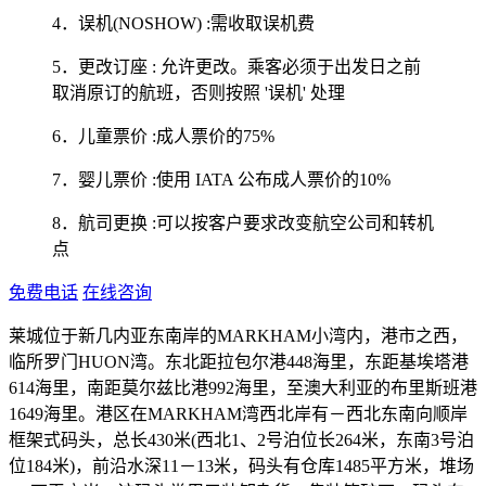
4．误机(NOSHOW) :需收取误机费
5．更改订座 : 允许更改。乘客必须于出发日之前
取消原订的航班，否则按照 '误机' 处理
6．儿童票价 :成人票价的75%
7．婴儿票价 :使用 IATA 公布成人票价的10%
8．航司更换 :可以按客户要求改变航空公司和转机
点
免费电话
在线咨询
莱城位于新几内亚东南岸的MARKHAM小湾内，港市之西，
临所罗门HUON湾。东北距拉包尔港448海里，东距基埃塔港
614海里，南距莫尔兹比港992海里，至澳大利亚的布里斯班港
1649海里。港区在MARKHAM湾西北岸有－西北东南向顺岸
框架式码头，总长430米(西北1、2号泊位长264米，东南3号泊
位184米)，前沿水深11－13米，码头有仓库1485平方米，堆场