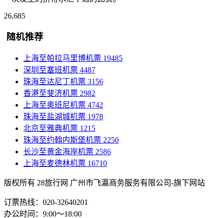
26,685
随机推荐
上海至帕拉马里博机票
19485
深圳至塞班机票
4487
珠海至达尼丁机票
3156
香港至斐济机票
2982
上海至奥班尼机票
4742
珠海至盐湖城机票
1978
北京至雅典机票
1215
珠海至约翰内斯堡机票
2250
长沙至黄金海岸机票
2586
上海至麦德林机票
16710
版权所有 28旅行网
广州市飞瀛商务服务有限公司-旗下网站
订票热线：020-32640201
办公时间：9:00～18:00