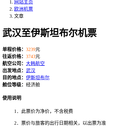
网站主页
欧洲机票
文章
武汉至伊斯坦布尔机票
单程价格：
3239
元
往返价格：
3743
元
航空公司：
大韩航空
出发地点：
武汉
目的地点：
伊斯坦布尔
舱位等级：
经济舱
使用说明
1．此票价为净价，不含税费
2．票价与旅客的出行日期相关，以出票为准