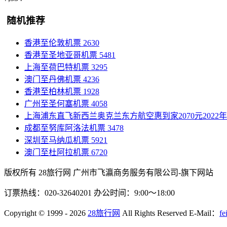
随机推荐
香港至伦敦机票
2630
香港至圣地亚哥机票
5481
上海至荷巴特机票
3295
澳门至丹佛机票
4236
香港至柏林机票
1928
广州至圣何塞机票
4058
上海浦东直飞新西兰奥克兰东方航空惠到家2070元2022年1
成都至努库阿洛法机票
3478
深圳至马纳瓜机票
5921
澳门至杜阿拉机票
6720
版权所有 28旅行网
广州市飞瀛商务服务有限公司-旗下网站
订票热线：020-32640201 办公时间：9:00～18:00
Copyright
© 1999 - 2026
28旅行网
All Rights Reserved
E-Mail：
fe