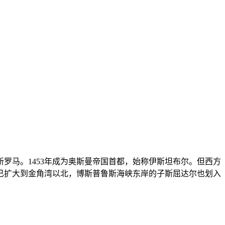
新罗马。1453年成为奥斯曼帝国首都，始称伊斯坦布尔。但西方
区已扩大到金角湾以北，博斯普鲁斯海峡东岸的子斯屈达尔也划入