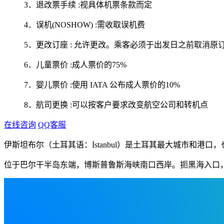
3．退改票手续 :视具体机票条款而定
4．误机(NOSHOW) :需收取误机费
5．更改订座 : 允许更改。乘客必须于出发日之前取消原订
6．儿童票价 :成人票价的75%
7．婴儿票价 :使用 IATA 公布成人票价的10%
8．航司更换 :可以按客户要求改变航空公司和转机点
在线咨询
QQ客服
伊斯坦布尔（土耳其语：İstanbul）是土耳其最大城市和
位于巴尔干半岛东端，博斯普鲁斯海峡南口西岸。扼黑海入口，当欧、