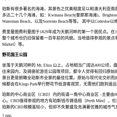
珀斯有很多著名的海滩，其景色之优美程度足以和澳大利亚南部
多达二十几个海滩，如：Kwinana Beach(奎那那海滩)、Brighton Beach、C
Waterman Beach、以及Sorrento Beach等等。 其中以C
费里曼图费利曼图于1829年成为天鹅河畔的第一个居民点。在
整个城市也仍旧保留着一百年前的风貌。当地值得参观的景点有西澳军事博物馆（Ar
Market）等。
野花国王公园
坐落于天鹅河畔的 Mt. Eliza 山上，占地相当广阔达4
往来园内，及骑骆驼游览公园等项目，都令人觉得有回归原始的感觉. 
景台更是俯瞰全珀斯市全景的最佳位置。原始与现代化交织而成的 
候都会在Kings Park举行野花节给游客观赏，无需他们
珀斯的中心商业区（CBD）内的街道一角中心商业区 –主要由Hay Street、Murr
心。CBD值得参观的地方有珀斯钱币铸造局（Perth Mint），伦敦阁
珀斯的CBD规模虽较小，但却不失繁盛及充满著优雅的城市气息。全市
7,086