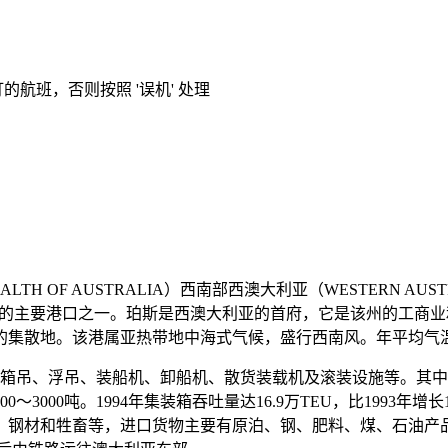
的航班，否则按照 '误机' 处理
TH OF AUSTRALIA）西南部西澳大利亚（WESTERN A
澳大利亚的主要港口之一。珀斯是西澳大利亚的首府，它是该州的工
集散地。该港属亚热带地中海式气候，盛行西南风。年平均气温在
装箱吊、浮吊、装船机、卸船机、散货装载机及滚装设施等。其中
0～3000吨。1994年集装箱吞吐量达16.9万TEU，比1993年
、钢材和牲畜等，进口货物主要有原泊、钢、肥料、煤、石油产