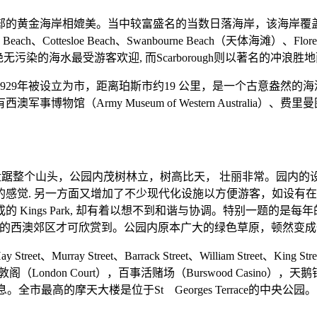
的黄金海岸相媲美。当中较富盛名的当数日落海岸，该海岸覆盖范围
ottesloe Beach、Swanbourne Beach（天体海滩）、Floreat Bea
ottesloe以绝无污染的海水最受游客欢迎, 而Scarborough则以著名的
1929年被设立为市，距离珀斯市约19 公里，是一个古意盎然
my Museum of Western Australia）、费里曼图旧监狱
00公顷，盘踞整个山头，公园内茂树林立，树高比天， 壮丽非常。
另一方面又增加了不少现代化设施以方便游客，如设有在珀斯非常著名的5
Kings Park, 却有着以想不到和谐与协调。特别一题的是每
跑到遥远的西澳郊区才可欣赏到。公园内原本广大的绿色草原，顿然
ay Street、Barrack Street、William Street、King
（London Court），百事活赌场（Burswood Casino）
最高的摩天大楼是位于St Georges Terrace的中央公园。