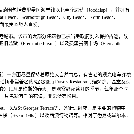
包括费里曼图海岸线以北至尊达勒（Joodalup），并拥有
ch、Scarborough Beach、City Beach、North Beach、
冲浪胜地而最受本地人喜爱。
的海港城市。该市的大部分建筑物已被当地政府列入保护古迹，故
（Fremantle Prison）以及费里曼图市场（Fremantle
园内的设计一方面尽量保持着原始大自然气息，有古老的观光电车穿梭
星级餐厅Frasers Restaurant, 烧烤炉，温室及观
年的9~11月是珀斯的春天，是观赏野花盛开的季节，每年那个时
变成一片色彩万千的花海，非常漂亮悦目。
 Street、以及St Georges Terrace等几条街道组成，是主要的购物中
，天鹅钟楼（Swan Bells ）以及西澳博物馆等。相对于悉尼或墨尔本，