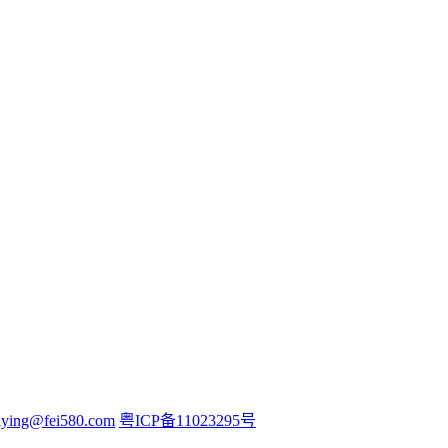
iying@fei580.com
粤ICP备11023295号