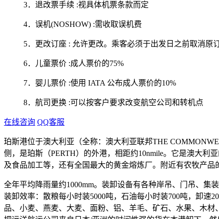
3．退改票手续 :视具体机票条款而定
4．误机(NOSHOW) :需收取误机费
5．更改订座 : 允许更改。乘客必须于出发日之前取消原订
6．儿童票价 :成人票价的75%
7．婴儿票价 :使用 IATA 公布成人票价的10%
8．航司更换 :可以按客户要求改变航空公司和转机点
在线咨询
QQ客服
珀斯港位于澳大利亚（全称：澳大利亚联邦THE COMMONWEAL
侧，是珀斯（PERTH）的外港，相距约10nmile。它是
及食品加工等，还有全国最大的黄金熔炼厂。附近有农牧产品的
全年平均降雨量约1000mm。装卸设备有各种岸吊、门吊、集
装卸效率：散粮每小时装5000吨，石油每小时装700吨，卸速200
品、小麦、燕麦、大麦、面粉、铝、羊毛、矿石、水果、木材