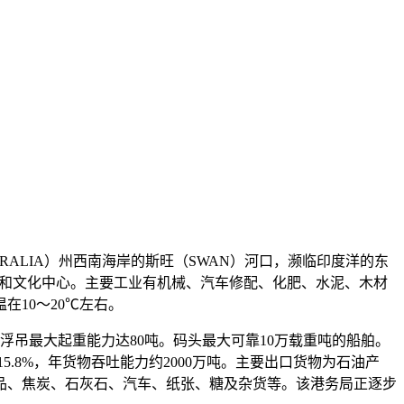
USTRALIA）州西南海岸的斯旺（SWAN）河口，濒临印度洋的东
商业和文化中心。主要工业有机械、汽车修配、化肥、水泥、木材
10～20℃左右。
浮吊最大起重能力达80吨。码头最大可靠10万载重吨的船舶。
增长15.8%，年货物吞吐能力约2000万吨。主要出口货物为石油产
品、焦炭、石灰石、汽车、纸张、糖及杂货等。该港务局正逐步