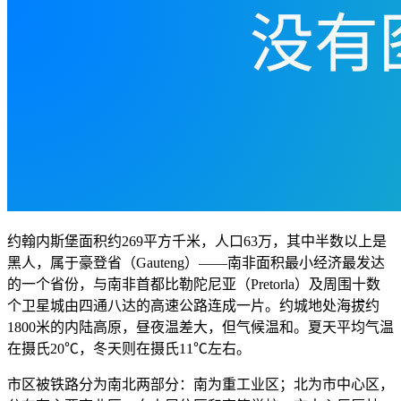
约翰内斯堡面积约269平方千米，人口63万，其中半数以上是
黑人，属于豪登省（Gauteng）——南非面积最小经济最发达
的一个省份，与南非首都比勒陀尼亚（Pretorla）及周围十数
个卫星城由四通八达的高速公路连成一片。约城地处海拔约
1800米的内陆高原，昼夜温差大，但气候温和。夏天平均气温
在摄氏20℃，冬天则在摄氏11℃左右。
市区被铁路分为南北两部分：南为重工业区；北为市中心区，