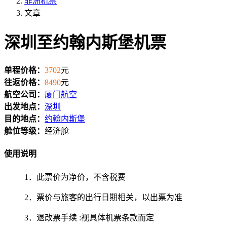
非洲机票
文章
深圳至约翰内斯堡机票
单程价格：
3702
元
往返价格：
8490
元
航空公司：
厦门航空
出发地点：
深圳
目的地点：
约翰内斯堡
舱位等级：
经济舱
使用说明
1．此票价为净价，不含税费
2．票价与旅客的出行日期相关，以出票为准
3．退改票手续 :视具体机票条款而定