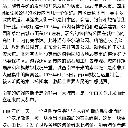
站，随着金矿的发现和开采发展为城市。1928年建为市。四周
绵延240公里的地带内有几十个金矿。市区街道下有一英里多
深的坑道。埃洛夫大街一带是闹市区，商店、银行和旅馆等集
中于此。市政厅建于1915年。市内有博物馆和教堂等建筑。公
园和草地占城市面积1/10左右。著名的朱伯特公园在城中心的
高地上，内有美术馆。此外还有密尔勒公园、唐纳德·麦凯公
园、埃利斯公园等，市东北郊有开普敦公园。动物园位于史末
资大道。北郊有占地43英亩的植物园和占地26英亩的梅尔罗斯
鸟类保护区。游客还可到市内的钻石加工厂去参观。城内种族
隔离和种族歧视状况严重，城西南25千米的索韦托，是南非黑
人最集中的隔离区。1976年6月16日，南非政权在这里制造了
骇人听闻的索韦托惨案，激起全世界人民的愤怒谴责。
南非的约翰内斯堡是南非第一大城市，是一个由黄金开采而建
立起来的大都市。
1886年的一天，一个名叫乔治·哈里白人在约翰内斯堡北面的
一个农场散步，被一块露出地面森的的石头绊倒，这是一块金
块。由此，引发了世界各地的淘金者来此淘金。随着淘金者越