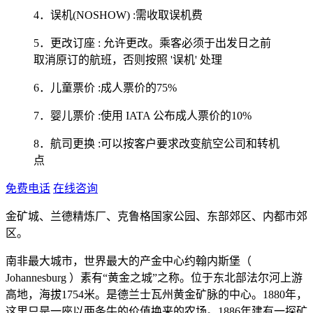
4．误机(NOSHOW) :需收取误机费
5．更改订座 : 允许更改。乘客必须于出发日之前
取消原订的航班，否则按照 '误机' 处理
6．儿童票价 :成人票价的75%
7．婴儿票价 :使用 IATA 公布成人票价的10%
8．航司更换 :可以按客户要求改变航空公司和转机
点
免费电话
在线咨询
金矿城、兰德精炼厂、克鲁格国家公园、东部郊区、内都市郊
区。
南非最大城市，世界最大的产金中心约翰内斯堡（
Johannesburg ）素有“黄金之城”之称。位于东北部法尔河上游
高地，海拔1754米。是德兰士瓦州黄金矿脉的中心。1880年，
这里只是一座以两条牛的价值换来的农场。1886年建有一探矿