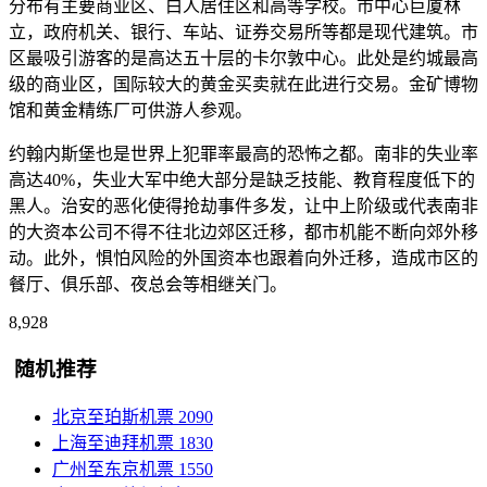
分布有主要商业区、白人居住区和高等学校。市中心巨厦林
立，政府机关、银行、车站、证券交易所等都是现代建筑。市
区最吸引游客的是高达五十层的卡尔敦中心。此处是约城最高
级的商业区，国际较大的黄金买卖就在此进行交易。金矿博物
馆和黄金精练厂可供游人参观。
约翰内斯堡也是世界上犯罪率最高的恐怖之都。南非的失业率
高达40%，失业大军中绝大部分是缺乏技能、教育程度低下的
黑人。治安的恶化使得抢劫事件多发，让中上阶级或代表南非
的大资本公司不得不往北边郊区迁移，都市机能不断向郊外移
动。此外，惧怕风险的外国资本也跟着向外迁移，造成市区的
餐厅、俱乐部、夜总会等相继关门。
8,928
随机推荐
北京至珀斯机票
2090
上海至迪拜机票
1830
广州至东京机票
1550