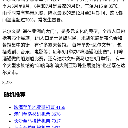
季为5月至9月，6月和7月是最凉的月份，气温为15 到35℃，
雨季时常有热带风暴，降水最多的是12月至3月期间，这段期
间湿度超过70%，常发生雷暴。
达尔文是“通往亚洲的大门”，是多元文化的典型，全市人口包
括有75个民族，1/4人口是土著族居民，米凯尔路是夜总会和
餐馆集中的街，有许多露天餐馆。 每年举办“达尔文节”，包
括戏剧、音乐、电影等；每年8月举办“啤酒罐船比赛”，用啤
酒罐做的船划船比赛，还有达尔文杯赛马也在8月举行。 有一
个大型水族馆的“印度洋和澳大利亚珍珠业展览馆”也坐落在达
尔文市。
8,273
随机推荐
珠海至圣地亚哥机票
4156
澳门至洛杉矶机票
3676
长沙至马拉博机票
7017
上海至伯明翰机票
3423