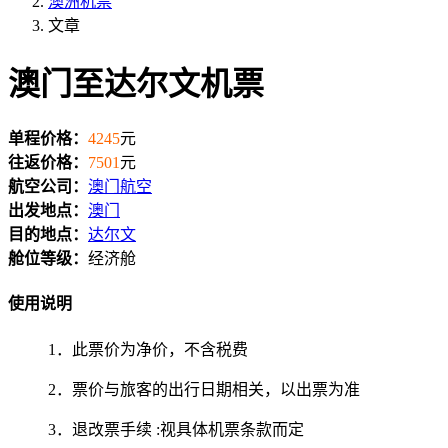
澳洲机票
文章
澳门至达尔文机票
单程价格：
4245
元
往返价格：
7501
元
航空公司：
澳门航空
出发地点：
澳门
目的地点：
达尔文
舱位等级：
经济舱
使用说明
1．此票价为净价，不含税费
2．票价与旅客的出行日期相关，以出票为准
3．退改票手续 :视具体机票条款而定