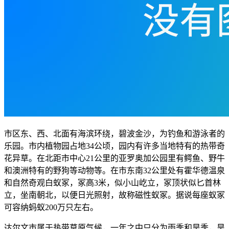
市区东、西、北面有海滨环绕，碧波金沙，为钓鱼和游泳者的
乐园。市内植物园占地34公顷，园内有许多当地特有的热带奇
花异草。在北距市中心21公里的亚罗奥加公园里有鳄鱼、野牛
和澳洲特有的野狗等动物等。在市东南32公里处有霍华德温泉
和自然奇观白蚁冢，冢高3米，似小山屹立，冢顶状似匕首林
立，坐南朝北，以便日光照射，故称磁性蚁冢。据说每座蚁冢
可容纳蚂蚁200万只左右。
达尔文市属于热带草原气候，一年之中只分为雨季和旱季，旱