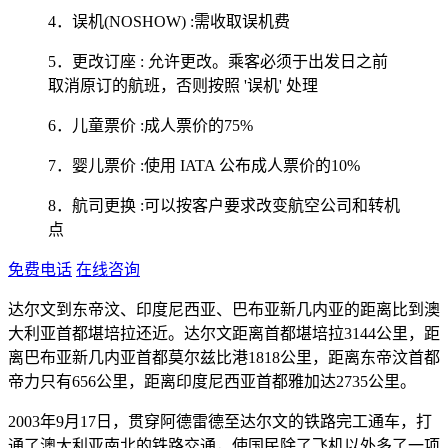
4．误机(NOSHOW) :需收取误机费
5．更改订座 : 允许更改。乘客必须于出发日之前
取消原订的航班，否则按照 '误机' 处理
6．儿童票价 :成人票价的75%
7．婴儿票价 :使用 IATA 公布成人票价的10%
8．航司更换 :可以按客户要求改变航空公司和转机
点
免费电话
在线咨询
达尔文到东帝汶、印度尼西亚、巴布亚新几内亚的距离比到澳
大利亚首都堪培拉还近。达尔文距离首都堪培拉3144公里，距
离巴布亚新几内亚首都莫尔兹比港1818公里，距离东帝汶首都
帝力只有656公里，距离印度尼西亚首都雅加达2735公里。
2003年9月17日，贯穿阿德雷德至达尔文的铁路完工通车，打
通了澳大利亚南北的铁路交通，使国民除了飞机以外多了一项