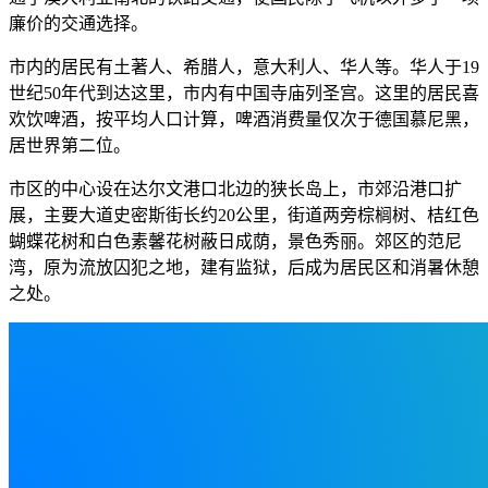
廉价的交通选择。
市内的居民有土著人、希腊人，意大利人、华人等。华人于19
世纪50年代到达这里，市内有中国寺庙列圣宫。这里的居民喜
欢饮啤酒，按平均人口计算，啤酒消费量仅次于德国慕尼黑，
居世界第二位。
市区的中心设在达尔文港口北边的狭长岛上，市郊沿港口扩
展，主要大道史密斯街长约20公里，街道两旁棕榈树、桔红色
蝴蝶花树和白色素馨花树蔽日成荫，景色秀丽。郊区的范尼
湾，原为流放囚犯之地，建有监狱，后成为居民区和消暑休憩
之处。