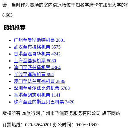
会，当时作为赛场的室内滑冰场位于知名学府卡尔加里大学的
8,603
随机推荐
广州至曼彻斯特机票
2801
武汉至布拉格机票
3575
香港至温哥华机票
4242
上海至基多机票
8080
澳门至匹兹堡机票
4364
长沙至暹粒机票
994
澳门至法兰克福机票
2886
深圳至莫尔兹比港机票
5788
香港至胡志明机票
1141
珠海至亚的斯亚贝巴机票
3420
版权所有 28旅行网
广州市飞瀛商务服务有限公司-旗下网站
订票热线：020-32640201 办公时间：9:00～18:00