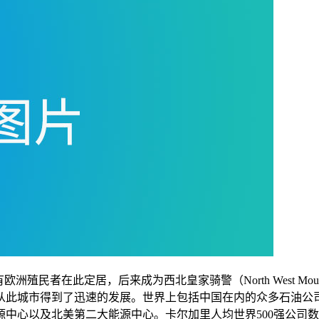
殖民者在此定居，后来成为西北皇家骑警（North West Mou
，从此城市得到了迅速的发展。世界上包括中国在内的众多石油公
心以及北美第二大能源中心。卡尔加里人均世界500强公司数居