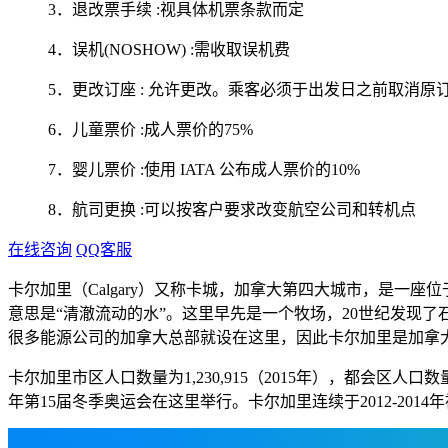
3．退改票手续 :视具体机票条款而定
4．误机(NOSHOW) :需收取误机费
5．更改订座 : 允许更改。乘客必须于出发日之前取消原订
6．儿童票价 :成人票价的75%
7．婴儿票价 :使用 IATA 公布成人票价的10%
8．航司更换 :可以按客户要求改变航空公司和转机点
在线咨询
QQ客服
卡尔加里（Calgary）又称卡城，加拿大第四大城市，是一座
意思是“清澈流动的水”。这里早先是一个牧场，20世纪发现
很多能源公司的加拿大总部就设在这里，因此卡尔加里是加拿大
卡尔加里市区人口数量为1,230,915（2015年），都会区人口
年第15届冬季奥运会在这里举行。卡尔加里连续于2012-20