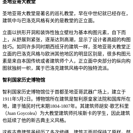
圣地亚哥大教堂
圣地亚哥大教堂是著名的巡礼教堂，早在中世纪就已经存在，
建筑中与巴洛克风格有关的是教堂的正立面。
立面以拱形开洞和装饰性独立壁柱为基本构图元素，自下而
上，从舒展到紧张，逐渐达到高潮，显示了设计者高超的构图
技巧。如同许多同时期西班牙的建筑一样，圣地亚哥大教堂正
立面的巴洛克风格与欧洲其他地区的明显区别是，很多构图元
素是来自本国传统或者建筑师个人，正立面中央部分的纵向构
图就独树一帜，属于巴洛克建筑风格中的独特流派。
智利国家历史博物馆
智利国家历史博物馆位于首都圣地亚哥武器广场上，建立于
1911年5月2日。博物馆所在建筑是智利原皇家法院和国库所在
地，建于殖民时代末期1804-1807年。其建筑师胡安·歌艺科里
（Juan Goycolea）为大教堂建筑师托埃斯卡的学生，因此建筑
也延续了他的新古典主义风格。
这栋古典建筑虽经历了多次修缮，建筑正面却保持了原样。然