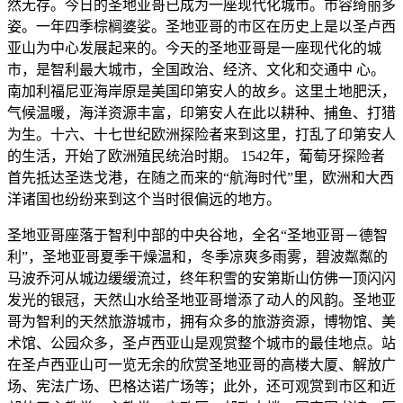
然无存。今日的圣地亚哥已成为一座现代化城市。市容绮丽多
姿。一年四季棕榈婆娑。圣地亚哥的市区在历史上是以圣卢西
亚山为中心发展起来的。今天的圣地亚哥是一座现代化的城
市，是智利最大城市，全国政治、经济、文化和交通中 心。
南加利福尼亚海岸原是美国印第安人的故乡。这里土地肥沃，
气候温暖，海洋资源丰富，印第安人在此以耕种、捕鱼、打猎
为生。十六、十七世纪欧洲探险者来到这里，打乱了印第安人
的生活，开始了欧洲殖民统治时期。 1542年，葡萄牙探险者
首先抵达圣迭戈港，在随之而来的“航海时代”里，欧洲和大西
洋诸国也纷纷来到这个当时很偏远的地方。
圣地亚哥座落于智利中部的中央谷地，全名“圣地亚哥－德智
利”，圣地亚哥夏季干燥温和，冬季凉爽多雨雾，碧波粼粼的
马波乔河从城边缓缓流过，终年积雪的安第斯山仿佛一顶闪闪
发光的银冠，天然山水给圣地亚哥增添了动人的风韵。圣地亚
哥为智利的天然旅游城市，拥有众多的旅游资源，博物馆、美
术馆、公园众多，圣卢西亚山是观赏整个城市的最佳地点。站
在圣卢西亚山可一览无余的欣赏圣地亚哥的高楼大厦、解放广
场、宪法广场、巴格达诺广场等；此外，还可观赏到市区和近