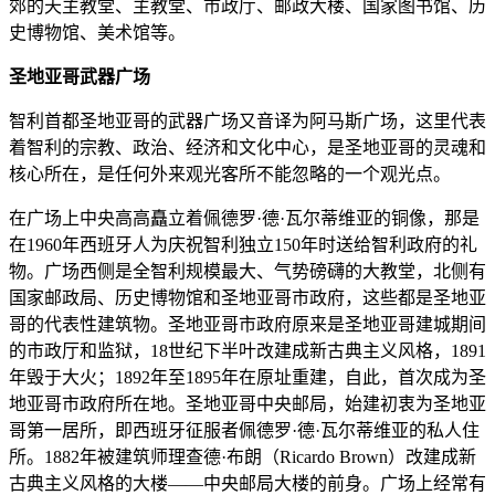
郊的天主教堂、主教堂、市政厅、邮政大楼、国家图书馆、历
史博物馆、美术馆等。
圣地亚哥武器广场
智利首都圣地亚哥的武器广场又音译为阿马斯广场，这里代表
着智利的宗教、政治、经济和文化中心，是圣地亚哥的灵魂和
核心所在，是任何外来观光客所不能忽略的一个观光点。
在广场上中央高高矗立着佩德罗·德·瓦尔蒂维亚的铜像，那是
在1960年西班牙人为庆祝智利独立150年时送给智利政府的礼
物。广场西侧是全智利规模最大、气势磅礴的大教堂，北侧有
国家邮政局、历史博物馆和圣地亚哥市政府，这些都是圣地亚
哥的代表性建筑物。圣地亚哥市政府原来是圣地亚哥建城期间
的市政厅和监狱，18世纪下半叶改建成新古典主义风格，1891
年毁于大火；1892年至1895年在原址重建，自此，首次成为圣
地亚哥市政府所在地。圣地亚哥中央邮局，始建初衷为圣地亚
哥第一居所，即西班牙征服者佩德罗·德·瓦尔蒂维亚的私人住
所。1882年被建筑师理查德·布朗（Ricardo Brown）改建成新
古典主义风格的大楼——中央邮局大楼的前身。广场上经常有