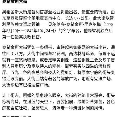
奥希金斯大街
奥希金斯大街是智利首都圣地亚哥最出名、最重要的街道，由
东至西贯穿整个圣地亚哥市中心，长达7.77公里。此大街以智
利民族独立运动领袖——贝尔纳多·奥希金斯·里克尔梅（1778
年8月20日－1842年10月24日）的名字命名，他是智利独立后
第一任最高执政长官。
奥希金斯大街犹如一条纽带，串联起密如蛛网的大街小巷，通
往四面八方。大街中间是草地花园，两边林荫遮道，每隔不远
就有一座悠扬喷泉，或者是精美铜像，这些铜像主要反映了智
利人尊重历史及宽以待人的精神。街旁有香味四溢的海鲜餐
厅、五光十色的夜总会和夜店的霓虹灯，将原本宁静的街头变
得活泼亮丽。大街西端有著名的解放广场，附近有宪法广场、
大街东边有巴格达诺广场。
走上街去，明媚的景象映入眼帘，大街的建筑非常漂亮，街头
棕榈高耸，在湛蓝的天空下，婆娑招展，绿地新草如茵，各色
鲜花含苞吐艳，温馨暖人，流淌着一种清雅休闲的风情。