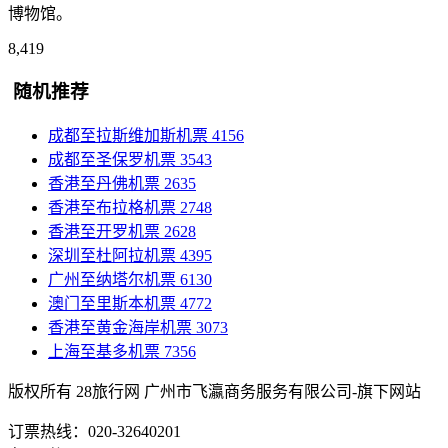
博物馆。
8,419
随机推荐
成都至拉斯维加斯机票
4156
成都至圣保罗机票
3543
香港至丹佛机票
2635
香港至布拉格机票
2748
香港至开罗机票
2628
深圳至杜阿拉机票
4395
广州至纳塔尔机票
6130
澳门至里斯本机票
4772
香港至黄金海岸机票
3073
上海至基多机票
7356
版权所有 28旅行网
广州市飞瀛商务服务有限公司-旗下网站
订票热线：020-32640201