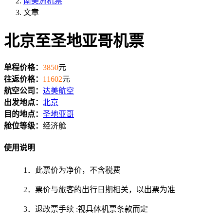
南美洲机票
文章
北京至圣地亚哥机票
单程价格：
3850
元
往返价格：
11602
元
航空公司：
达美航空
出发地点：
北京
目的地点：
圣地亚哥
舱位等级：
经济舱
使用说明
1．此票价为净价，不含税费
2．票价与旅客的出行日期相关，以出票为准
3．退改票手续 :视具体机票条款而定