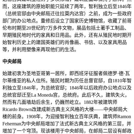
而，这座建筑的原始职能只延续了两年，智利独立后至1846年
（总统官邸由中央邮局迁往拉莫内达宫）之前，成为一些政府
部门的办公地点。重修后设立了国家历史博物馆，收藏了前哥
伦布时期至20世纪的7万多件文物，展品包括土著手工制品、
早期殖民地时代的家具和日用品。此外，还有从殖民地时期开
始智利历史上的建国英雄们的肖像画、书信、以及家具用品
等，并利用塑像来再现他们的生活。
中央邮局
始建初衷为圣地亚哥第一居所，即西班牙征服者佩德罗·德·瓦
尔蒂维亚的私人住所。殖民时期为历任总督官邸，自1810年智
利独立至1846年，为总统官邸；1846年以后政府办公地点以及
总统官邸迁至La Moneda宫，总统府。此后不久，建筑失火，
然而有几面墙劫后余生，仍巍然屹立。1882年被建筑师
Ricardo Brown改建成新古典主义风格的大楼——中央邮局大
楼的前身。1908年，为迎接智利独立百年庆典，建筑师Ramon
Feherman为中央邮局增加了法式新古典主义风格的第三层，并
增加了一个穹顶。现该楼用于中央邮局，在邮局二层设有邮政