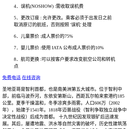
4．误机(NOSHOW) :需收取误机费
5．更改订座 : 允许更改。乘客必须于出发日之前
取消原订的航班，否则按照 '误机' 处理
6．儿童票价 :成人票价的75%
7．婴儿票价 :使用 IATA 公布成人票价的10%
8．航司更换 :可以按客户要求改变航空公司和转机
点
免费电话
在线咨询
圣地亚哥是智利首都，也是南美洲第五大城市。位于智利中
部，前临马波乔河，东依安第斯山，西距瓦尔帕来索港约185
公里。夏季干燥温和，冬季凉爽多雨雾。人口606万（2002
年），始建于1541年。1818年迈普战役（智利争取独立战争中
决定性战役）后成为首都。 十九世纪因发现银矿后迅速发
展。其后，屡遭地震、洪水等自然灾害的破坏，历史性建筑荡