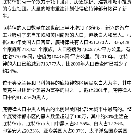
底特律拥有一个致力于城市设计、历史保护、建筑和城市投资
的专业社团。大量的城市重建计划使得底特律部分恢得了新
生。
底特律的人口数量在20世纪上半叶增加了6倍多，新兴的汽车
工业吸引了来自东欧和美国南部的人口，包括白人和黑人。根
据2000年美国人口普查，底特律共有人口951,270人、336,428
个家庭和218,341 个家族，人口密度为2,646.7人/平方公里。有
住宅375,096间，密度为1043.6间/平方公里。到2010年，底特
律的人口已缩减到713,777人，比2000年人口普查时已减少了
约24%。
位于奥克兰县和马科姆县的底特律郊区居民以白人为主，其中
奥克兰县还是全美最为富裕的县之一。截止2001年，底特律人
口中的81.55%为黑人。
底特律人口中黑人所占的比例是美国北部大城市中最高的。整
个底特律都市区的黑人数量超过了100万，其中约80%生活在
底特律市。底特律市人口中黑人占81.55%、白人占12.26%、
印第安人占0.33%、亚裔美国人占0.97%、太平洋岛国裔美国