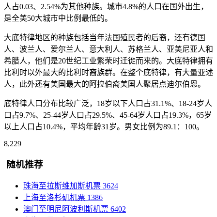
人占0.03、2.54%为其他种族。城市4.8%的人口在国外出生，
是全美50大城市中比例最低的。
大底特律地区的种族包括当年法国殖民者的后裔，还有德国
人、波兰人、爱尔兰人、意大利人、苏格兰人、亚美尼亚人和
希腊人，他们是20世纪工业繁荣时迁徙而来的。大底特律拥有
比利时以外最大的比利时裔族群。在整个底特律，有大量亚述
人，此外还有美国最大的阿拉伯裔美国人聚居点迪尔伯恩。
底特律人口分布比较广泛，18岁以下人口占31.1%、18-24岁人
口占9.7%、25-44岁人口占29.5%、45-64岁人口占19.3%，65岁
以上人口占10.4%，平均年龄31岁。男女比例为89.1：100。
8,229
随机推荐
珠海至拉斯维加斯机票
3624
上海至洛杉矶机票
1386
澳门至明尼阿波利斯机票
6402