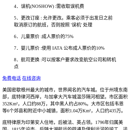
4．误机(NOSHOW) :需收取误机费
5．更改订座 : 允许更改。乘客必须于出发日之前
取消原订的航班，否则按照 '误机' 处理
6．儿童票价 :成人票价的75%
7．婴儿票价 :使用 IATA 公布成人票价的10%
8．航司更换 :可以按客户要求改变航空公司和转机
点
免费电话
在线咨询
美国密歇根州最大的城市，世界闻名的汽车城。位于州境东南
部，底特律河西岸，与加拿大汽车城温莎隔河相望。市区面积
352Km²，人口约88万，其中黑人约占80%。大市区包括韦恩
等6个郊县和附近中小城镇，面积1.04万Km²，人口约435万。
底特律原为印第安人住地，后被法、英占领。1796年归属美
国。1815年设市。后随大湖航运的辟通及伊利运河的竣工，迅