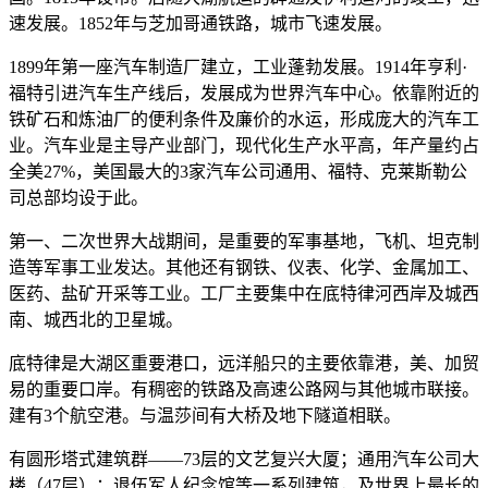
速发展。1852年与芝加哥通铁路，城市飞速发展。
1899年第一座汽车制造厂建立，工业蓬勃发展。1914年亨利·
福特引进汽车生产线后，发展成为世界汽车中心。依靠附近的
铁矿石和炼油厂的便利条件及廉价的水运，形成庞大的汽车工
业。汽车业是主导产业部门，现代化生产水平高，年产量约占
全美27%，美国最大的3家汽车公司通用、福特、克莱斯勒公
司总部均设于此。
第一、二次世界大战期间，是重要的军事基地，飞机、坦克制
造等军事工业发达。其他还有钢铁、仪表、化学、金属加工、
医药、盐矿开采等工业。工厂主要集中在底特律河西岸及城西
南、城西北的卫星城。
底特律是大湖区重要港口，远洋船只的主要依靠港，美、加贸
易的重要口岸。有稠密的铁路及高速公路网与其他城市联接。
建有3个航空港。与温莎间有大桥及地下隧道相联。
有圆形塔式建筑群——73层的文艺复兴大厦；通用汽车公司大
楼（47层）；退伍军人纪念馆等一系列建筑，及世界上最长的