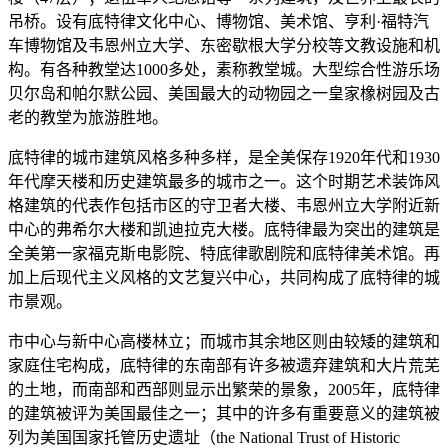
吊桥。设有底特律文化中心、博物馆、美术馆、亨利·福特汽
车博物馆及韦恩州立大学、东密歇根大学分校等文教设施和机
构。有各种教堂达1000多处，素称教堂城。大型综合性游乐场
贝尔岛和帕尔默公园、美国最大的动物园之一皇家橡树园及古
老的教堂为旅游胜地。
底特律的城市建筑风格多种多样，是全美保存1920年代和1930
年代摩天楼和历史建筑最多的城市之一。这个时期艺术装饰风
格建筑的代表作包括市区的守卫者大楼、韦恩州立大学附近新
中心的弗希尔大楼和凯迪拉克大楼。底特律最为突出的建筑是
全美第一家福克斯电影院、特底律歌剧院和底特律美术馆。再
加上后现代主义风格的文艺复兴中心，共同构成了底特律的城
市景观。
市中心与新中心高楼林立；而城市其余地区则由较矮的建筑和
家庭住宅构成，底特律的东南部有许多被遗弃建筑和大片荒芜
的土地，而南部和西部则显示出繁荣的景象，2005年，底特律
的建筑被评为美国最佳之一；其中的许多有重要意义的建筑被
列为美国国家托管历史遗址（the National Trust of Historic