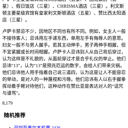
星）、假日饭店（三星）、CHRISMA酒店（三星）。利文斯
顿主要星级宾馆有皇家利文斯顿酒店（五星）、赞比西太阳酒
店（三星）。
卢萨卡禁忌不少，因地区不同也有所不同。例如，女主人一般
不接待客人；忌讳用左手递东西，单用左手有侮辱人的意思。
妇女一般不与男人握手。若其主动伸手，男子再伸手相握，但
不宜紧握或长时间相握。卢萨卡人忌讳别人从自己背后穿过，
认为这样是不礼貌的，从面前穿过才是合乎礼仪的举止。他们
忌讳“13”，认为“13”是预兆厄运的数字，会给人们带来灾祸。
他们忌讳他人用手指着自己说三道四，认为这是让人不能容忍
的举动，是对人的一种蔑视和污辱。他们忌讳有人以右手握拳
挥动着手臂对待他们，这种动作在赞比亚是表达对人的“诅咒
与谩骂”。
8,179
随机推荐
深圳至墨尔本机票
2436