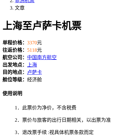
非洲机票
文章
上海至卢萨卡机票
单程价格：
3370
元
往返价格：
5118
元
航空公司：
中国南方航空
出发地点：
上海
目的地点：
卢萨卡
舱位等级：
经济舱
使用说明
1．此票价为净价，不含税费
2．票价与旅客的出行日期相关，以出票为准
3．退改票手续 :视具体机票条款而定