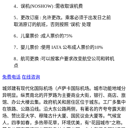
4．误机(NOSHOW) :需收取误机费
5．更改订座 : 允许更改。乘客必须于出发日之前
取消原订的航班，否则按照 '误机' 处理
6．儿童票价 :成人票价的75%
7．婴儿票价 :使用 IATA 公布成人票价的10%
8．航司更换 :可以按客户要求改变航空公司和转机
点
免费电话
在线咨询
城郊建有现代化国际机场（卢萨卡国际机场。城市功能地域分
异明显。纵贯南北的开罗路为主要商业大街，银行、商店、旅
馆、办公大楼云集。政府机关和居住区位于城东。工厂多集中
在铁路、公路沿线。沿大东公路两侧，有著名的齐夸夸露天剧
场、赞比亚大学、穆隆古什大厦、国民议会大厦等。气候宜
人，四季如春，多热带花草，环境优美，有“花园城市”之称。