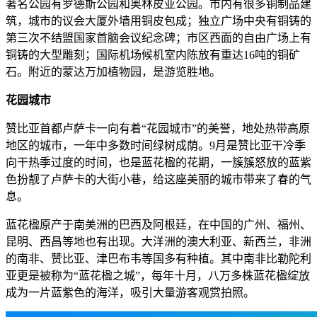
著名公园有罗德斯公园和奥林皮亚公园。市内有很多铜制品建
筑，城市的议会大厦外墙用铜皮包成；独立广场中央有铜铸的
第三次不结盟国家首脑会议纪念碑；市区西面的自由广场上有
铜铸的大型雕刻；国际机场候机室内陈放有重达16吨的铜矿
石。附近的蒙达万加植物园，是游览胜地。
花园城市
赞比亚首都卢萨卡一向有着“花园城市”的美誉，地处热带高原
地区的城市，一年中多数时间绿树成荫。9月是赞比亚干冷季
向干热季过度的时间，也是蓝花楹的花期，一簇簇怒放的蓝紫
色扮靓了卢萨卡的大街小巷，给这座美丽的城市带来了春的气
息。
蓝花楹原产于南美洲的巴西及阿根廷，在中国的广州、福州、
昆明、西昌等地也有出现。大洋洲的澳大利亚、新西兰，非洲
的南非、赞比亚、津巴布韦等国多有种植。其中南非比勒陀利
亚更是被称为“蓝花楹之城”，每年十月，八万多株蓝花楹绽放
成为一片蓝紫色的海洋，吸引大量游客观赏拍照。