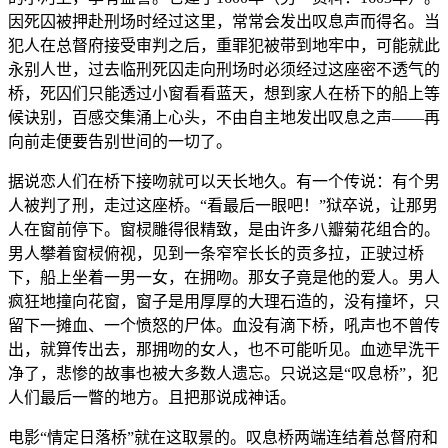
因死囚被押赴刑场时经过这里，常常会发出叹息声而得名。当
犯人在总督府接受审判之后，重罪犯被带到地牢中，可能就此
永别人世，过去临刑死囚走向刑场时必须经过这座密不透气的
桥，死囚们只能透过小窗看看蓝天，想到家人在桥下的船上等
候诀别，百感交集涌上心头，不由自主地发出叹息之声——再
向前走便要告别世间的一切了。
据说恋人们在桥下接吻就可以天长地久。有一个传说：有个男
人被判了刑，走过这座桥。“看最后一眼吧！”狱卒说，让那男
人在窗前停下。窗棂雕得很精致，是由许多八瓣菊花组合的。
男人攀着窗棂俯视，见到一条窄窄长长的贡多拉，正驶过桥
下，船上坐着一男一女，在拥吻。那女子竟是他的爱人。男人
疯狂地撞向花窗，窗子是用厚厚的大理石造的，没有撞坏，只
留下一摊血、一个愤怒的尸体。血没有滴下桥，吼声也不曾传
出，就算传出去，那拥吻的女人，也不可能听见。血迹早洗干
净了，悲惨的故事也被大多数人遗忘。只说这是“叹息桥”，犯
人们最后一瞥的地方。且把那说成神话。
电影“情定日落桥”就在这取景的。叹息桥两端连结着总督府和