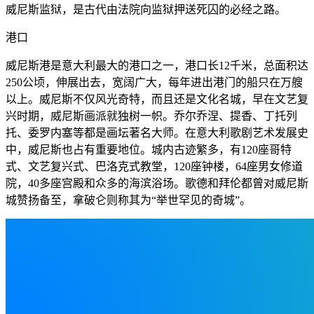
威尼斯监狱，是古代由法院向监狱押送死囚的必经之路。
港口
威尼斯港是意大利最大的港口之一，港口长12千米，总面积达
250公顷，伸展出去，宽阔广大，每年进出港门的船只在万艘
以上。威尼斯不仅风光奇特，而且还是文化名城，早在文艺复
兴时期，威尼斯画派就独树一帜。乔尔乔涅、提香、丁托列
托、委罗内塞等都是画坛著名大师。在意大利歌剧艺术发展史
中，威尼斯也占有重要地位。城内古迹繁多，有120座哥特
式、文艺复兴式、巴洛克式教堂，120座钟楼，64座男女修道
院，40多座宫殿和众多的海滨浴场。歌德和拜伦都曾对威尼斯
城赞扬备至，拿破仑则称其为“举世罕见的奇城”。