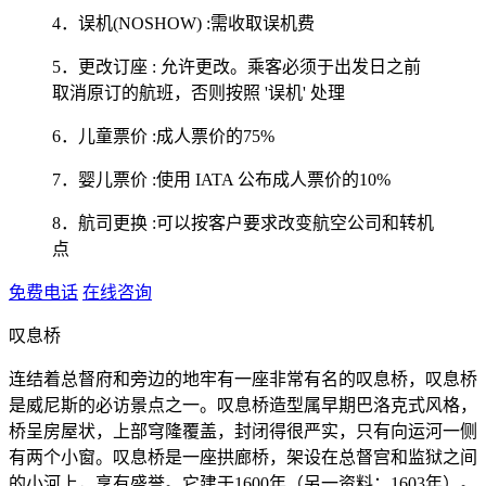
4．误机(NOSHOW) :需收取误机费
5．更改订座 : 允许更改。乘客必须于出发日之前
取消原订的航班，否则按照 '误机' 处理
6．儿童票价 :成人票价的75%
7．婴儿票价 :使用 IATA 公布成人票价的10%
8．航司更换 :可以按客户要求改变航空公司和转机
点
免费电话
在线咨询
叹息桥
连结着总督府和旁边的地牢有一座非常有名的叹息桥，叹息桥
是威尼斯的必访景点之一。叹息桥造型属早期巴洛克式风格，
桥呈房屋状，上部穹隆覆盖，封闭得很严实，只有向运河一侧
有两个小窗。叹息桥是一座拱廊桥，架设在总督宫和监狱之间
的小河上，享有盛誉。它建于1600年（另一资料：1603年）。