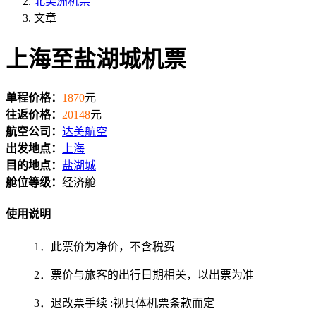
北美洲机票
文章
上海至盐湖城机票
单程价格：
1870
元
往返价格：
20148
元
航空公司：
达美航空
出发地点：
上海
目的地点：
盐湖城
舱位等级：
经济舱
使用说明
1．此票价为净价，不含税费
2．票价与旅客的出行日期相关，以出票为准
3．退改票手续 :视具体机票条款而定