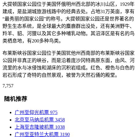
大提顿国家公园位于美国怀俄明州西北部的冰川山区，1929年
建成，是盐湖城旅游线路中的经典去处。占地31万英亩，享有
“最秀丽的国家公园”的称号。大提顿国家公园还是世界著名的
野生生态系统，是全球最大的麋鹿群出没处，还有美洲野牛、
羚羊、貂、河狸以及其它多种哺乳动物。其沼泽区是有名的鸟
类栖息地，有200多种鸟类。
布莱斯峡谷国家公园位于美国犹他州西南部的布莱斯峡谷国家
公园并非真正的峡谷，而是沿着庞沙冈特高原东面，由风、河
流里的水与冰侵蚀和湖床的沉积岩组成。红色、橙色与白色的
岩石形成了奇特的自然景观，被誉为天然石俑的殿堂。
7,757
随机推荐
广州至仰光机票
975
北京至马纳瓜机票
3458
上海至吉隆坡机票
1038
广州至亚特兰大机票
3190