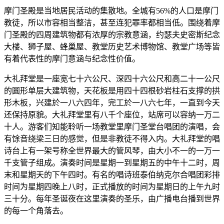
摩门圣殿是当地居民活动的集散地。全城有56%的人口是摩门
教徒，所以市容相当整洁，甚至连犯罪率都相当低。围绕着摩
门圣殿的四周建筑物都有浓厚的宗教意涵，约瑟夫史密斯纪念
大楼、狮子屋、蜂巢屋、教堂历史艺术博物馆、教堂广场等皆
有着代表性的摩门意涵与纪念性价值。
大礼拜堂是一座宽七十六公尺、深四十六公尺和高二十一公尺
的圆形单层大建筑物，天花板是用四十四根砂岩柱石支撑的拱
形木板，兴建於一八六四年，完工於一八六七年，一直到今天
还保持原貌。大礼拜堂里有八千个座位，站席可以容纳一万二
十人。游客们知能聆听一场教堂里摩门圣堂台唱团的演唱，会
有馀音绕梁三日的感觉，但是非教徒不得入内。大礼拜堂的唱
诗台上有一架号称全世界最大的管风琴，由大小不一的一万一
千支管子组成。演奏时间是星期一到星期五的中午十二时，周
末和星期天的下午四时。有名的唱诗班泰伯纳克尔合唱团彩排
时间为星期四晚上八时，正式播放的时间为星期日的上午九时
三十分。每年圣诞夜在这里演奏的圣乐，由广播电台播到世界
的每一个角落去。