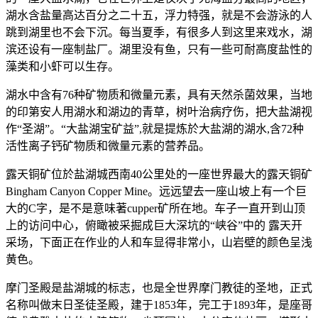
湖水含盐量高达百分之二十五，浮力特强，就是不会游泳的人
跳到湖里也不会下沉。每当夏季，有很多人到这里来戏水，湖
滨还设有一座制盐厂。湖里没有鱼，只有一些可耐高度盐性的
藻类和小虾可以生存。
湖水中含有76种矿物质和微量元素，具有天然杀菌效果，当地
的印第安人用湖水和湖边的青草，树叶治病疗伤，把大盐湖视
作“圣湖”。“大盐湖宝矿益”,就是提炼於大盐湖的湖水,含72种
活性离子钙矿物质和微量元素的营养品。
露天铜矿位於盐湖城西南40公里处的一座世界最大的露天铜矿
Bingham Canyon Copper Mine。远远望去一座山坡上有一个巨
大的C字，是不是意味著cupper矿所在地。车子一直开到山顶
上的访问中心，俯瞰被采掘成巨大深坑的“峡谷”中的 露天开
采场，下面正在作业的人和车显得非常小，山岩壁的颜色呈浅
黄色。
摩门圣殿是盐湖城的标志，也是全世界摩门教徒的圣地，正式
名称叫做末日圣徒圣殿，建于1853年，完工于1893年，是座哥