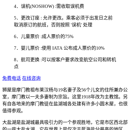
4．误机(NOSHOW) :需收取误机费
5．更改订座 : 允许更改。乘客必须于出发日之前
取消原订的航班，否则按照 '误机' 处理
6．儿童票价 :成人票价的75%
7．婴儿票价 :使用 IATA 公布成人票价的10%
8．航司更换 :可以按客户要求改变航空公司和转机
点
免费电话
在线咨询
狮屋是摩门教祖布莱汉杨与19名妻子及56个儿女的住所兼办公
室，摩门教以一夫多妻制为宗旨。这里1918年改为主教馆。另
有自各地来的摩门教徒在盐湖城各处建有许多小圆木屋，也很
值得参观。
大盐湖是盐湖城最具吸引力的一个参观胜地，它是市区西北部
的一座大盐水湖，它在世界上是仅次于死海盐分最高的地区，