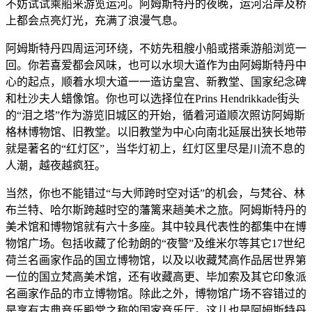
不妨试试乘船来游览运河。阿姆斯特丹的夜晚，运河沿岸及桥
上都会点亮灯光，充满了浪漫气息。
阿姆斯特丹四周运河环绕，不妨先租艘小船或搭乘游船浏览一
回。你若喜爱都会风味，也可以水坝大道作为由阿姆斯特丹中
心的起点，顺着水坝大道一一造访皇宫、新教堂、国家纪念碑
和杜沙夫人蜡像馆。你也可以选择位在Prins Hendrikkade街头
的“泪之塔”作为游览旧城区的开始，循着河道顺次照访阿姆斯
格林博物馆、旧教堂。以旧教堂为中心向南北延展出狭长地带
就是著名的“红灯区”，当华灯初上，红灯区里尽是川流不息的
人潮，越夜越疯狂。
当然，你也不能错过“与大师跨时空对话”的机会，与梵谷、林
布兰特、哈尔斯跨越时空的藩篱来趟美术之旅。阿姆斯特丹的
美术馆和博物馆就有六十多座。其中较具代表性的都集中在博
物馆广场。包括收藏了伦勃朗的“夜警”及维米尔等其它17世纪
荷兰名画家作品的国立博物馆，以及以收藏梵高作品居世界第
一位的国立梵高美术馆，还有收藏高更、毕加索及其它印象派
名画家作品的市立博物馆。除此之外，博物馆广场不容错过的
是享有古典音乐殿堂之称的国家音乐厅。这儿也是阿姆斯特丹