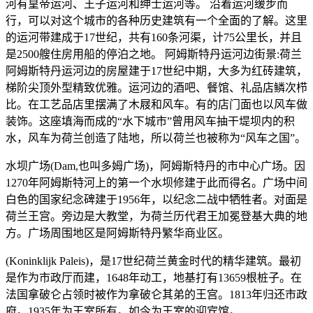
河有皇帝运河、王子运河和绅士运河等。 沿着运河缓步而
行，可以对这个城市的各种历史建筑有一个全面的了解。这里
的运河带建成于17世纪，共有160条河渠，计75公里长，并且
是2500艘住房用船的停泊之地。 阿姆斯特丹运河边街景:荷兰
阿姆斯特丹运河边的房屋建于17世纪中期，大多为红砖建筑，
梯阶尖顶外型精致优雅。运河边的酒吧、餐馆、礼品店鳞次栉
比。在工艺品店里摆满了木屐和风车。有的店门面也以风车做
装饰。这座填海而成的“水下城市”曾用风车抽干堤坝内的积
水，风车为荷兰创造了陆地，所以荷兰也被称为“风车之国”。
水坝广场(Dam,也叫多姆广场)，阿姆斯特丹的市中心广场。因
1270年阿姆斯特河上的第一个水坝修建于此而得名。广场中间
白色的国家纪念碑建于1956年，以纪念二战中牺牲者。对面是
荷兰王宫。旁边是大教堂，为荷兰历代君王加冕登基大典的地
方。广场周围地区是阿姆斯特丹繁华商业区。
(Koninklijk Paleis)，是17世纪荷兰黄金时代的精华建筑。最初
是作为市政厅而建，1648年动工，地基打有13659根桩子。在
法国拿破仑占领时被作为拿破仑其弟的王宫。1813年归还市政
府。1935年为王室所有。如今为王室的迎宾馆。