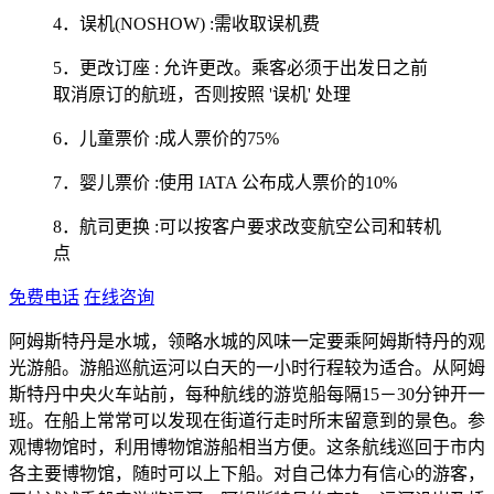
4．误机(NOSHOW) :需收取误机费
5．更改订座 : 允许更改。乘客必须于出发日之前
取消原订的航班，否则按照 '误机' 处理
6．儿童票价 :成人票价的75%
7．婴儿票价 :使用 IATA 公布成人票价的10%
8．航司更换 :可以按客户要求改变航空公司和转机
点
免费电话
在线咨询
阿姆斯特丹是水城，领略水城的风味一定要乘阿姆斯特丹的观
光游船。游船巡航运河以白天的一小时行程较为适合。从阿姆
斯特丹中央火车站前，每种航线的游览船每隔15－30分钟开一
班。在船上常常可以发现在街道行走时所末留意到的景色。参
观博物馆时，利用博物馆游船相当方便。这条航线巡回于市内
各主要博物馆，随时可以上下船。对自己体力有信心的游客，