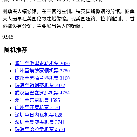
图桑夫人蜡像馆，在王宫的左侧。是英国蜡像馆的分馆。图桑
夫人最早在英国伦敦建蜡像馆。现美国纽约、拉斯维加斯、香
港都设有分馆。主要展出名人的蜡像。
9,915
随机推荐
澳门至毛里求斯机票
2060
广州至埃德蒙顿机票
2780
成都至黑德兰港机票
3160
珠海至迈阿密机票
2972
武汉至巴塞罗那机票
4754
澳门至东京机票
1595
广州至开罗机票
2120
深圳至日内瓦机票
828
深圳至夏威夷机票
3741
珠海至哈拉雷机票
4510