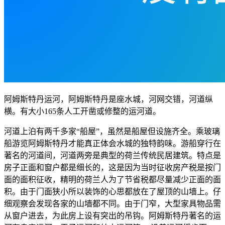
阿姆斯特丹运河，阿姆斯特丹是座水城，河网交错，河道纵
横。有大小165条人工开凿或修整的运河道。
河道上泊有两千多家“船屋”，虽然是船屋但设施齐全。乘玻璃
船游览阿姆斯特丹才能真正体会水城的独特韵味。游船穿行在
著名的河道间，河道两旁是典型的荷兰传统民居建筑。特点是
房子正面和窗户都是细长的，这是因为当时征收房产税是按门
面的面积征收，精明的荷兰人为了节省税都尽量减少正面的面
积。由于门面狭小所以装饰的心思都放在了屋顶的山墙上。仔
细观察会发现各家的山墙都不同。由于门窄，大型家具物品需
从窗户进去，为此房上设有突出的吊钩。阿姆斯特丹著名的运