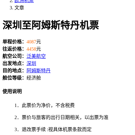
欧洲机票
文章
深圳至阿姆斯特丹机票
单程价格：
4087
元
往返价格：
4458
元
航空公司：
泛美航空
出发地点：
深圳
目的地点：
阿姆斯特丹
舱位等级：
经济舱
使用说明
1．此票价为净价，不含税费
2．票价与旅客的出行日期相关，以出票为准
3．退改票手续 :视具体机票条款而定