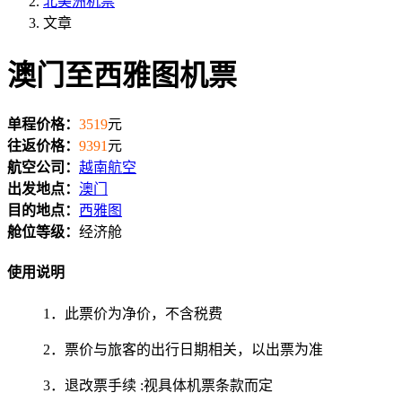
北美洲机票
文章
澳门至西雅图机票
单程价格：
3519
元
往返价格：
9391
元
航空公司：
越南航空
出发地点：
澳门
目的地点：
西雅图
舱位等级：
经济舱
使用说明
1．此票价为净价，不含税费
2．票价与旅客的出行日期相关，以出票为准
3．退改票手续 :视具体机票条款而定