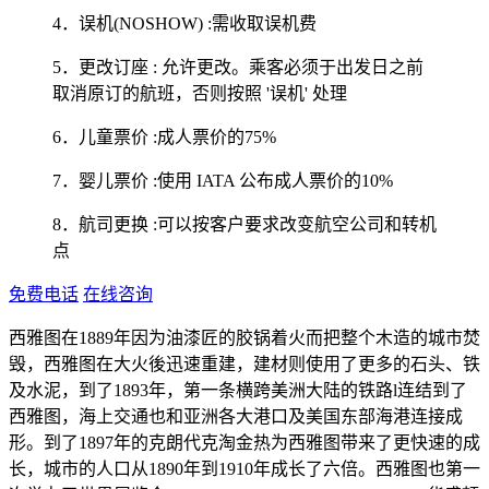
4．误机(NOSHOW) :需收取误机费
5．更改订座 : 允许更改。乘客必须于出发日之前
取消原订的航班，否则按照 '误机' 处理
6．儿童票价 :成人票价的75%
7．婴儿票价 :使用 IATA 公布成人票价的10%
8．航司更换 :可以按客户要求改变航空公司和转机
点
免费电话
在线咨询
西雅图在1889年因为油漆匠的胶锅着火而把整个木造的城市焚
毁，西雅图在大火後迅速重建，建材则使用了更多的石头、铁
及水泥，到了1893年，第一条横跨美洲大陆的铁路l连结到了
西雅图，海上交通也和亚洲各大港口及美国东部海港连接成
形。到了1897年的克朗代克淘金热为西雅图带来了更快速的成
长，城市的人口从1890年到1910年成长了六倍。西雅图也第一