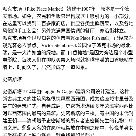
派克市场（Pike Place Market）始建于1907年，原本是一个农
夫市场。如今，农民和鱼贩只是构成这里吸引力的一小部分，
在这里可以找到二百多家商店，供应各类生鲜蔬果，以及各地
风俗的手工艺品；另外充满异国情调的餐厅，亦沿街林立。
派克市场有个世界知名的鱼市叫Pike Place Fish stall，已经成为
观光客必去景点。Victor Steinbrueck公园位于派克市场的最北
端，是一大片如茵的绿地。而“口香糖墙”是因为旁边是个小型
电影院，每次人们在排队买票入场时就将嘴里嚼的口香糖粘在
墙上，时间久了，居然形成了一道风景。
史密斯塔
史密斯塔1914年由Gaggin & Gaggin建筑公司设计建造。这种
新古典主义的建筑风格很快风靡西雅图，成为这座城市里普及
最广的建筑样式。自建成后，史密斯塔连续多年荣膺密西西比
河以西范围内最高的建筑。史密斯塔的三楼，有中国的末代封
建王朝——清朝赠予史密斯塔的所有者史密斯先生的礼物：中
国之屋。鼎鼎大名的许愿椅就摆放在中国之屋中，传说单身女
子坐在椅子上诚心许愿，就会找到如意郎君。