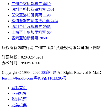
广州至突尼斯机票
4419
深圳至格拉斯哥机票
2601
武汉至洛杉矶机票
1190
珠海至努库阿洛法机票
2424
深圳至哈瓦那机票
2965
上海至卡尔加里机票
664
香港至珀斯机票
2850
版权所有 28旅行网
广州市飞瀛商务服务有限公司-旗下网站
订票热线：020-32640201
办公时间：9:00～18:00
Copyright
© 1999 - 2026
28旅行网
All Rights Reserved
E-Mail：
feiying@fei580.com
粤ICP备11023295号
网站首页
亚洲机票
欧洲机票
北美机票