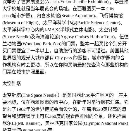
次举办了世界展览会(Alaska-Yukon-Pacific Exhibition),，华盛顿
大学校址就是当年展览会的场址。在西雅图买一本 City
pass(城市护照)，内含水族馆(Seattle Aquarium)、飞行博物馆
(Museum of Flight)、太平洋科学中心(Pacific Science Center)、
太平洋科学中心内的I-MAX(半球式立体电影)、太空针塔
(Space Needle)及海湾渡轮游(Argosy Cruises Harbor Tour)、伍德
兰动物园(Woodland Park Zoo)的门票，整本一起买比个别分开
买门票便宜了一半以上，自助旅行的游客不可错过。美国其他
世界级的观光大城市都有 City pass 的贩售，城市护照内的合
作机构有时会更动，所以在你购买前最好先查询有那些机构的
门票在城市护照里面。
太空针塔
太空针塔(The Space Needle ）是美国西北太平洋地区的一座主
要地标，位在西雅图市的市中心，在新年时举行烟花汇演。它
是为了1962年的世界博览会而设计的，在离地520英尺高的瞭
望台和旋转餐厅里可以360度的观看西雅图的全景，还包括雷
尼尔山(Mt. Rainier)，奥林匹克国家公园(Olympic National Park)
及普吉湾(Puget Sound)等。