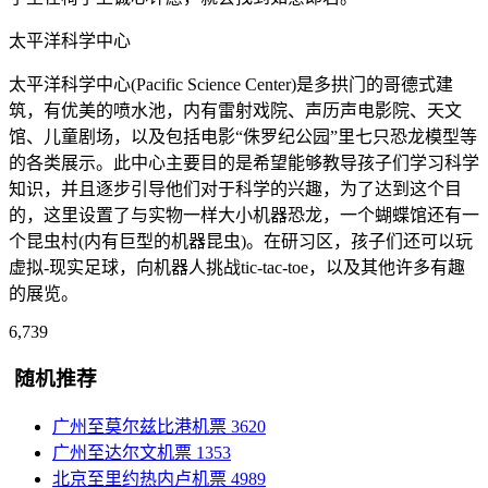
太平洋科学中心
太平洋科学中心(Pacific Science Center)是多拱门的哥德式建
筑，有优美的喷水池，内有雷射戏院、声历声电影院、天文
馆、儿童剧场，以及包括电影“侏罗纪公园”里七只恐龙模型等
的各类展示。此中心主要目的是希望能够教导孩子们学习科学
知识，并且逐步引导他们对于科学的兴趣，为了达到这个目
的，这里设置了与实物一样大小机器恐龙，一个蝴蝶馆还有一
个昆虫村(内有巨型的机器昆虫)。在研习区，孩子们还可以玩
虚拟-现实足球，向机器人挑战tic-tac-toe，以及其他许多有趣
的展览。
6,739
随机推荐
广州至莫尔兹比港机票
3620
广州至达尔文机票
1353
北京至里约热内卢机票
4989