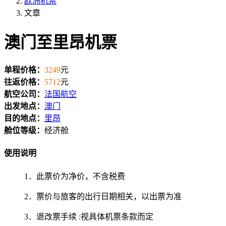
欧洲机票
文章
澳门至里昂机票
单程价格：
3249
元
往返价格：
5712
元
航空公司：
法国航空
出发地点：
澳门
目的地点：
里昂
舱位等级：
经济舱
使用说明
1．此票价为净价，不含税费
2．票价与旅客的出行日期相关，以出票为准
3．退改票手续 :视具体机票条款而定