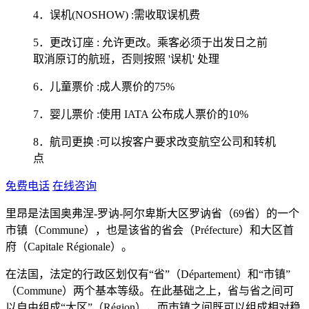
4．误机(NOSHOW) :需收取误机费
5．更改订座 : 允许更改。乘客必须于出发日之前
取消原订的航班，否则按照 '误机' 处理
6．儿童票价 :成人票价的75%
7．婴儿票价 :使用 IATA 公布成人票价的10%
8．航司更换 :可以按客户要求改变航空公司和转机
点
免费电话
在线咨询
里昂是法国奥弗涅-罗讷-阿尔卑斯大区罗讷省（69省）的一个
市镇（Commune），也是该省的省会（Préfecture）和大区首
府（Capitale Régionale）。
在法国，法定的行政区划仅有“省”（Département）和“市镇”
（Commune）两个基本等级。在此基础之上，省与省之间可
以自由组成“大区”（Région），而市镇之间既可以组成相对稳