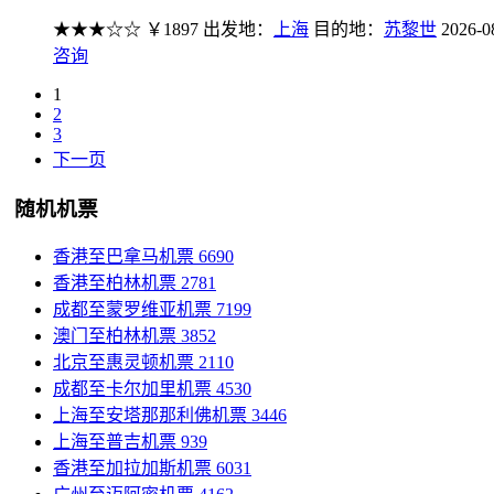
★★★☆☆
￥1897
出发地：
上海
目的地：
苏黎世
2026-0
咨询
1
2
3
下一页
随机机票
香港至巴拿马机票
6690
香港至柏林机票
2781
成都至蒙罗维亚机票
7199
澳门至柏林机票
3852
北京至惠灵顿机票
2110
成都至卡尔加里机票
4530
上海至安塔那那利佛机票
3446
上海至普吉机票
939
香港至加拉加斯机票
6031