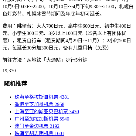
10月9日9:00～22:00，10月10日～4月下旬9:30～21:00，札幌白
色灯彩节、札幌冰雪节期间及年底年初可延长。
费用︰眺望台：大人700日元、高中生600日元、初中生400日
元、小学生300日元、3岁以上100日元（25名以上有团体优
惠），租赁自行车（租赁期间4月29日～11月）：2小时500日
元，每延长30分加300日元，备有儿童用椅（免费）
前往方法︰从地铁「大通站」步行5分钟
19,370
随机推荐
珠海至格拉斯哥机票
4381
香港至芝加哥机票
2958
上海至亚的斯亚贝巴机票
3430
广州至加拉加斯机票
5940
澳门至金边机票
2192
珠海至胡志明机票
1601