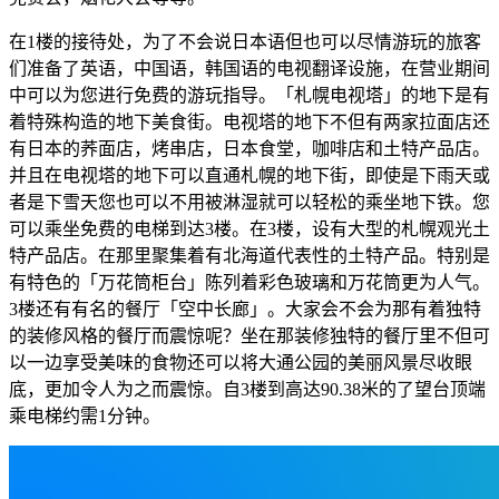
在1楼的接待处，为了不会说日本语但也可以尽情游玩的旅客
们准备了英语，中国语，韩国语的电视翻译设施，在营业期间
中可以为您进行免费的游玩指导。「札幌电视塔」的地下是有
着特殊构造的地下美食街。电视塔的地下不但有两家拉面店还
有日本的荞面店，烤串店，日本食堂，咖啡店和土特产品店。
并且在电视塔的地下可以直通札幌的地下街，即使是下雨天或
者是下雪天您也可以不用被淋湿就可以轻松的乘坐地下铁。您
可以乘坐免费的电梯到达3楼。在3楼，设有大型的札幌观光土
特产品店。在那里聚集着有北海道代表性的土特产品。特别是
有特色的「万花筒柜台」陈列着彩色玻璃和万花筒更为人气。
3楼还有有名的餐厅「空中长廊」。大家会不会为那有着独特
的装修风格的餐厅而震惊呢？坐在那装修独特的餐厅里不但可
以一边享受美味的食物还可以将大通公园的美丽风景尽收眼
底，更加令人为之而震惊。自3楼到高达90.38米的了望台顶端
乘电梯约需1分钟。