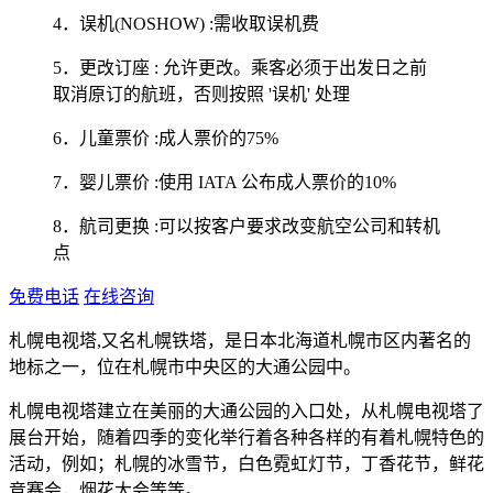
4．误机(NOSHOW) :需收取误机费
5．更改订座 : 允许更改。乘客必须于出发日之前
取消原订的航班，否则按照 '误机' 处理
6．儿童票价 :成人票价的75%
7．婴儿票价 :使用 IATA 公布成人票价的10%
8．航司更换 :可以按客户要求改变航空公司和转机
点
免费电话
在线咨询
札幌电视塔,又名札幌铁塔，是日本北海道札幌市区内著名的
地标之一，位在札幌市中央区的大通公园中。
札幌电视塔建立在美丽的大通公园的入口处，从札幌电视塔了
展台开始，随着四季的变化举行着各种各样的有着札幌特色的
活动，例如；札幌的冰雪节，白色霓虹灯节，丁香花节，鲜花
竞赛会，烟花大会等等。