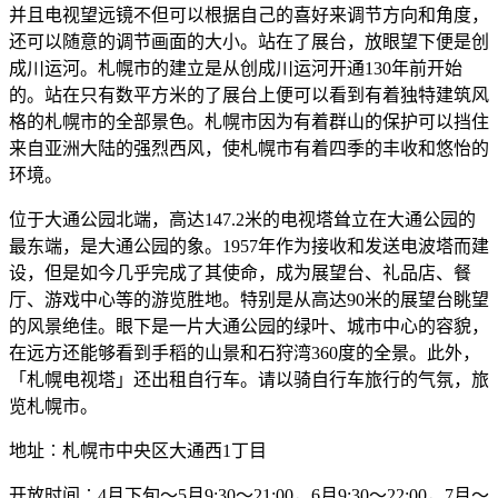
并且电视望远镜不但可以根据自己的喜好来调节方向和角度，
还可以随意的调节画面的大小。站在了展台，放眼望下便是创
成川运河。札幌市的建立是从创成川运河开通130年前开始
的。站在只有数平方米的了展台上便可以看到有着独特建筑风
格的札幌市的全部景色。札幌市因为有着群山的保护可以挡住
来自亚洲大陆的强烈西风，使札幌市有着四季的丰收和悠怡的
环境。
位于大通公园北端，高达147.2米的电视塔耸立在大通公园的
最东端，是大通公园的象。1957年作为接收和发送电波塔而建
设，但是如今几乎完成了其使命，成为展望台、礼品店、餐
厅、游戏中心等的游览胜地。特别是从高达90米的展望台眺望
的风景绝佳。眼下是一片大通公园的绿叶、城市中心的容貌，
在远方还能够看到手稻的山景和石狩湾360度的全景。此外，
「札幌电视塔」还出租自行车。请以骑自行车旅行的气氛，旅
览札幌市。
地址︰札幌市中央区大通西1丁目
开放时间︰4月下旬～5月9:30～21:00，6月9:30～22:00，7月～