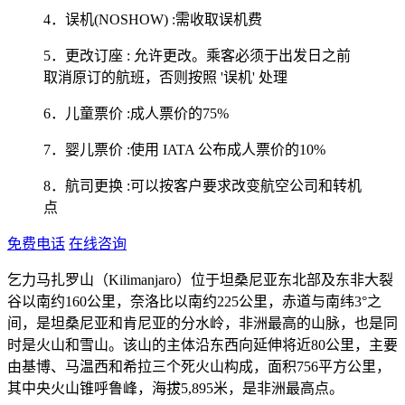
4．误机(NOSHOW) :需收取误机费
5．更改订座 : 允许更改。乘客必须于出发日之前
取消原订的航班，否则按照 '误机' 处理
6．儿童票价 :成人票价的75%
7．婴儿票价 :使用 IATA 公布成人票价的10%
8．航司更换 :可以按客户要求改变航空公司和转机
点
免费电话
在线咨询
乞力马扎罗山（Kilimanjaro）位于坦桑尼亚东北部及东非大裂
谷以南约160公里，奈洛比以南约225公里，赤道与南纬3°之
间，是坦桑尼亚和肯尼亚的分水岭，非洲最高的山脉，也是同
时是火山和雪山。该山的主体沿东西向延伸将近80公里，主要
由基博、马温西和希拉三个死火山构成，面积756平方公里，
其中央火山锥呼鲁峰，海拔5,895米，是非洲最高点。