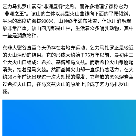
乞力马扎罗山素有“非洲屋脊”之称，而许多地理学家称它为
“非洲之王”。该山的主体以典型火山曲线向下面的平原倾斜，
平原的高度约海拔900米，山顶终年满布冰雪，但冰川消融现
象非常严重。该山四周都是山林，生活着众多哺乳动物，其中
一些是濒危物种。
东非大裂谷直至今天仍存在着地壳运动，乞力马扎罗正是较近
的火山活动的结果。它的形成大约始于75万年以前，最初由三
个大火山口组成：希拉、基博和马文兹。而后希拉火山锥崩塌
消失，接着是马文兹。然而基博火山却一直保持着活力，在大
约36万年前还出现过一次大规模的爆发，它释放的黑色熔岩盖
过希拉火山口，在马文兹火山的原址上形成了乞力马扎罗山
鞍。