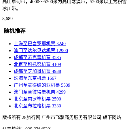
高山草甸带，4000～5200米为高山寒漠带，5200米以上为积雪
冰川带。
8,689
随机推荐
上海至巴塞罗那机票
3240
澳门至达尔贝达机票
12900
成都至苏克雷机票
3585
北京至科托努机票
4109
成都至芝加哥机票
4938
珠海至东京机票
1667
广州至蒙得维的亚机票
5539
澳门至圣彼得堡机票
4299
北京至内罗毕机票
2590
北京至布拉格机票
3330
版权所有 28旅行网
广州市飞瀛商务服务有限公司-旗下网站
订票热线：020-32640201