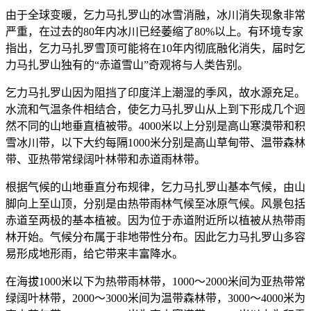
由于全球变暖，乞力马扎罗山的冰雪消融，冰川消失现象非常
严重，在过去的80年内冰川已经萎缩了80%以上。有环境专家
指出，乞力马扎罗雪顶可能将在10年内彻底融化消失，届时乞
力马扎罗山独有的“赤道雪山”奇观将与人类告别。
乞力马扎罗山因为阻挡了印度洋上潮湿的季风，故水源充足。
水流和气温条件相结合，使乞力马扎罗山从上到下形成几个迥
然不同的山地垂直植被带。4000米以上分别是高山寒漠带和积
雪冰川带，以下大约每隔1000米分别是高山草甸带、温带森林
带、亚热带常绿阔叶林带和赤道雨林带。
根据气候的山地垂直分布规律，乞力马扎罗山基本气候，由山
脚向上至山顶，分别是由热带雨林气候至冰原气候。风景包括
赤道至两极的基本植被。因为位于赤道附近所以植被从热带雨
林开始。气候分布属于非地带性分布。因此乞力马扎罗山多容
易形成地形雨，给它带来丰富降水。
在海拔1000米以下为热带雨林带，1000～2000米间为亚热带常
绿阔叶林带，2000～3000米间为温带森林带，3000～4000米为