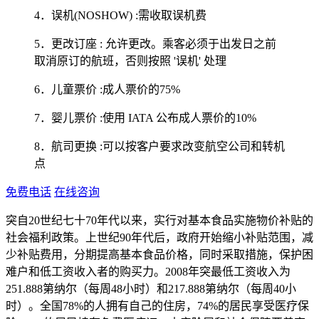
4．误机(NOSHOW) :需收取误机费
5．更改订座 : 允许更改。乘客必须于出发日之前
取消原订的航班，否则按照 '误机' 处理
6．儿童票价 :成人票价的75%
7．婴儿票价 :使用 IATA 公布成人票价的10%
8．航司更换 :可以按客户要求改变航空公司和转机
点
免费电话
在线咨询
突自20世纪七十70年代以来，实行对基本食品实施物价补贴的
社会福利政策。上世纪90年代后，政府开始缩小补贴范围，减
少补贴费用，分期提高基本食品价格，同时采取措施，保护困
难户和低工资收入者的购买力。2008年突最低工资收入为
251.888第纳尔（每周48小时）和217.888第纳尔（每周40小
时）。全国78%的人拥有自己的住房，74%的居民享受医疗保