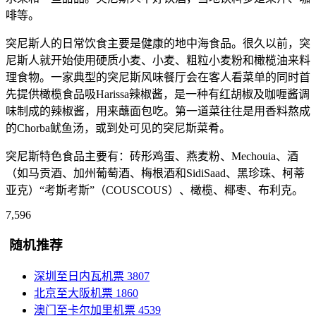
啡等。
突尼斯人的日常饮食主要是健康的地中海食品。很久以前，突
尼斯人就开始使用硬质小麦、小麦、粗粒小麦粉和橄榄油来料
理食物。一家典型的突尼斯风味餐厅会在客人看菜单的同时首
先提供橄榄食品吸Harissa辣椒酱，是一种有红胡椒及咖喱酱调
味制成的辣椒酱，用来蘸面包吃。第一道菜往往是用香料熬成
的Chorba鱿鱼汤，或到处可见的突尼斯菜肴。
突尼斯特色食品主要有：砖形鸡蛋、燕麦粉、Mechouia、酒
（如马贡酒、加州葡萄酒、梅根酒和SidiSaad、黑珍珠、柯蒂
亚克）“考斯考斯”（COUSCOUS）、橄榄、椰枣、布利克。
7,596
随机推荐
深圳至日内瓦机票
3807
北京至大阪机票
1860
澳门至卡尔加里机票
4539