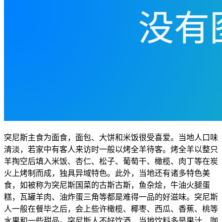
突尼斯主食为面食，面包、大饼和米饭很受喜爱。当地人口味
清淡，若家中有客人来访时一般以烤全羊待客。烤全羊以整只
羊掏空后填入米饭、杏仁、松子、葡萄干、橄榄、肉丁等在炭
火上烤制而成，独具异域特色。此外，当地还有诸多特色美
食，如被称为突尼斯国菜的古斯古斯，鱼杂烩，牛油火腿蛋
糕，瓦罐羊肉、油炸蛋三角等都是难得一品的好滋味。突尼斯
人一般在餐毕之后，会上些许橄榄、椰枣、西瓜、香蕉、桃等
水果和一些甜品。突尼斯人不好饮酒，当地饮料多是果汁、咖