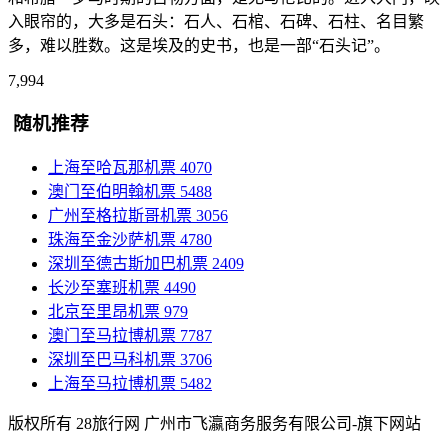
入眼帘的，大多是石头：石人、石棺、石碑、石柱、名目繁
多，难以胜数。这是埃及的史书，也是一部“石头记”。
7,994
随机推荐
上海至哈瓦那机票
4070
澳门至伯明翰机票
5488
广州至格拉斯哥机票
3056
珠海至金沙萨机票
4780
深圳至德古斯加巴机票
2409
长沙至塞班机票
4490
北京至里昂机票
979
澳门至马拉博机票
7787
深圳至巴马科机票
3706
上海至马拉博机票
5482
版权所有 28旅行网
广州市飞瀛商务服务有限公司-旗下网站