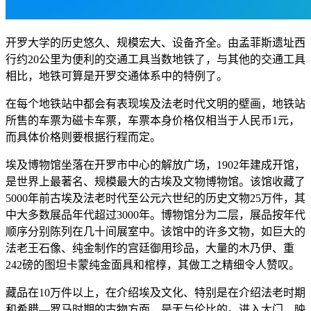
开罗大学的历史悠久、规模宏大、设备齐全。由孟菲斯遗址西
行约20公里为便利的交通工具当数地铁了，与其他的交通工具
相比，地铁可算是开罗交通体系中的特例了。
在每个地铁站中都会有表现埃及法老时代文明的壁画，地铁站
所售的车票为磁卡车票，车票本身价格仅相当于人民币1元，
而具体价格则要根据行程而定。
埃及博物馆坐落在开罗市中心的解放广场，1902年建成开馆，
是世界上最著名、规模最大的古埃及文物博物馆。该馆收藏了
5000年前古埃及法老时代至公元六世纪的历史文物25万件，其
中大多数展品年代超过3000年。博物馆分为二层，展品按年代
顺序分别陈列在几十间展室中。该馆中的许多文物，如巨大的
法老王石像、纯金制作的宫廷御用珍品，大量的木乃伊、重
242磅的图坦卡蒙纯金面具和棺椁，其做工之精细令人赞叹。
藏品在10万件以上，在介绍埃及文化、特别是在介绍法老时期
和希腊—罗马时期的古物方面，是无与伦比的。进入大门，映