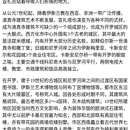
宣礼员站着呼唤人们祈祷的地方。
从公元7世纪起，随着伊斯兰教在西亚、非洲一带广泛传播，
清真寺建筑艺术不断发展，宣礼塔也演变为各种不同的式样，
成为清真寺建筑不可缺少的一个组成部分，也成为开罗城区的
一大靓点。西方化市中心外围有3个古老的城区，其中最大的
是法提米德城，内有开罗大部分历史名胜，如释伯尔斯一世清
真寺和撒丁堡；旧城和尼罗河岸之间为伊斯梅里亚、卡斯安尼
尔和花园城3个商业住宅区。卡斯安尼尔桥一带有开罗的橱窗
之喻。主要交通干线科尼奇大街与尼罗河平行，两侧电视大
楼、教堂、市政建筑和饭店高高耸立。
在开罗，建于19世纪的古城区和尼罗河岸之间的过渡区有国家
图书馆、伊斯兰艺术博物馆与阿布丁宫博物馆等。都市区东沿
有大片陵墓区，号称死人城。因各处形成时期不同，其建筑风
格迥异。最古老地区多2～4层砖、灰木结构建筑；19世纪所建
地区因受当时西方文化影响，多为装饰华丽的欧洲式石建筑，
其中尤以前萨卡基尼宫最为知名；西部和北部既有高层住宅
楼，亦有带花园的高墙低矮别墅。市区西南矗立着古代世界七
大奇迹之一的金字塔和狮身人面像；东北部有作为赫利奥波利