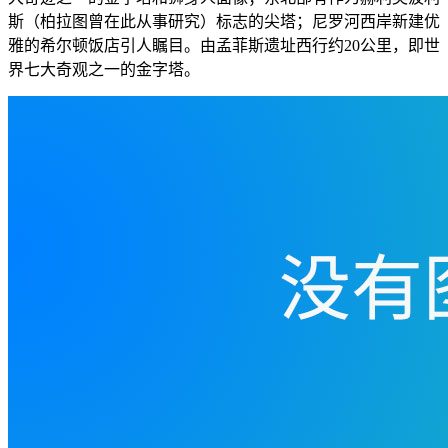
斯（柏拉图曾在此从事研究）标志的尖塔；尼罗河西岸新建优
雅的希尔顿饭店引人瞩目。由孟菲斯遗址西行约20公里，即世
界七大奇观之一的金字塔。