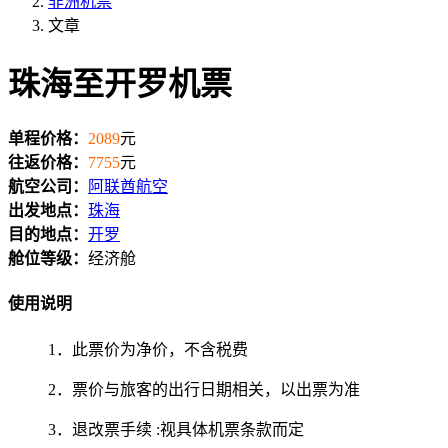
非洲机票
文章
珠海至开罗机票
单程价格：
2089
元
往返价格：
7755
元
航空公司：
阿联酋航空
出发地点：
珠海
目的地点：
开罗
舱位等级：
经济舱
使用说明
1．此票价为净价，不含税费
2．票价与旅客的出行日期相关，以出票为准
3．退改票手续 :视具体机票条款而定