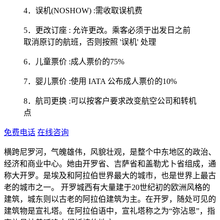
4．误机(NOSHOW) :需收取误机费
5．更改订座 : 允许更改。乘客必须于出发日之前
取消原订的航班，否则按照 '误机' 处理
6．儿童票价 :成人票价的75%
7．婴儿票价 :使用 IATA 公布成人票价的10%
8．航司更换 :可以按客户要求改变航空公司和转机
点
免费电话
在线咨询
横跨尼罗河，气魄雄伟，风貌壮观，是整个中东地区的政治、
经济和商业中心。她由开罗省、吉萨省和盖勒尤卜省组成，通
称大开罗。是埃及和阿拉伯世界最大的城市，也是世界上最古
老的城市之一。 开罗城西有大量建于20世纪初的欧洲风格的
建筑，城东则以古老的阿拉伯建筑为主。在开罗，随处可见的
建筑物是宣礼塔。在阿拉伯语中，宣礼塔称之为“弥沾恩”，指