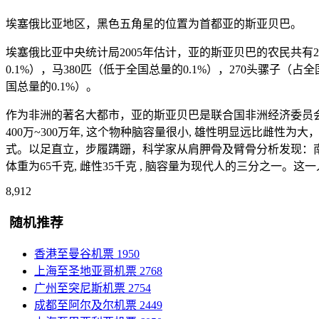
埃塞俄比亚地区，黑色五角星的位置为首都亚的斯亚贝巴。
埃塞俄比亚中央统计局2005年估计，亚的斯亚贝巴的农民共有20,
0.1%），马380匹（低于全国总量的0.1%），270头骡子（占全
国总量的0.1%）。
作为非洲的著名大都市，亚的斯亚贝巴是联合国非洲经济委员会和非洲联
400万~300万年, 这个物种脑容量很小, 雄性明显远比雌性
式。以足直立，步履蹒跚，科学家从肩胛骨及臂骨分析发现：南方古猿仍保持灵
体重为65千克, 雌性35千克 , 脑容量为现代人的三分之一
8,912
随机推荐
香港至曼谷机票
1950
上海至圣地亚哥机票
2768
广州至突尼斯机票
2754
成都至阿尔及尔机票
2449