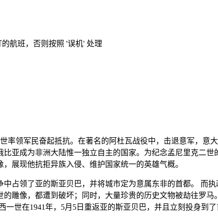
的航班，否则按照 '误机' 处理
克二世率领军民奋起抵抗。在著名的阿杜瓦战役中，击退意军，意
俄比亚成为非洲大陆惟一独立自主的国家。为纪念孟尼里克二世
像，展现他抗拒异族入侵、维护国家统一的英雄气概。
争中占领了亚的斯亚贝巴，并将城市定为意属东非的首都。 而执政的
世的雕像，都遭到破坏；同时，大量珍贵的历史文物被劫往罗马
一世在1941年，5月5日重返亚的斯亚贝巴，并且立刻投身到