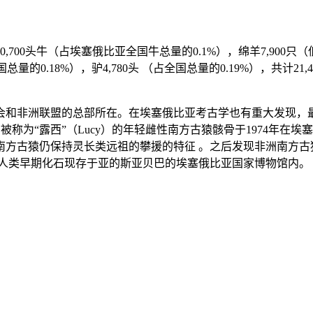
700头牛（占埃塞俄比亚全国牛总量的0.1%），绵羊7,900只（
国总量的0.18%），驴4,780头 （占全国总量的0.19%），共计2
盟的总部所在。在埃塞俄比亚考古学也有重大发现，最早的南方古猿（Aus
为大，被称为“露西”（Lucy）的年轻雌性南方古猿骸骨于1974
长类远祖的攀援的特征 。之后发现非洲南方古猿 (Australopith
。这一人类早期化石现存于亚的斯亚贝巴的埃塞俄比亚国家博物馆内。