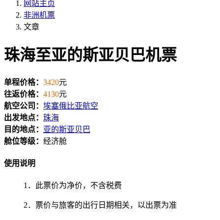
网站主页
非洲机票
文章
珠海至亚的斯亚贝巴机票
单程价格：
3420
元
往返价格：
4130
元
航空公司：
埃塞俄比亚航空
出发地点：
珠海
目的地点：
亚的斯亚贝巴
舱位等级：
经济舱
使用说明
1．此票价为净价，不含税费
2．票价与旅客的出行日期相关，以出票为准