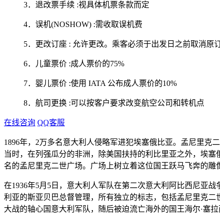
3．退改票手续 :视具体机票条款而定
4．误机(NOSHOW) :需收取误机费
5．更改订座 : 允许更改。乘客必须于出发日之前取消原订
6．儿童票价 :成人票价的75%
7．婴儿票价 :使用 IATA 公布成人票价的10%
8．航司更换 :可以按客户要求改变航空公司和转机点
在线咨询
QQ客服
1896年，2万多名意大利人侵略军进犯埃塞俄比亚。孟尼里
当时，在列强瓜分的非洲，除美国扶持的利比里亚之外，埃塞
名的孟尼里克二世广场。广场上树立着这位国王跃马飞奔的雕
在1936年5月5日，意大利人军队在第二次意大利阿比西尼亚战
利亚的斯亚贝巴总督管理，所有独立的标志，包括孟尼里克二
大战的轴心国意大利军队，随后被迫流亡海外的国王海尔·塞拉西