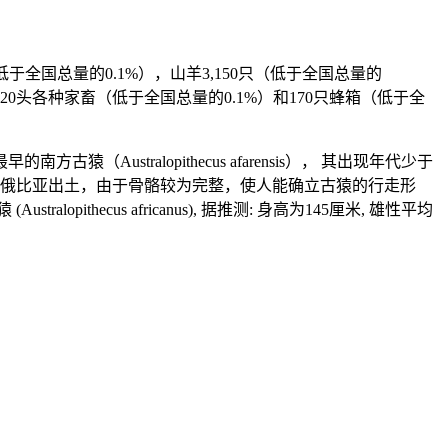
低于全国总量的0.1%），山羊3,150只（低于全国总量的
1,420头各种家畜（低于全国总量的0.1%）和170只蜂箱（低于全
tralopithecus afarensis）， 其出现年代少于
年在埃塞俄比亚出土，由于骨骼较为完整，使人能确立古猿的行走形
ecus africanus), 据推测: 身高为145厘米, 雄性平均