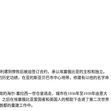
大利遭到惨败后被迫签订合约，承认埃塞俄比亚的主权和独立。
的历史功绩，在亚的斯亚贝巴市中心地带，修建有以他的名字命
海尔·塞拉西一世仓皇逃走，城市在1936年至1939年由意大
。之后在埃塞俄比亚爱国者和英国人的帮助下击退了第二次世界
了首都的重建工作中。