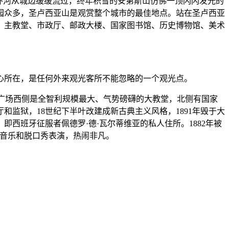
乔河从城边缓缓流过，终年积雪的安第斯山仿佛一顶闪闪发光的
园众多，圣卢西亚山是观赏整个城市的最佳地点。站在圣卢西亚
、主教堂、市政厅、邮政大楼、国家图书馆、历史博物馆、美术
心所在，是任何外来观光客所不能忽略的一个观光点。
物。广场西侧是全智利规模最大、气势磅礴的大教堂，北侧有国家
监狱，18世纪下半叶改建成新古典主义风格，1891年毁于大
即西班牙征服者佩德罗·德·瓦尔蒂维亚的私人住所。1882年被
舞、音乐和脱口秀表演，热闹非凡。