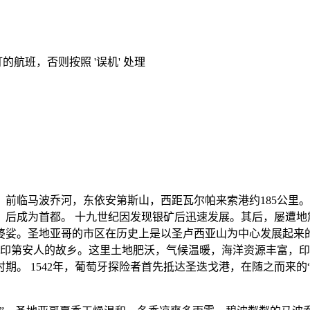
的航班，否则按照 '误机' 处理
临马波乔河，东依安第斯山，西距瓦尔帕来索港约185公里。夏
战役）后成为首都。 十九世纪因发现银矿后迅速发展。其后，屡
婆娑。圣地亚哥的市区在历史上是以圣卢西亚山为中心发展起来
国印第安人的故乡。这里土地肥沃，气候温暖，海洋资源丰富，
期。 1542年，葡萄牙探险者首先抵达圣迭戈港，在随之而来的