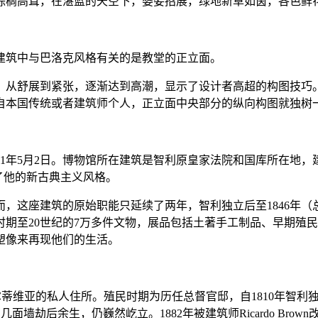
棕榈高耸，在湛蓝的天空下，婆娑招展，绿地新草如茵，各色鲜
建筑中与巴洛克风格有关的是教堂的正立面。
，从舒展到紧张，逐渐达到高潮，显示了设计者高超的构图技巧
自本国传统或者建筑师个人，正立面中央部分的纵向构图就独树
5月2日。博物馆所在建筑是智利原皇家法院和国库所在地，建于殖民
续了他的新古典主义风格。
，这座建筑的原始职能只延续了两年，智利独立后至1846年
期至20世纪的7万多件文物，展品包括土著手工制品、早期殖
塑像来再现他们的生活。
蒂维亚的私人住所。殖民时期为历任总督官邸，自1810年智利独立
几面墙劫后余生，仍巍然屹立。1882年被建筑师Ricardo Br