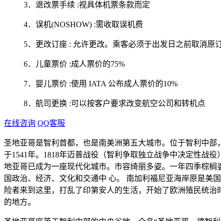
3．退改票手续 :视具体机票条款而定
4．误机(NOSHOW) :需收取误机费
5．更改订座 : 允许更改。乘客必须于出发日之前取消原订
6．儿童票价 :成人票价的75%
7．婴儿票价 :使用 IATA 公布成人票价的10%
8．航司更换 :可以按客户要求改变航空公司和转机点
在线咨询
QQ客服
圣地亚哥是智利首都，也是南美洲第五大城市。位于智利中部，前
于1541年。1818年迈普战役（智利争取独立战争中决定性
地亚哥已成为一座现代化城市。市容绮丽多姿。一年四季棕榈
国政治、经济、文化和交通中 心。 南加利福尼亚海岸原是美
险者来到这里，打乱了印第安人的生活，开始了欧洲殖民统治时
的地方。