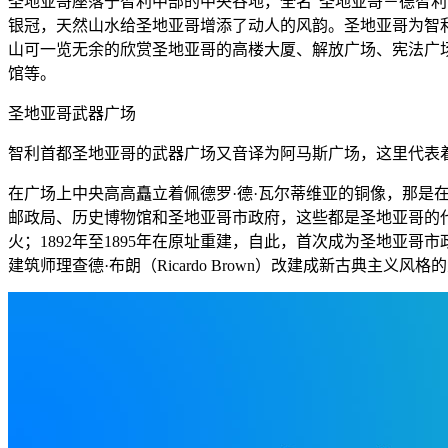
圣地亚哥座落于智利中部的中央谷地，全名“圣地亚哥－德智
银冠，天然山水给圣地亚哥增添了动人的风韵。圣地亚哥为智
山可一览无余的欣赏圣地亚哥的高楼大厦、解放广场、宪法广
馆等。
圣地亚哥武器广场
智利首都圣地亚哥的武器广场又音译为阿马斯广场，这里代表
在广场上中央高高矗立着佩德罗·德·瓦尔蒂维亚的铜像，那是在
邮政局、历史博物馆和圣地亚哥市政府，这些都是圣地亚哥的代
火；1892年至1895年在原址重建，自此，首次成为圣地亚
建筑师理查德·布朗（Ricardo Brown）改建成新古典