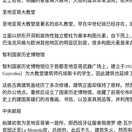
走上街去，明媚的景象映入眼帘，大街的建筑非常漂亮，街头
圣地亚哥大教堂
圣地亚哥大教堂是著名的巡礼教堂，早在中世纪就已经存在，
立面以拱形开洞和装饰性独立壁柱为基本构图元素，自下而上
巴洛克风格与欧洲其他地区的明显区别是，很多构图元素是来
智利国家历史博物馆
智利国家历史博物馆位于首都圣地亚哥武器广场上，建立于1911年
Goycolea）为大教堂建筑师托埃斯卡的学生，因此建筑也延
这栋古典建筑虽经历了多次修缮，建筑正面却保持了原样。然而
的办公地点。重修后设立了国家历史博物馆，收藏了前哥伦布时
史上的建国英雄们的肖像画、书信、以及家具用品等，并利用
中央邮局
始建初衷为圣地亚哥第一居所，即西班牙征服者佩德罗·德·瓦尔
官邸迁至La Moneda宫，总统府。此后不久，建筑失火，然而有