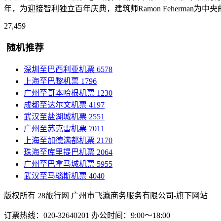
年，为迎接智利独立百年庆典，建筑师Ramon Feherm
27,459
随机推荐
深圳至巴西利亚机票
6578
上海至巴黎机票
1796
广州至哥本哈根机票
1230
成都至达尔文机票
4197
武汉至盐湖城机票
2551
广州至苏克雷机票
7011
上海至加德满都机票
2170
珠海至库里提巴机票
2064
广州至巴拿马城机票
5955
武汉至马瑙斯机票
4040
版权所有 28旅行网
广州市飞瀛商务服务有限公司-旗下网站
订票热线：020-32640201 办公时间：9:00～18:00