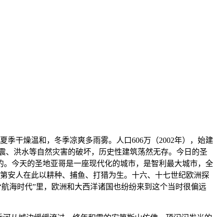
季干燥温和，冬季凉爽多雨雾。人口606万（2002年），始建
遭地震、洪水等自然灾害的破坏，历史性建筑荡然无存。今日的圣
的。今天的圣地亚哥是一座现代化的城市，是智利最大城市，全
印第安人在此以耕种、捕鱼、打猎为生。十六、十七世纪欧洲探
“航海时代”里，欧洲和大西洋诸国也纷纷来到这个当时很偏远