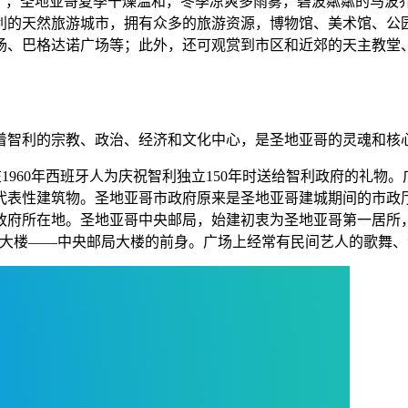
利”，圣地亚哥夏季干燥温和，冬季凉爽多雨雾，碧波粼粼的马波
利的天然旅游城市，拥有众多的旅游资源，博物馆、美术馆、公
场、巴格达诺广场等；此外，还可观赏到市区和近郊的天主教堂
着智利的宗教、政治、经济和文化中心，是圣地亚哥的灵魂和核
1960年西班牙人为庆祝智利独立150年时送给智利政府的礼
表性建筑物。圣地亚哥市政府原来是圣地亚哥建城期间的市政厅和
哥市政府所在地。圣地亚哥中央邮局，始建初衷为圣地亚哥第一居所，
主义风格的大楼——中央邮局大楼的前身。广场上经常有民间艺人的歌