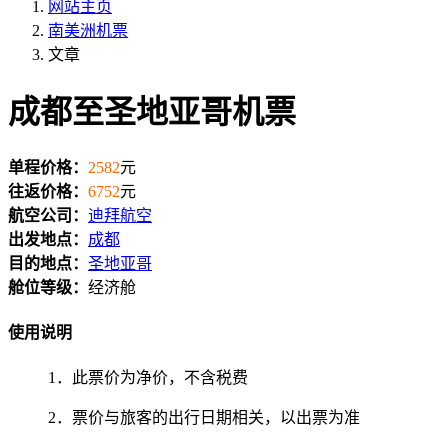
网站主页
南美洲机票
文章
成都至圣地亚哥机票
单程价格：
2582
元
往返价格：
6752
元
航空公司：
迪拜航空
出发地点：
成都
目的地点：
圣地亚哥
舱位等级：
经济舱
使用说明
1．此票价为净价，不含税费
2．票价与旅客的出行日期相关，以出票为准