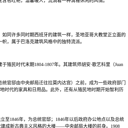
花含苞吐艳，温馨暖人，流淌着一种清雅休闲的风情。
。如同许多同时期西班牙的建筑一样，圣地亚哥大教堂正立面的
一帜，属于巴洛克建筑风格中的独特流派。
时代末期1804-1807年。其建筑师胡安·歌艺科里（Juan
（总统官邸由中央邮局迁往拉莫内达宫）之前，成为一些政府部门
民地时代的家具和日用品。此外，还有从殖民地时期开始智利历
至1846年，为总统官邸；1846年以后政府办公地点以及总统
own改建成新古典主义风格的大楼——中央邮局大楼的前身。1908