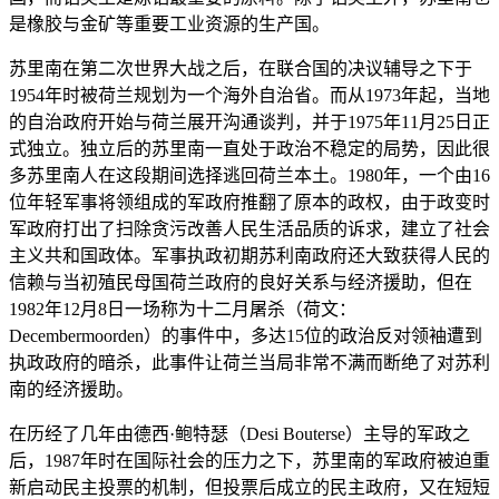
是橡胶与金矿等重要工业资源的生产国。
苏里南在第二次世界大战之后，在联合国的决议辅导之下于
1954年时被荷兰规划为一个海外自治省。而从1973年起，当地
的自治政府开始与荷兰展开沟通谈判，并于1975年11月25日正
式独立。独立后的苏里南一直处于政治不稳定的局势，因此很
多苏里南人在这段期间选择逃回荷兰本土。1980年，一个由16
位年轻军事将领组成的军政府推翻了原本的政权，由于政变时
军政府打出了扫除贪污改善人民生活品质的诉求，建立了社会
主义共和国政体。军事执政初期苏利南政府还大致获得人民的
信赖与当初殖民母国荷兰政府的良好关系与经济援助，但在
1982年12月8日一场称为十二月屠杀（荷文：
Decembermoorden）的事件中，多达15位的政治反对领袖遭到
执政政府的暗杀，此事件让荷兰当局非常不满而断绝了对苏利
南的经济援助。
在历经了几年由德西·鲍特瑟（Desi Bouterse）主导的军政之
后，1987年时在国际社会的压力之下，苏里南的军政府被迫重
新启动民主投票的机制，但投票后成立的民主政府，又在短短