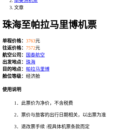
南美洲机票
文章
珠海至帕拉马里博机票
单程价格：
3763
元
往返价格：
7572
元
航空公司：
国泰航空
出发地点：
珠海
目的地点：
帕拉马里博
舱位等级：
经济舱
使用说明
1．此票价为净价，不含税费
2．票价与旅客的出行日期相关，以出票为准
3．退改票手续 :视具体机票条款而定