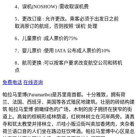
4．误机(NOSHOW) :需收取误机费
5．更改订座 : 允许更改。乘客必须于出发日之前
取消原订的航班，否则按照 '误机' 处理
6．儿童票价 :成人票价的75%
7．婴儿票价 :使用 IATA 公布成人票价的10%
8．航司更换 :可以按客户要求改变航空公司和转机
点
免费电话
在线咨询
帕拉马里博(Paramaribo)是苏里南首都。十分雅致，拥有荷
兰、法国、西班牙、英国等各式殖民地建筑。壮丽的砖结构建
筑 帕拉马里博 俯瞰绿色的广场，木制的房子拥挤在狭窄的街
道上。高耸的棕榈形成林荫道，红树林树立在河岸两旁。清真
寺和犹太教堂并排林立，爪哇小贩沿街叫卖加香烤肉，夹杂着
荷兰语口音的人们坐在路边狂饮啤酒。帕拉马里博中心区是总