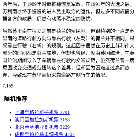
两年后，于1989年时遭推翻恢复军政。在1991年的大选之后，
苏利南才终于慢慢的进入民主政治的运作，但过多不同族裔分
据各方的政局，仍然有动荡不稳定的隐忧。
虽然苏里南在独立之前是荷兰的殖民地，但很特别的一点是苏
里南的道路行驶方向与靠右行驶（左驾）的荷兰并不相同，是
采靠左行驶（右驾）的规则。这起因于虽然在历史上苏利南大
部分的时间都是荷兰属地，但却也曾经几度由英国统治，在英
国统治期间导入了车辆靠左行驶的交通规范，虽然荷兰曾一度
意图改变交通规范扭转这个差异，但却因为困难度过高而放
弃，导致现在苏里南仍采靠道路左侧行车的情况。
7,155
随机推荐
上海至格拉斯哥机票
2791
澳门至加拉加斯机票
3158
北京至圣地亚哥机票
3229
成都至帕拉马里博机票
4207