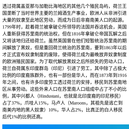
透过荷属盖亚那与加勒比海地区的其他几个殖民岛屿，荷兰王
国垄断了当时世界主要的兰姆酒生产事业，欧洲人从非洲引进
大量的奴隶至此地区劳动，而成为日后非裔南美人口的起源。
1799年时，趁着荷兰被拿破仑所领导的法国并吞这机会，英国
人重新获得苏里南的统治权，但在1816年拿破仑帝国瓦解之后
又将该地归还给荷兰。虽然英国曾在他们短暂统治苏里南的期
间解放了黑奴，但是重回荷兰统治的苏里南，要到1863年以后
才正式宣布奴隶制度的废除，使得荷兰成为最晚放弃奴隶制度
的欧洲殖民国家。为了取代解放黑奴之后所损失的劳动人口，
荷兰自荷属东印度群岛（印尼）引进了劳工，其中除了占极大
比例的印度裔族群外，也有一部份是华人，而在1873年到1916
年之间，也有许多印度劳工透过荷兰的安排，移民到苏里南地
区从事劳动。这些外来人口在苏里南人口组成中占了不小的比
例，其中兴都人（Hindustani，也就是北印度裔的印尼移民）
占了37%，爪哇人15%，马卢人（Maroons，其祖先是逃亡到
南美内地的黑人奴隶）10%，华人占2%，比真正的白人移民
后代1%的比例还高。