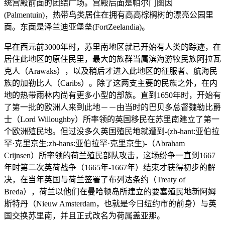
统宫殿前面的团结广场。宫殿后面是帕尔门图因
(Palmentuin)，热带鸟类居住在拥有高高棕榈树的漂亮公园里
面。东面是泽兰迪亚堡垒(FortZeelandia)。
早在西元前3000年时，苏里南地区就已开始有人类的踪迹，在
居住此地区的原住民里，最大的族群当属滨海游牧民族阿拉瓦
克人（Arawaks），以及稍后才进入此地区的征服者、航海民
族的加勒比人（Caribs）。除了这两支主要的民族之外，在内
地的热带雨林内尚有更多小型的部族。直到1650年时，开始有
了第一批的欧洲人来到此地－－由当时的巴贝多总督魏勒比爵
士（Lord Willoughby）所率领的英国移民在苏里南建立了第一
个欧洲殖民地。但过没多久英国殖民地就遭到-(zh-hant:亚伯拉
罕·克里京生;zh-hans:亚伯拉罕·克里京生)-（Abraham
Crijnsen）所率领的荷兰殖民部队攻击，这场纷争一直到1667
年时第二次英荷战争（1665年-1667年）结束才获得初步的解
决，在当年英国与荷兰签署了布列达条约（Treaty of
Breda），荷兰以他们在曼哈顿岛所建立的要塞殖民地新阿姆
斯特丹（Nieuw Amsterdam，也就是今日纽约市的前身）与英
国交换苏里南，并且正式改名为荷属盖亚那。