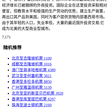
经济增长已被捆绑的外商投资。国际企业在这里投资采取相对
便宜，但教育水平和极强的生产劳动的优势，建立生产装置，
再出口其产品到美国，同时为客户提供货物内部墨西哥市场。
由于其年轻的人口，失业率低，大量的最近国外投资交易;它
成为北美的大型商业型城市。
7,171
随机推荐
北京至吉隆坡机票
1100
成都至吉隆坡机票
1016
澳门至哥本哈根机票
4389
武汉至圣何塞机票
5021
香港至多伦多机票
8850
广州至雅温得机票
5139
北京至亚的斯亚贝巴机票
3920
香港至库里提巴机票
8297
珠海至波士顿机票
2160