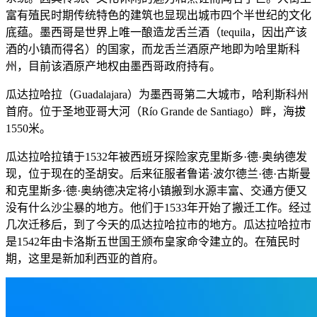
富有殖民时期传统特色的建筑也显现出城市四个半世纪的文化
底蕴。墨西哥是世界上唯一酿造龙舌兰酒（tequila，因出产该
酒的小镇而得名）的国家，而龙舌兰酒原产地即为哈里斯科
州，目前该酒原产地权由墨西哥政府持有。
瓜达拉哈拉（Guadalajara）为墨西哥第二大城市，哈利斯科州
首府。位于圣地亚哥大河（Río Grande de Santiago）畔，海拔
1550米。
瓜达拉哈拉镇于1532年被西班牙探险家克里斯多·德·奥纳德发
现，位于现在的圣胡安。后来征服者鲁诺·波尔德兰·德·古斯曼
和克里斯多·德·奥纳德决定将小镇搬到水源丰富、交通方便又
没有什么沙尘暴的地方。他们于1533年开始了搬迁工作。经过
几次迁移后，到了今天的瓜达拉哈拉市的地方。瓜达拉哈拉市
是1542年由卡洛斯五世国王颁布皇家命令建立的。在殖民时
期，这里是新加利西亚的首府。