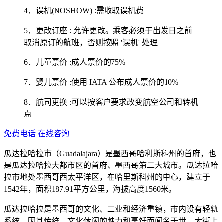
4．误机(NOSHOW) :需收取误机费
5．更改订座 : 允许更改。乘客必须于出发日之前
取消原订的航班，否则按照 '误机' 处理
6．儿童票价 :成人票价的75%
7．婴儿票价 :使用 IATA 公布成人票价的10%
8．航司更换 :可以按客户要求改变航空公司和转机
点
免费电话
在线咨询
瓜达拉哈拉市（Guadalajara）是墨西哥哈利斯科州的首府，也
是瓜达拉哈拉大都市区的首府、墨西哥第二大城市。瓜达拉哈
拉市地处墨西哥西太平洋区，在哈里斯科州的中心，建立于
1542年，面积187.91平方公里，海拔高度1560米。
瓜达拉哈拉是墨西哥的文化、工业和经济重镇，市内设有轻轨
系统。因其传统、文化休闲的魅力和烹饪而闻名于世。大街上