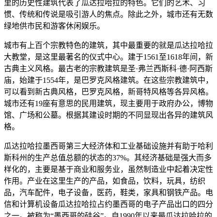
里的历史性建筑代表了瓜达拉哈拉的特色。它们的艺术、习
惯、传统和传说是吸引游人的焦点。除此之外，城市还有无数
绿地供市民和游客休闲娱乐。
城市有上百个宗教特色的建筑，其中最重要的就是瓜达拉哈拉
大教堂，是这里最著名的仪式中心。建于1561至1618年间，新
古典主义风格。最古老的宗教建筑是圣·弗兰西斯科·德·阿西斯
庙，始建于1554年，是巴罗克风格建筑。在这些宗教建筑中，
可以看到新古典风格，巴罗克风格，新哥特风格等各异风格。
城市还有19座有意思的民用建筑，现主要用于政府办公，博物
馆、广场和公墓。根据其建设时期的不同显现出各异的建筑风
格。
瓜达拉哈拉墨西哥第三大经济体和工业基础设施并有助于哈利
斯科州的生产总值总额的状态的37%。其经济基础是强大而多
样化的，主要是基于商业和服务业，虽然制造业中起着决定性
作用。产业在这里生产的产品，如食品，饮料，玩具，纺织
品，汽车配件，电子设备，医药，鞋类，家具和钢铁产品。电
信和计算机设备瓜达拉哈拉占约墨西哥的电子产品出口的四分
之一。被称为“墨西哥的硅谷”。自1990年以来最瓜达拉哈拉的