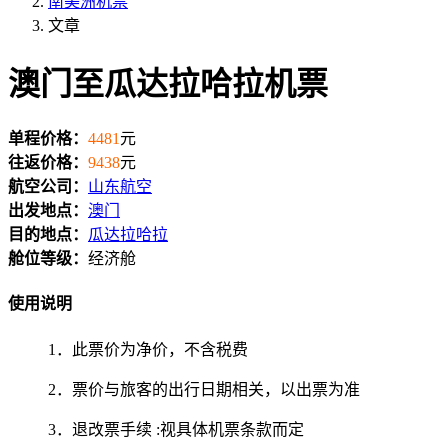
南美洲机票
文章
澳门至瓜达拉哈拉机票
单程价格：
4481
元
往返价格：
9438
元
航空公司：
山东航空
出发地点：
澳门
目的地点：
瓜达拉哈拉
舱位等级：
经济舱
使用说明
1．此票价为净价，不含税费
2．票价与旅客的出行日期相关，以出票为准
3．退改票手续 :视具体机票条款而定