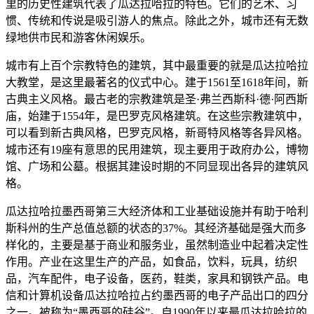
里的历史性建筑代表了瓜达拉哈拉的特色。它们的艺术、习
惯、传统和传说是吸引游人的焦点。除此之外，城市还有无数
绿地供市民和游客休闲娱乐。
城市有上百个宗教特色的建筑，其中最重要的就是瓜达拉哈拉
大教堂，是这里最著名的仪式中心。建于1561至1618年间，新
古典主义风格。最古老的宗教建筑是圣·弗兰西斯科·德·阿西斯
庙，始建于1554年，是巴罗克风格建筑。在这些宗教建筑中，
可以看到新古典风格，巴罗克风格，新哥特风格等各异风格。
城市还有19座有意思的民用建筑，现主要用于政府办公，博物
馆、广场和公墓。根据其建设时期的不同显现出各异的建筑风
格。
瓜达拉哈拉墨西哥第三大经济体和工业基础设施并有助于哈利
斯科州的生产总值总额的状态的37%。其经济基础是强大而多
样化的，主要是基于商业和服务业，虽然制造业中起着决定性
作用。产业在这里生产的产品，如食品，饮料，玩具，纺织
品，汽车配件，电子设备，医药，鞋类，家具和钢铁产品。电
信和计算机设备瓜达拉哈拉占约墨西哥的电子产品出口的四分
之一。被称为“墨西哥的硅谷”。自1990年以来最瓜达拉哈拉的