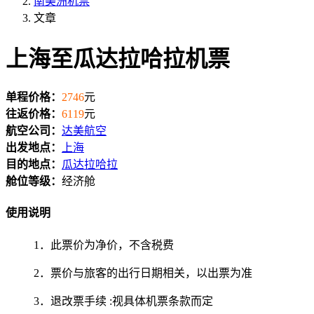
南美洲机票
文章
上海至瓜达拉哈拉机票
单程价格：
2746
元
往返价格：
6119
元
航空公司：
达美航空
出发地点：
上海
目的地点：
瓜达拉哈拉
舱位等级：
经济舱
使用说明
1．此票价为净价，不含税费
2．票价与旅客的出行日期相关，以出票为准
3．退改票手续 :视具体机票条款而定