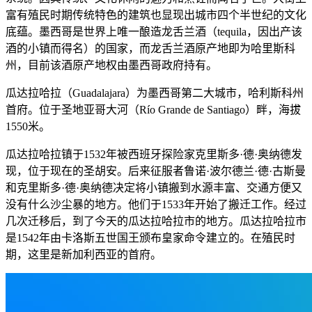
富有殖民时期传统特色的建筑也显现出城市四个半世纪的文化
底蕴。墨西哥是世界上唯一酿造龙舌兰酒（tequila，因出产该
酒的小镇而得名）的国家，而龙舌兰酒原产地即为哈里斯科
州，目前该酒原产地权由墨西哥政府持有。
瓜达拉哈拉（Guadalajara）为墨西哥第二大城市，哈利斯科州
首府。位于圣地亚哥大河（Río Grande de Santiago）畔，海拔
1550米。
瓜达拉哈拉镇于1532年被西班牙探险家克里斯多·德·奥纳德发
现，位于现在的圣胡安。后来征服者鲁诺·波尔德兰·德·古斯曼
和克里斯多·德·奥纳德决定将小镇搬到水源丰富、交通方便又
没有什么沙尘暴的地方。他们于1533年开始了搬迁工作。经过
几次迁移后，到了今天的瓜达拉哈拉市的地方。瓜达拉哈拉市
是1542年由卡洛斯五世国王颁布皇家命令建立的。在殖民时
期，这里是新加利西亚的首府。