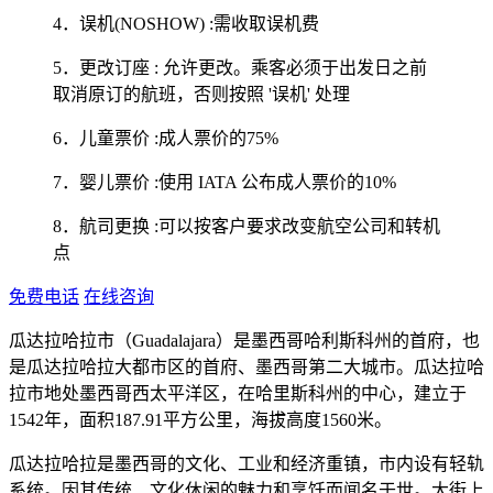
4．误机(NOSHOW) :需收取误机费
5．更改订座 : 允许更改。乘客必须于出发日之前
取消原订的航班，否则按照 '误机' 处理
6．儿童票价 :成人票价的75%
7．婴儿票价 :使用 IATA 公布成人票价的10%
8．航司更换 :可以按客户要求改变航空公司和转机
点
免费电话
在线咨询
瓜达拉哈拉市（Guadalajara）是墨西哥哈利斯科州的首府，也
是瓜达拉哈拉大都市区的首府、墨西哥第二大城市。瓜达拉哈
拉市地处墨西哥西太平洋区，在哈里斯科州的中心，建立于
1542年，面积187.91平方公里，海拔高度1560米。
瓜达拉哈拉是墨西哥的文化、工业和经济重镇，市内设有轻轨
系统。因其传统、文化休闲的魅力和烹饪而闻名于世。大街上