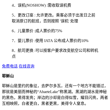
4．误机(NOSHOW) :需收取误机费
5．更改订座 : 允许更改。乘客必须于出发日之前
取消原订的航班，否则按照 '误机' 处理
6．儿童票价 :成人票价的75%
7．婴儿票价 :使用 IATA 公布成人票价的10%
8．航司更换 :可以按客户要求改变航空公司和转机
点
免费电话
在线咨询
耶稣山
耶稣山是里约的象征，去萨尔多瓦，还有一个地方不能错过，
那就是美丽而神秘的“AbaeteLake”称黑湖。黑湖的湖水是神秘
的黑色，黑得发亮；岸边的沙却是白得似雪，耀目闪亮，两者
互相映照，白者更白，黑者更黑，美得令人窒息。