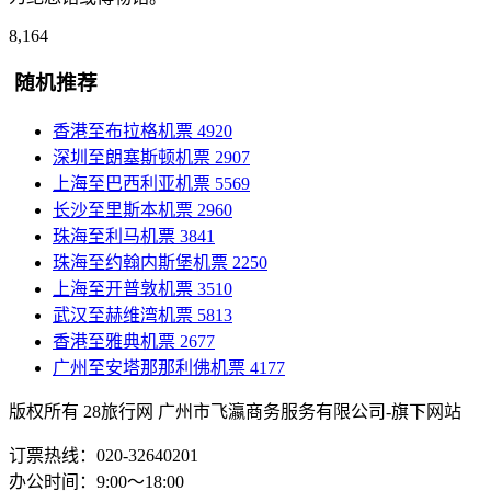
8,164
随机推荐
香港至布拉格机票
4920
深圳至朗塞斯顿机票
2907
上海至巴西利亚机票
5569
长沙至里斯本机票
2960
珠海至利马机票
3841
珠海至约翰内斯堡机票
2250
上海至开普敦机票
3510
武汉至赫维湾机票
5813
香港至雅典机票
2677
广州至安塔那那利佛机票
4177
版权所有 28旅行网
广州市飞瀛商务服务有限公司-旗下网站
订票热线：020-32640201
办公时间：9:00～18:00