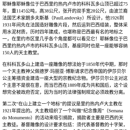
耶稣像耶稣像位于巴西里约热内卢市的科科瓦多山顶已超过75
年，重1145公吨，高38公尺，张开的双手宽28公尺，由波兰裔
法国艺术家朗多夫斯基（PaulLandovsky）所设计，他1926到
1931年间先在法国造好雕像片段，然后运到巴西组装，整体采
用水泥材质，历时四年建成，也堪称是巴西最有名的地标之
一，在里约市区里几乎各个角度都可以看见它！耶稣像位于巴
西里约热内卢市的科科瓦多山顶，基座同时也是一座能够容纳
150人的天主教堂。
在科科瓦多山上建造一座雕像的想法始于1850年代中期，那时
一个天主教神父佩德罗·玛丽亚·博斯请求巴西帝国的伊莎贝尔
公主筹措资金建造一座大型的宗教纪念物。伊莎贝尔公主对这
个主意不是很在意，而当巴西在1889年成为共和国后，这个设
想完全被政府否定，因为当时的法律强制规定必须政教分离。
第二次“在山上建立一个地标”的提议是里约热内卢大主教在
1921年提出的。大主教组织了一个叫做“纪念像周”（Semana
do Monumento）的活动来吸引捐款，捐款者主要是巴西的天
主教徒。基督雕像的设计要求包括：须代表基督教的十字架，