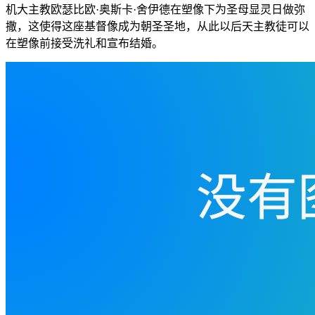
机大主教欧瑟比欧·奥斯卡·舍伊德在塑像下为圣母显灵日做弥
撒，这使得这座基督像成为朝圣圣地，从此以后天主教徒可以
在塑像前接受洗礼和宣布结婚。