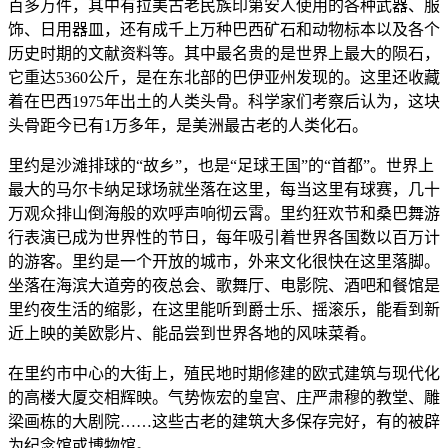
百多万件，其中有拉美古老民族印第安人使用的各种武器、服
饰、日用器皿，还有成千上万种巴西矿石和动物标本以及各个
历史时期的文献资料等。其中最名贵的是世界上最大的陨石，
它重达5360公斤，是在东北部的巴伊亚州发现的。这里还收藏
着在巴西1975年出土的人类头骨。科学家们考察后认为，这块
头骨距今已有1万多年，是美洲最古老的人类化石。
里约是沙滩排球的“故乡”，也是“足球王国”的“首都”。世界上
最大的马尔卡纳足球场就坐落在这里，每当这里有球赛，几十
万观众排山倒海般的欢呼声响彻云霄。里约狂欢节和桑巴舞游
行表演已成为世界性的节日，每年吸引着世界各国数以百万计
的游客。里约是一个开放的城市，外来文化很快在这里落脚。
坐落在海滨大道旁的夜总会、歌舞厅、电影院、酒吧和餐馆是
里约夜生活的缩影，在这里能听到爵士乐、摇滚乐，能看到新
近上映的美欧影片、能品尝到世界各地的风味菜肴。
在里约市中心的大街上，殖民地时期修建的欧式建筑与现代化
的高楼大厦交相辉映。气势恢宏的皇宫、庄严肃穆的教堂、雕
梁画栋的大剧院……这些古老的建筑大多保存完好，有的被辟
为纪念馆或博物馆。