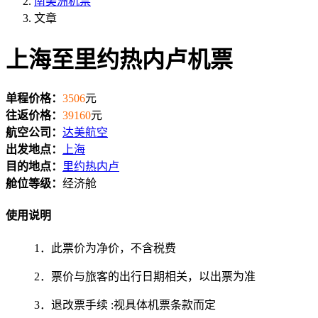
南美洲机票
文章
上海至里约热内卢机票
单程价格：
3506
元
往返价格：
39160
元
航空公司：
达美航空
出发地点：
上海
目的地点：
里约热内卢
舱位等级：
经济舱
使用说明
1．此票价为净价，不含税费
2．票价与旅客的出行日期相关，以出票为准
3．退改票手续 :视具体机票条款而定