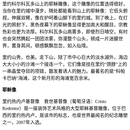
里约科尔科瓦多山上的耶稣雕像，这个雕像的位置选得很好，
当你在里约城中漫步，随处都能看到山上的耶稣像：它低头俯
视，伸展双臂，像在护呵着山脚下的里约城。到了晚上，在灯
光的照射下，黑色夜幕下的耶稣像显得更加高大和醒目，宗教
色彩也更为浓厚。科尔科瓦多山高雾多，即使烈日晴空，有时
也会突然腾起一团团浓雾，弥漫整个山头，顿成一片迷朦世
界，置身其间，顿感飘飘忽忽，如入仙境。
里约山秀，也美。走下山，除了市中心巨大的淡水湖外，海边
大大小小的沙滩一个接连一个，它们像是挂在里约“颈脖”上的
一串晶莹夺目的项链，散发着诱人的魅力。最著名的是“科帕
卡巴纳”海滩，这个新月形的海滩宽百余米。
耶稣像
里约热内卢基督像 救世基督像（葡萄牙语：Cristo
Redentor）是一座装饰艺术风格的大型耶稣基督雕像，位于巴
西的里约热内卢，是该市的标志，也是世界最闻名的纪念雕塑
之一，2007年入选。