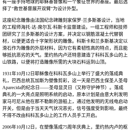
有一座手持地球的耶稣基督像和一个象征世界的基座。最后选
择了“救世基督展开双臂”为设计外型。
这座纪念雕像由法国纪念碑雕刻家保罗·兰多斯基设计，当地
的工程师海托·达·席尔瓦·科斯卡监督建设。一组工程师和技师
团研究了兰多斯基的设计方案，并决定以钢筋混凝土代替钢
材，以便更适合十字架形状的雕像。科斯卡和兰多斯基决定以
滑石作为雕像的外层材料，因为它有柔韧性高的特点，而且能
够抵抗恶劣的天气。里约热内卢还特意建造了科科瓦多山的上
山铁路，以便将打造雕像所需的大块石料运到山顶。
1931年10月12日耶稣像在科科瓦多山上举行了盛大的落成典
礼，巴西总统瓦加斯为塑像剪彩，这一天是巴西主保圣人圣母
Aparecida的纪念日——圣母显灵日（又称守护神节）。落成
典礼的一大亮点是照明系统的启动，原本计划是由意大利发明
家马可尼从他在那不勒斯的游船上，通过他发明的无线电启动
开关，但是由于当天天气状况恶劣，信号强度受到影响，最终
不得不改由科科瓦多山上的工作人员手工开启。
2006年10月12日，在塑像落成75周年庆典上，里约热内卢的枢