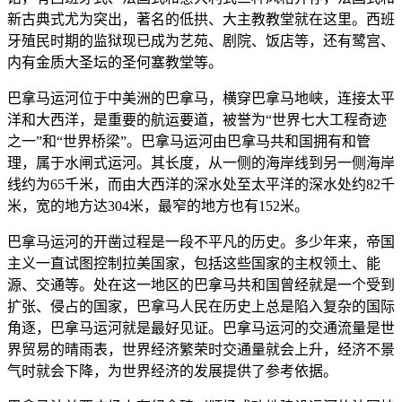
新古典式尤为突出，著名的低拱、大主教教堂就在这里。西班
牙殖民时期的监狱现已成为艺苑、剧院、饭店等，还有鹭宫、
内有金质大圣坛的圣何塞教堂等。
巴拿马运河位于中美洲的巴拿马，横穿巴拿马地峡，连接太平
洋和大西洋，是重要的航运要道，被誉为“世界七大工程奇迹
之一”和“世界桥梁”。巴拿马运河由巴拿马共和国拥有和管
理，属于水闸式运河。其长度，从一侧的海岸线到另一侧海岸
线约为65千米，而由大西洋的深水处至太平洋的深水处约82千
米，宽的地方达304米，最窄的地方也有152米。
巴拿马运河的开凿过程是一段不平凡的历史。多少年来，帝国
主义一直试图控制拉美国家，包括这些国家的主权领土、能
源、交通等。处在这一地区的巴拿马共和国曾经就是一个受到
扩张、侵占的国家，巴拿马人民在历史上总是陷入复杂的国际
角逐，巴拿马运河就是最好见证。巴拿马运河的交通流量是世
界贸易的晴雨表，世界经济繁荣时交通量就会上升，经济不景
气时就会下降，为世界经济的发展提供了参考依据。