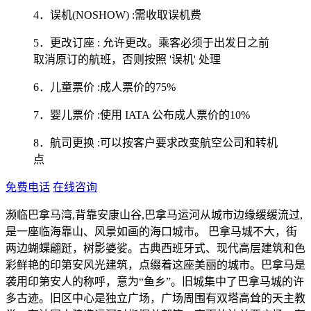
4．误机(NOSHOW) :需收取误机费
5．更改订座 : 允许更改。乘客必须于出发日之前
取消原订的航班，否则按照 '误机' 处理
6．儿童票价 :成人票价的75%
7．婴儿票价 :使用 IATA 公布成人票价的10%
8．航司更换 :可以按客户要求改变航空公司和转机
点
免费电话
在线咨询
濒临巴拿马湾,背靠安康山谷,巴拿马运河从城市边缘缓缓流过,
是一座临海靠山、风景如画的海口城市。 巴拿马城不大，街
两边蝴蝶翩跹，树影婆娑。古典西班牙式、现代高层建筑和色
彩鲜艳的印第安风光建筑，点缀着这座美丽的城市。巴拿马是
袭用印第安人的称呼，意为“鱼乡”。旧城集中了巴拿马城的许
多古迹。旧区中心是独立广场，广场周围有双塔高耸的天主教