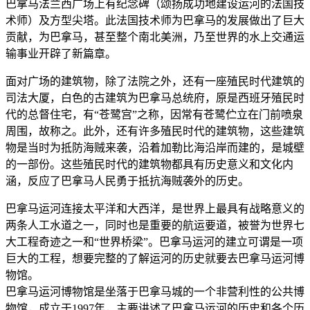
巴拿马法兰西广场上有纪念碑（颂扬成功地建设运河的法国技
术师）及方型尖塔。此法国技术师为巴拿马的发展做出了巨大
贡献，为巴拿马，甚至整个南北美洲，乃至世界的水上交通运
输事业开辟了新篇章。
面对广场的建筑物，除了法院之外，还有一座殖民时代建筑的
司法大厦，白色的古建筑为巴拿马总统府，原是西班牙殖民时
代的总督住宅，有“苍鹭宫”之称，因常有苍鹭伫立在门前喷泉
周围，故称之。此外，还有许多殖民时代的建筑物，这些建筑
物是当时为抵防海贼来袭，沿着加勒比海沿岸而建的，是城壁
的一部份。这些殖民时代的建筑物都具有历史意义和文化内
涵，反应了巴拿马人民勇于抵抗海贼袭外的历史。
巴拿马运河连接太平洋和大西洋，是世界上最具有战略意义的
两条人工水道之一，同时也是重要的航运要道，被誉为世界七
大工程奇迹之一和“世界桥梁”。巴拿马运河的建立可谓是一项
巨大的工程，想要完整的了解运河的历史就要去巴拿马运河博
物馆。
巴拿马运河博物馆是坐落于巴拿马城的一个非营利性的公共博
物馆，成立于1997年，主要讲述了巴拿马运河的历史和各个历