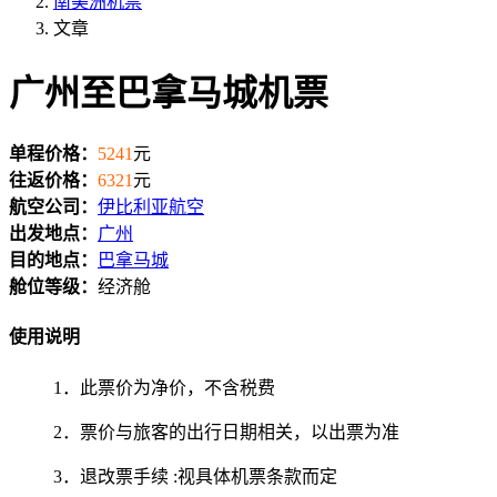
南美洲机票
文章
广州至巴拿马城机票
单程价格：
5241
元
往返价格：
6321
元
航空公司：
伊比利亚航空
出发地点：
广州
目的地点：
巴拿马城
舱位等级：
经济舱
使用说明
1．此票价为净价，不含税费
2．票价与旅客的出行日期相关，以出票为准
3．退改票手续 :视具体机票条款而定