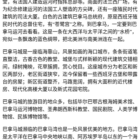
堂，有法国人建造运河时指挥总部等。南面的法兰西广场，有
为纪念修建运河的法国工人塑造的方尖碑，还有一座殖民时代
建筑的司法大厦。白色的古建筑巴拿马总统府，原是西班牙殖
民时代的总督住宅，有“苍鹭宫”之称。到巴拿马，一定要到巴
拿马运河去看看。这是一条在大西洋与太平洋之间的“水桥”，
宛似一条飘逸的蓝色绸带，把北美洲与南美洲连在一起。
巴拿马城是一座临海靠山，风景如画的海口城市，条条街道笔
直整洁，古香古色的教堂、城堡与式样新颖的现代建筑交错相
间，绿树掩映，花草簇拥，赏心悦目。这座城市分为老区和新
区两部分，老区街道狭窄，迄今保留着一些西班牙古堡和带露
台的房屋；新区街道整齐，马路宽阔，拥有大面积的近代楼
房、现代化高楼大厦以及新式花园宅院。
巴拿马城的旅游目的地众多，包括毕尔巴鄂古根海姆美术馆、
巴拿马运河博物馆、圣弗朗西斯科教堂、国民剧院、人类学博
物馆、民族博物馆等。
巴拿马城濒临的巴拿马湾也是一处风景优美的地方。巴拿马湾
是太平洋在巴拿马中央地峡以南、阿苏埃罗半岛以东的一个海