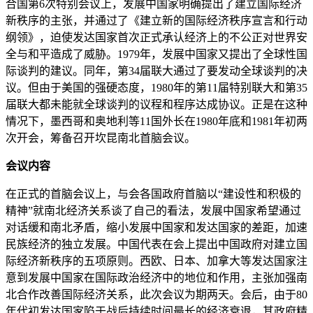
合国第6次特别会议上，发展中国家明确提出了建立国际经济
新秩序的主张，并通过了《建立新的国际经济秩序宣言和行动
纲领》，迫使发达国家首次正式承认经济上的不公正对世界安
全与和平造成了威胁。1979年，发展中国家又提出了全球性国
际谈判的建议。同年，第34届联大通过了要发动全球谈判的决
议。但由于美国的强硬态度，1980年的第11届特别联大和第35
届联大都未能就全球谈判的议程和程序达成协议。正是在这种
情况下，墨西哥和奥地利等11国外长在1980年底和1981年初两
次开会，筹备召开坎昆南北首脑会议。
会议内容
在正式的首脑会议上，与会各国政府首脑以“建设性和积极的
精神”就南北经济关系谈了自己的看法，发展中国家希望通过
对话缓和南北矛盾，缩小发展中国家和发达国家的差距，加速
民族经济的独立发展。中国代表在会上提出中国政府对建立国
际经济新秩序的五项原则。西欧、日本、加拿大等发达国家注
意到发展中国家在国际政治经济中的地位和作用，主张加强南
北合作改善国际经济关系，此次会议为期两天。会后，由于80
年代初发达国家陷于战后持续时间最长的经济衰退，其政府精