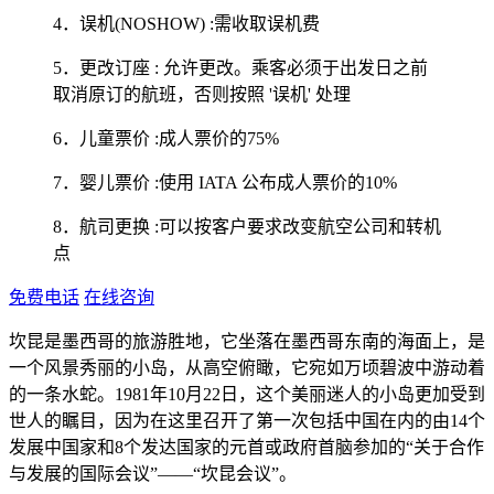
4．误机(NOSHOW) :需收取误机费
5．更改订座 : 允许更改。乘客必须于出发日之前
取消原订的航班，否则按照 '误机' 处理
6．儿童票价 :成人票价的75%
7．婴儿票价 :使用 IATA 公布成人票价的10%
8．航司更换 :可以按客户要求改变航空公司和转机
点
免费电话
在线咨询
坎昆是墨西哥的旅游胜地，它坐落在墨西哥东南的海面上，是
一个风景秀丽的小岛，从高空俯瞰，它宛如万顷碧波中游动着
的一条水蛇。1981年10月22日，这个美丽迷人的小岛更加受到
世人的瞩目，因为在这里召开了第一次包括中国在内的由14个
发展中国家和8个发达国家的元首或政府首脑参加的“关于合作
与发展的国际会议”——“坎昆会议”。