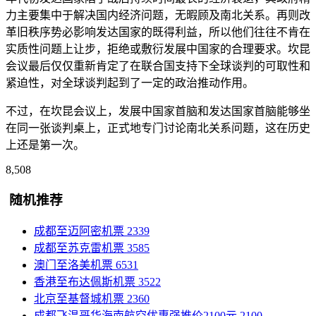
力主要集中于解决国内经济问题，无暇顾及南北关系。再则改
革旧秩序势必影响发达国家的既得利益，所以他们往往不肯在
实质性问题上让步，拒绝或敷衍发展中国家的合理要求。坎昆
会议最后仅仅重新肯定了在联合国支持下全球谈判的可取性和
紧迫性，对全球谈判起到了一定的政治推动作用。
不过，在坎昆会议上，发展中国家首脑和发达国家首脑能够坐
在同一张谈判桌上，正式地专门讨论南北关系问题，这在历史
上还是第一次。
8,508
随机推荐
成都至迈阿密机票
2339
成都至苏克雷机票
3585
澳门至洛美机票
6531
香港至布达佩斯机票
3522
北京至基督城机票
2360
成都飞温哥华海南航空优惠强推价2100元
2100