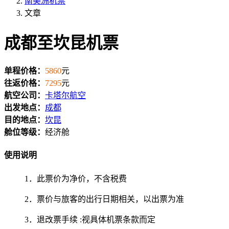
南美洲机票
文章
成都至坎昆机票
单程价格：
5860
元
往返价格：
7295
元
航空公司：
卡塔尔航空
出发地点：
成都
目的地点：
坎昆
舱位等级：
经济舱
使用说明
1．此票价为净价，不含税费
2．票价与旅客的出行日期相关，以出票为准
3．退改票手续 :视具体机票条款而定